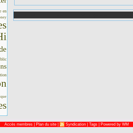
er
e en
Accueil
Galerie
Téléchargements
Liens
oney
es
Hi
de
blic
ons
tion
on
ique
es
Accès membres
|
Plan du site
|
Syndication
|
Tags
|
Powered by WM