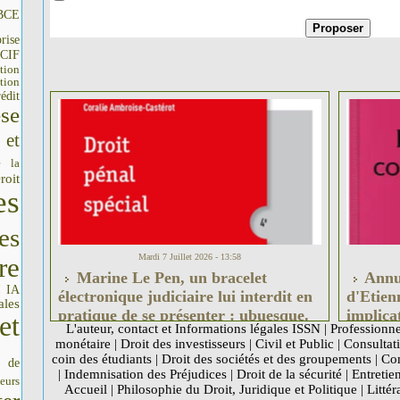
BCE
rise
CIF
tion
tion
édit
se
 et
e la
roit
es
es
Mardi 7 Juillet 2026 - 13:58
re
Marine Le Pen, un bracelet
Annul
IA
I
électronique judiciaire lui interdit en
d'Etien
ales
pratique de se présenter : ubuesque.
implica
et
L'auteur, contact et Informations légales ISSN
|
Professionne
institu
monétaire
|
Droit des investisseurs
|
Civil et Public
|
Consultati
France 
coin des étudiants
|
Droit des sociétés et des groupements
|
Com
s de
|
Indemnisation des Préjudices
|
Droit de la sécurité
|
Entretie
seurs
Accueil
|
Philosophie du Droit, Juridique et Politique
|
Littér