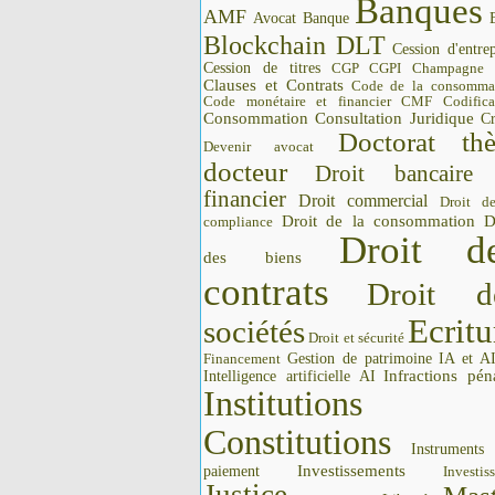
Banques
AMF
Avocat
Banque
Blockchain DLT
Cession d'entrep
Cession de titres
CGP CGPI
Champagne
Clauses et Contrats
Code de la consomma
Code monétaire et financier CMF
Codifica
Consommation
Consultation Juridique
Cr
Doctorat thè
Devenir avocat
docteur
Droit bancaire
financier
Droit commercial
Droit d
Droit de la consommation
D
compliance
Droit d
des biens
contrats
Droit d
Ecritu
sociétés
Droit et sécurité
Gestion de patrimoine
IA et A
Financement
Intelligence artificielle AI
Infractions pén
Institutions 
Constitutions
Instrument
Investissements
paiement
Investis