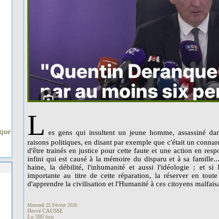
L
ique
es gens qui insultent un jeune homme, assassiné dan
raisons politiques, en disant par exemple que c'était un conna
d'être trainés en justice pour cette faute et une action en respo
infini qui est causé à la mémoire du disparu et à sa famille..
haine, la débilité, l'inhumanité et aussi l'idéologie ; et s
importante au titre de cette réparation, la réserver en tout
d'apprendre la civilisation et l'Humanité à ces citoyens malfais
Mercredi 25 Février 2026
Hervé CAUSSE
Lu 380 fois