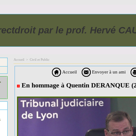
rectdroit par le prof. Hervé C
Accueil
>
Civil et Public
Accueil
Envoyer à un ami
r
En hommage à Quentin DERANQUE (20
s