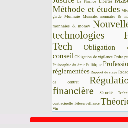
Justice
Mast
La Finance
Libertés
Méthode et études
Mis
Monnaie
garde
Monnaie, monnaies & m
Nouvell
monnaies & money
technologies 
Tech
Obligation 
conseil
Obligation de vigilance
Ordre pu
Professi
Politique
Philosophie du droit
réglementées
Rédac
Rapport de stage
Régulati
de contrat
financière
Sécurité
Techn
Théori
contractuelle
Télésurveillance
Vin