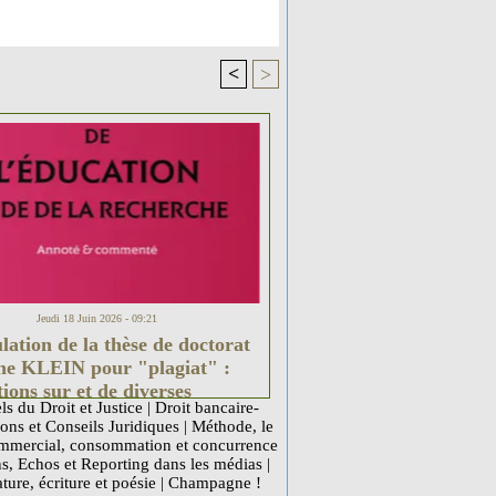
<
>
Jeudi 18 Juin 2026 - 09:21
ation de la thèse de doctorat
ne KLEIN pour "plagiat" :
tions sur et de diverses
ls du Droit et Justice
|
Droit bancaire-
tions (Université, CEA et
ons et Conseils Juridiques
|
Méthode, le
Culture).
mercial, consommation et concurrence
ns, Echos et Reporting dans les médias
|
ature, écriture et poésie
|
Champagne !