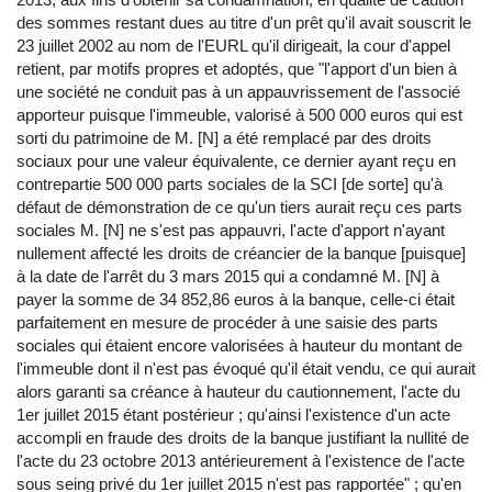
des sommes restant dues au titre d'un prêt qu'il avait souscrit le
23 juillet 2002 au nom de l'EURL qu'il dirigeait, la cour d'appel
retient, par motifs propres et adoptés, que "l'apport d'un bien à
une société ne conduit pas à un appauvrissement de l'associé
apporteur puisque l'immeuble, valorisé à 500 000 euros qui est
sorti du patrimoine de M. [N] a été remplacé par des droits
sociaux pour une valeur équivalente, ce dernier ayant reçu en
contrepartie 500 000 parts sociales de la SCI [de sorte] qu'à
défaut de démonstration de ce qu'un tiers aurait reçu ces parts
sociales M. [N] ne s'est pas appauvri, l'acte d'apport n'ayant
nullement affecté les droits de créancier de la banque [puisque]
à la date de l'arrêt du 3 mars 2015 qui a condamné M. [N] à
payer la somme de 34 852,86 euros à la banque, celle-ci était
parfaitement en mesure de procéder à une saisie des parts
sociales qui étaient encore valorisées à hauteur du montant de
l'immeuble dont il n'est pas évoqué qu'il était vendu, ce qui aurait
alors garanti sa créance à hauteur du cautionnement, l'acte du
1er juillet 2015 étant postérieur ; qu'ainsi l'existence d'un acte
accompli en fraude des droits de la banque justifiant la nullité de
l'acte du 23 octobre 2013 antérieurement à l'existence de l'acte
sous seing privé du 1er juillet 2015 n'est pas rapportée" ; qu'en