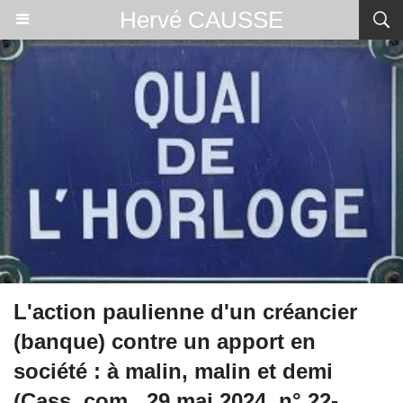
Hervé CAUSSE
L'action paulienne d'un créancier
(banque) contre un apport en
société : à malin, malin et demi
(Cass. com., 29 mai 2024, n° 22-