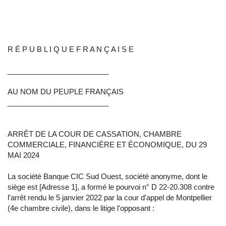
R É P U B L I Q U E F R A N Ç A I S E
_________________________
AU NOM DU PEUPLE FRANÇAIS
_________________________
ARRÊT DE LA COUR DE CASSATION, CHAMBRE
COMMERCIALE, FINANCIÈRE ET ÉCONOMIQUE, DU 29
MAI 2024
La société Banque CIC Sud Ouest, société anonyme, dont le
siège est [Adresse 1], a formé le pourvoi n° D 22-20.308 contre
l'arrêt rendu le 5 janvier 2022 par la cour d'appel de Montpellier
(4e chambre civile), dans le litige l'opposant :