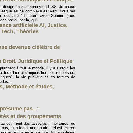
e désigné par un acronyme ILSS. Je passe
 lesquelles ce complexe est venu sous ma
ai souhaité "discuter" avec Gemini. (mes
es par-ci, par-là, qui...
gence artificielle AI
,
Justice
,
 Tech
,
Théories
ase devenue clélèbre de
 Droit, Juridique et Politique
rennent à tout le monde, il y a surtout les
elles d'hier et d'aujourd'hui. Les roquets qui
litiques", la vie publique et les termes de
 les...
ns
,
Méthode et études
,
 présume pas..."
iétés et des groupements
 au détriment des associés minoritaires, ou
 pas, ipso facto, une fraude. Tel est encore
s respecté une règle positive. Toute violation