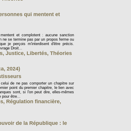
personnes qui mentent et
 mentent et complotent : aucune sanction
ion ne se termine pas par un propos ferme ou
que je perçois m'interdisent d'être précis.
uvrage Droit...
ns
,
Justice
,
Libertés
,
Théories
a, 2024)
stisseurs
 celui de ne pas comporter un chapitre sur
mier point du premier chapitre, le lien avec
nques sont, si l'on peut dire, elles-mêmes
 pour être...
és
,
Régulation financière
,
ouvoir de la République : le