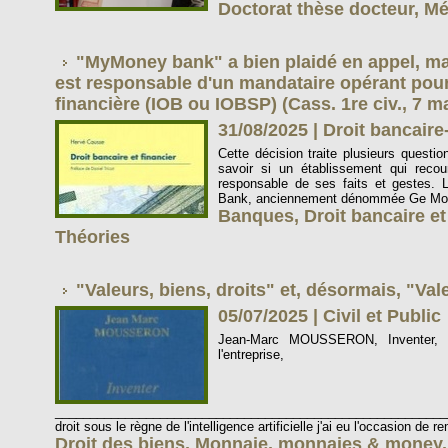
Doctorat thèse docteur
,
Mé
"MyMoney bank" a bien plaidé en appel, m
est responsable d'un mandataire opérant pou
financière (IOB ou IOBSP) (Cass. 1re civ., 7 m
31/08/2025
|
Droit bancaire
Cette décision traite plusieurs questio
savoir si un établissement qui recour
responsable de ses faits et gestes.
Bank, anciennement dénommée Ge Mone
Banques
,
Droit bancaire et
Théories
"Valeurs, biens, droits" et, désormais, "Vale
05/07/2025
|
Civil et Public
Jean-Marc MOUSSERON, Inventer, Mo
l'entrepr
_________________________________________________________
droit sous le règne de l'intelligence artificielle j'ai eu l'occasion de re
Droit des biens
,
Monnaie
,
monnaies & money