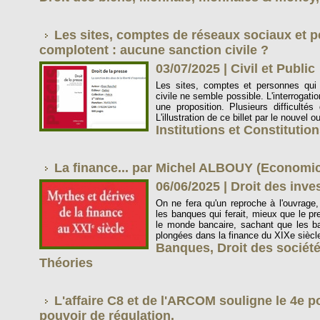
Les sites, comptes de réseaux sociaux et 
complotent : aucune sanction civile ?
03/07/2025
|
Civil et Public
Les sites, comptes et personnes qui
civile ne semble possible. L'interrogat
une proposition. Plusieurs difficultés 
L'illustration de ce billet par le nouvel o
Institutions et Constitutio
La finance... par Michel ALBOUY (Economic
06/06/2025
|
Droit des inve
On ne fera qu'un reproche à l'ouvrage,
les banques qui ferait, mieux que le pre
le monde bancaire, sachant que les ba
plongées dans la finance du XIXe siècle
Banques
,
Droit des sociét
Théories
L'affaire C8 et de l'ARCOM souligne le 4e p
pouvoir de régulation.