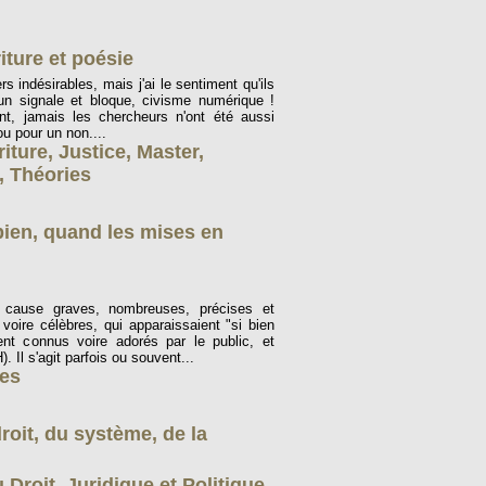
riture et poésie
rs indésirables, mais j'ai le sentiment qu'ils
cun signale et bloque, civisme numérique !
t, jamais les chercheurs n'ont été aussi
ou pour un non....
riture
,
Justice
,
Master
,
,
Théories
bien, quand les mises en
cause graves, nombreuses, précises et
oire célèbres, qui apparaissaient "si bien
nt connus voire adorés par le public, et
 Il s'agit parfois ou souvent...
ies
oit, du système, de la
 Droit, Juridique et Politique