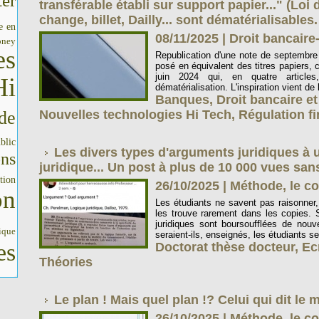
er
transférable établi sur support papier..." (Loi 
change, billet, Dailly... sont dématérialisables.
e en
08/11/2025
|
Droit bancaire
oney
es
Republication d'une note de septembre 2
posé en équivalent des titres papiers, c
juin 2024 qui, en quatre articl
Hi
dématérialisation. L'inspiration vient de l
Banques
,
Droit bancaire et
de
Nouvelles technologies Hi Tech
,
Régulation f
blic
Les divers types d'arguments juridiques à ut
ons
juridique... Un post à plus de 10 000 vues sans
tion
26/10/2025
|
Méthode, le co
on
Les étudiants ne savent pas raisonner,
les trouve rarement dans les copies. 
juridiques sont boursoufflées de nouve
ique
seraient-ils, enseignés, les étudiants ser
es
Doctorat thèse docteur
,
Ec
Théories
Le plan ! Mais quel plan !? Celui qui dit le 
26/10/2025
|
Méthode, le co