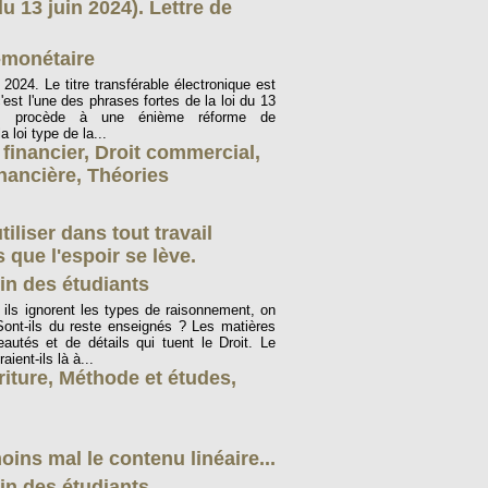
du 13 juin 2024). Lettre de
-monétaire
024. Le titre transférable électronique est
'est l'une des phrases fortes de la loi du 13
es, procède à une énième réforme de
a loi type de la...
 financier
,
Droit commercial
,
inancière
,
Théories
iliser dans tout travail
 que l'espoir se lève.
in des étudiants
 ils ignorent les types de raisonnement, on
Sont-ils du reste enseignés ? Les matières
autés et de détails qui tuent le Droit. Le
aient-ils là à...
riture
,
Méthode et études
,
moins mal le contenu linéaire...
in des étudiants