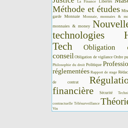
Justice
Mast
La Finance
Libertés
Méthode et études
Mis
Monnaie
garde
Monnaie, monnaies & m
Nouvell
monnaies & money
technologies 
Tech
Obligation 
conseil
Obligation de vigilance
Ordre pu
Professi
Politique
Philosophie du droit
réglementées
Rédac
Rapport de stage
Régulati
de contrat
financière
Sécurité
Techn
Théori
contractuelle
Télésurveillance
Vin