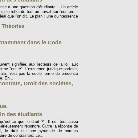
se à une question d'étudiante... Un article
t le reflet de tout un travail sur l'écriture...
idéal que l'on dit. Le plan : une quintessence
,
Théories
, notamment dans le Code
vent signifiée, aux lecteurs de la loi, aux
erme "entité". L'existence juridique parfaite,
ale, n'est pas la seule forme de présence
e. En...
contrats
,
Droit des sociétés
,
que.
in des étudiants
'est-ce que le droit ?". Il est tout aussi
érieusement répondre. Outre la réponse de
nt, le droit est une pyramide de normes
aire de contraintes. Le...