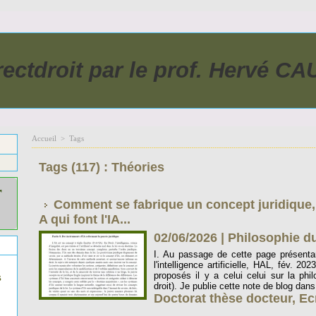
rectdroit par le prof. Hervé C
Accueil
>
Tags
Tags (117) : Théories
r
Comment se fabrique un concept juridique, q
A qui font l'IA...
02/06/2026
|
Philosophie du
I. Au passage de cette page présentan
l'intelligence artificielle, HAL, fév. 2
proposés il y a celui celui sur la phil
s
droit). Je publie cette note de blog dans
Doctorat thèse docteur
,
Ec