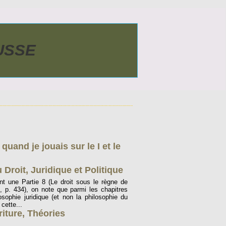
AUSSE
uand je jouais sur le I et le
 Droit, Juridique et Politique
t une Partie 8 (Le droit sous le règne de
023, p. 434), on note que parmi les chapitres
osophie juridique (et non la philosophie du
 cette...
riture
,
Théories