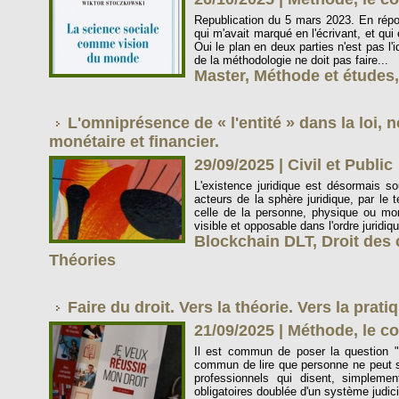
Republication du 5 mars 2023. En répon
qui m'avait marqué en l'écrivant, et qui es
Oui le plan en deux parties n'est pas l'
de la méthodologie ne doit pas faire...
Master
,
Méthode et études
L'omniprésence de « l'entité » dans la loi
monétaire et financier.
29/09/2025
|
Civil et Public
L'existence juridique est désormais sou
acteurs de la sphère juridique, par le t
celle de la personne, physique ou mor
visible et opposable dans l'ordre juridiqu
Blockchain DLT
,
Droit des 
Théories
Faire du droit. Vers la théorie. Vers la prati
21/09/2025
|
Méthode, le co
Il est commun de poser la question "qu
commun de lire que personne ne peut s
professionnels qui disent, simpleme
obligatoires doublée d'un système judici