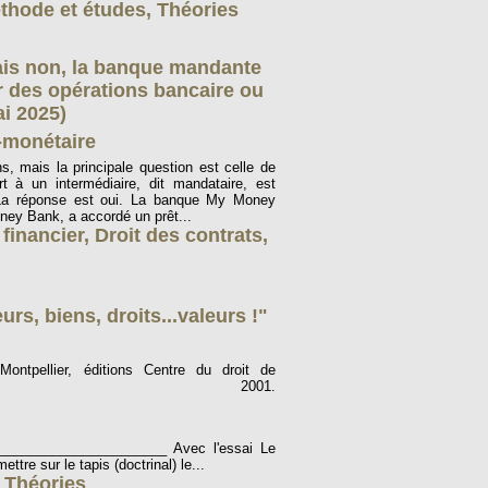
thode et études
,
Théories
ais non, la banque mandante
r des opérations bancaire ou
ai 2025)
-monétaire
ns, mais la principale question est celle de
t à un intermédiaire, dit mandataire, est
 La réponse est oui. La banque My Money
y Bank, a accordé un prêt...
 financier
,
Droit des contrats
,
urs, biens, droits...valeurs !"
ntpellier, éditions Centre du droit de
ise, 2001.
_____________________ Avec l'essai Le
mettre sur le tapis (doctrinal) le...
,
Théories