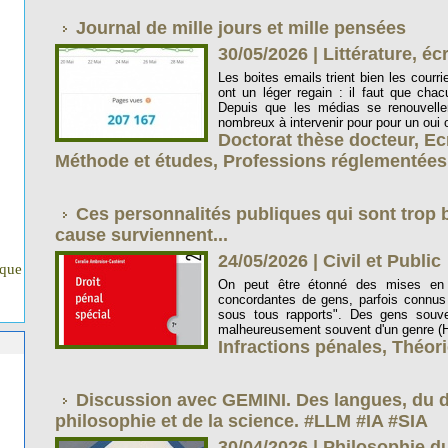
Journal de mille jours et mille pensées
30/05/2026
|
Littérature, éc
Les boites emails trient bien les courrie
ont un léger regain : il faut que cha
Depuis que les médias se renouvellen
nombreux à intervenir pour pour un oui 
Doctorat thèse docteur
,
Ec
Méthode et études
,
Professions réglementées
Ces personnalités publiques qui sont trop 
cause surviennent...
24/05/2026
|
Civil et Public
ique
On peut être étonné des mises en 
concordantes de gens, parfois connus v
sous tous rapports". Des gens souve
malheureusement souvent d'un genre (H).
Infractions pénales
,
Théor
Discussion avec GEMINI. Des langues, du dr
philosophie et de la science. #LLM #IA #SIA
30/04/2026
|
Philosophie du