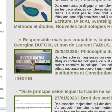
Dans mon essai je dégage un complex
sur les circonstances complexes dans
plume. Ce n'est pas le point dont j'
réflexions sont déjà obsolètes sauf 3 pag
Ecriture
,
IA et AI
,
IA Intelli
 &
Méthode et études
,
Nouvelles technologies Hi
ron
« Responsable mais pas coupable », la phr
Georgina DUFOIX, et non de Laurent FABIUS.
25/04/2026
|
Philosophie du
Dans les sphères hargneuses qui s'en p
attaques contre les politiques, ceux et c
croient connaître la politique, "les po
es
débats nationaux ne peuvent que mordre
Institutions et Constitutio
Théories
IT
ro,
"Vu le principe selon lequel la fraude ne se
27/01/2026
|
Droit des soc
one
Des associés majoritaires qui décident
d'un associé minoritaire, ne commettent
le cas lorsque les majoritaires n'ont pa