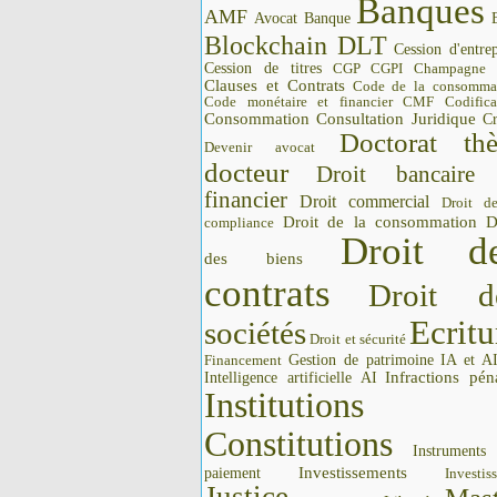
Banques
AMF
Avocat
Banque
Blockchain DLT
Cession d'entrep
Cession de titres
CGP CGPI
Champagne
Clauses et Contrats
Code de la consomma
Code monétaire et financier CMF
Codifica
Consommation
Consultation Juridique
Cr
Doctorat thè
Devenir avocat
docteur
Droit bancaire
financier
Droit commercial
Droit d
Droit de la consommation
D
compliance
Droit d
des biens
contrats
Droit d
Ecritu
sociétés
Droit et sécurité
Gestion de patrimoine
IA et A
Financement
Intelligence artificielle AI
Infractions pén
Institutions 
Constitutions
Instrument
Investissements
paiement
Investis