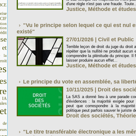
d'une règle n'est pas une fraude. Toute..
BCE
Justice
,
Méthode et études
rise
CIF
tion
"Vu le principe selon lequel ce qui est nul e
tion
existé"
édit
se
27/01/2026
|
Civil et Public
 et
Terrible leçon de droit du juge du droit 
répéter que la nullité ne produit aucun e
e la
comprendre la plénitude du principe. Il f
laisser produire aucun effet...
roit
Justice
,
Méthode et études
es
es
Le principe du vote en assemblée, sa liberté
re
10/11/2025
|
Droit des soci
La SAS a donné lieu à une parade coc
IA
I
d'évidences : la majorité exigée pour
ales
peut que correspondre à la majorité
et
politique peut parfois sauver le juriste de
Droit des sociétés
,
Théori
s de
seurs
"Le titre transférable électronique a les mêm