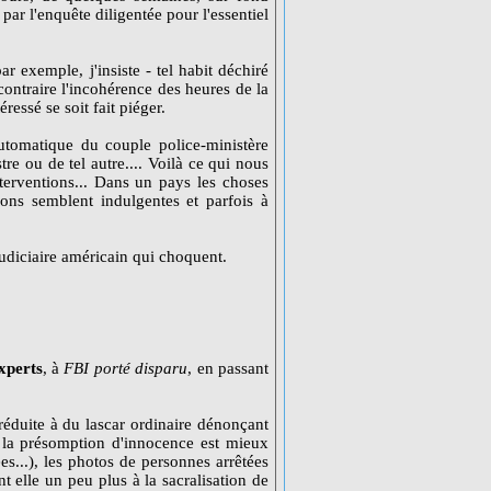
par l'enquête diligentée pour l'essentiel
ar exemple, j'insiste - tel habit déchiré
 contraire l'incohérence des heures de la
éressé se soit fait piéger.
utomatique du couple police-ministère
tre ou de tel autre.... Voilà ce qui nous
erventions... Dans un pays les choses
tions semblent indulgentes et parfois à
judiciaire américain qui choquent.
xperts
, à
FBI porté disparu
, en passant
réduite à du lascar ordinaire dénonçant
 la présomption d'innocence est mieux
s...), les photos de personnes arrêtées
nt elle un peu plus à la sacralisation de