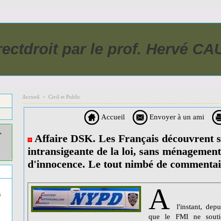
rectdroit par le prof. Hervé C
Accueil
>
Civil et Public
Accueil
Envoyer à un ami
r
Affaire DSK. Les Français découvrent st
intransigeante de la loi, sans ménagemen
d'innocence. Le tout nimbé de commentai
A
s
l'instant, dep
que le FMI ne sout