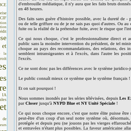
d'embrouille médiatique, il n'y aura que les faits bruts donnés 
BCE
en 48 heures.
rise
CIF
Des faits sans guère d'histoire possible, avec la dureté de - p
tion
ou de telle griffure ou de je ne sais pas quoi d'autres. Ou au
tion
fuite ou la réalité de la prétendue fuite, avec le risque que l'int
édit
se
Ce qui nous choque, c'est le professionnalisme direct et a
public sans la moindre intervention du président, de tel minis
 et
choque au pays des recommandations, des relations, des int
e la
semblent intransigeantes et à l'excès, dans l'autre les posi
roit
l'excès.
es
Ce ne sont donc pas les différences avec le système juridico-
es
Le public connaît mieux ce système que le système français !
re
Et on sait pourquoi !
IA
I
Nous sommes inondés par les séries télévisées, depuis
Les E
ales
par
Closer
jusqu'à
NYPD Blue et NY Unité Spéciale
!
et
Ce qui nous choque encore, c'est que notre élite puisse être 
peut-être d'un coup d'un seul notre système où, désormais,
s de
protégée et depuis peu (ne jouons pas les vierges effarouchée
seurs
et entravées n'étant plus possibles. La faveur américaine alla