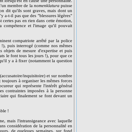
nt lorsqu'est en cause une personnalité.
qu'un membre de la
nomenklatura
puisse
on dit qu'ils sont graves, mais dont un
y a-t-il pas que des "blessures légères"
est certes pas en rien dans cette émotion,
 sa compétence et l'image qu'il pouvait
minent compatriote arrêté par la police
urs !), puis interrogé (comme nos mêmes
is objets de mesure d'expertise et puis
s le font tous les jours !), pour que ce
qu'il y a à fixer (notamment la question
 (accusatoire/inquisitoire) et sur nombre
t toujours à organiser les mêmes forces
cureur qui représente l'intérêt général
des contraintes imposées à la personne
ciaire qui finalement se font devant un
ble !
ne, mais l'intransigeance avec laquelle
 sans considération de la personnalité en
jours, de quelques semaines, sur fond