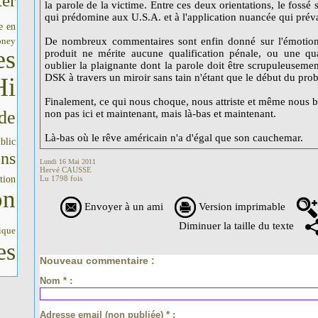
er
la parole de la victime. Entre ces deux orientations, le fossé s
qui prédomine aux U.S.A. et à l'application nuancée qui préva
e en
oney
De nombreux commentaires sont enfin donné sur l'émotion 
es
produit ne mérite aucune qualification pénale, ou une qu
oublier la plaignante dont la parole doit être scrupuleusement
DSK à travers un miroir sans tain n'étant que le début du prob
Hi
Finalement, ce qui nous choque, nous attriste et même nous ble
de
non pas ici et maintenant, mais là-bas et maintenant.
Là-bas où le rêve américain n'a d'égal que son cauchemar.
blic
ons
Lundi 16 Mai 2011
Hervé CAUSSE
tion
Lu 1798 fois
on
Envoyer à un ami
Version imprimable
Diminuer la taille du texte
ique
es
Nouveau commentaire :
Nom * :
Adresse email (non publiée) * :