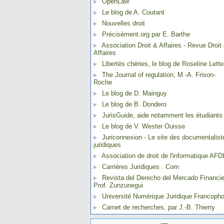
OpenLaw
Le blog de A. Coutant
Nouvelles droit
Précisément.org par E. Barthe
Association Droit & Affaires - Revue Droit
Affaires
Libertés chéries, le blog de Roseline Lette
The Journal of regulation, M.-A. Frison-
Roche
Le blog de D. Mainguy
Le blog de B. Dondero
JurisGuide, aide notamment les étudiants
Le blog de V. Wester Ouisse
Juriconnexion - Le site des documentalist
juridiques
Association de droit de l'informatique AFD
Carrières Juridiques . Com
Revista del Derecho del Mercado Financie
Prof. Zunzunegui
Université Numérique Juridique Francoph
Carnet de recherches, par J.-B. Thierry