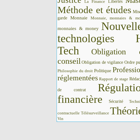
Justice
Mast
La Finance
Libertés
Méthode et études
Mis
Monnaie
garde
Monnaie, monnaies & m
Nouvell
monnaies & money
technologies 
Tech
Obligation 
conseil
Obligation de vigilance
Ordre pu
Professi
Politique
Philosophie du droit
réglementées
Rédac
Rapport de stage
Régulati
de contrat
financière
Sécurité
Techn
Théori
contractuelle
Télésurveillance
Vin