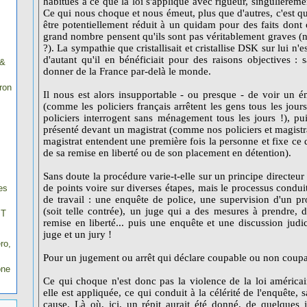
habitués à ce que la loi s'applique avec rigueur, singulièreme
Ce qui nous choque et nous émeut, plus que d'autres, c'est 
être potentiellement réduit à un quidam pour des faits dont 
grand nombre pensent qu'ils sont pas véritablement graves (n'
?). La sympathie que cristallisait et cristallise DSK sur lui n'
d'autant qu'il en bénéficiait pour des raisons objectives :
 &
donner de la France par-delà le monde.
ron
Il nous est alors insupportable - ou presque - de voir un é
(comme les policiers français arrêtent les gens tous les jo
policiers interrogent sans ménagement tous les jours !), pu
présenté devant un magistrat (comme nos policiers et magistrat
magistrat entendent une première fois la personne et fixe ce 
de sa remise en liberté ou de son placement en détention).
Sans doute la procédure varie-t-elle sur un principe directeur
de points voire sur diverses étapes, mais le processus condui
es
de travail : une enquête de police, une supervision d'un pro
(soit telle contrée), un juge qui a des mesures à prendre, 
IT
remise en liberté... puis une enquête et une discussion judi
juge et un jury !
ro,
Pour un jugement ou arrêt qui déclare coupable ou non coupa
one
Ce qui choque n'est donc pas la violence de la loi américai
elle est appliquée, ce qui conduit à la célérité de l'enquête,
cause. Là où, ici, un répit aurait été donné, de quelques 