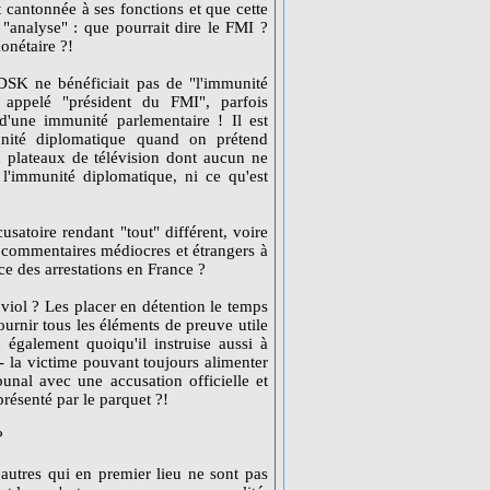
 cantonnée à ses fonctions et que cette
 "analyse" : que pourrait dire le FMI ?
onétaire ?!
DSK ne bénéficiait pas de "l'immunité
s appelé "président du FMI", parfois
 d'une immunité parlementaire ! Il est
unité diplomatique quand on prétend
un plateaux de télévision dont aucun ne
 l'immunité diplomatique, ni ce qu'est
atoire rendant "tout" différent, voire
s commentaires médiocres et étrangers à
nce des arrestations en France ?
 viol ? Les placer en détention le temps
ournir tous les éléments de preuve utile
n également quoiqu'il instruise aussi à
- la victime pouvant toujours alimenter
ibunal avec une accusation officielle et
présenté par le parquet ?!
?
 autres qui en premier lieu ne sont pas