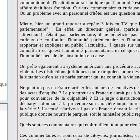
communiqué de l'institution aurait indiqué que l'immunité est
affaire était hors fonction. Curieux commentaire et curieuse
Qu'un problème avec un personnel d'hôtel est une question m
Mieux, hier, un grand reporter a répété 3 fois en TV que 
parlementaire" ! En effet, un directeur général (parfoi
"directeur") n'étant pas parlementaire, il ne bénéficie pas
curieux de confondre l'immunité parlementaire et l'imm
rapporter et expliquer au public l'actualité... à quatre sur 
connaît ni ce qu'est l'immunité parlementaire, ni ce qu'est
l'immunité spéciale de l'institution en cause !
On prête également au système américain une procédure accus
violent. Les distinctions juridiques sont extrapolées pour de
la situation qu'on saisit parfaitement : qui ne connaît la viole
ique
Ne peut-on pas en France arrêter les auteurs de tentatives de
des actes d'enquête ? Le procureur en France n'aurait pas à f
pour convaincre de la culpabilité ? Et le juge d'instructio
décharge - donnant à la procédure son caractère inquisitoire 
la vérité ! L'accusé n'arrive-t-il pas en France devant le tr
publique dont se nourrit le parquet, soit le ministère public re
Quels sont ces commentaires qui embrouillent tout pour rien 
Ces commentaires se sont ceux de citoyens, journalistes, et