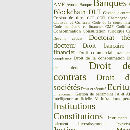
Banques
AMF
Avocat
Banque
Blockchain DLT
Cession d'entrep
Cession de titres
CGP CGPI
Champagne
Clauses et Contrats
Code de la consomma
Code monétaire et financier CMF
Codifica
Consommation
Consultation Juridique
Cr
Doctorat thè
Devenir avocat
docteur
Droit bancaire
financier
Droit commercial
Droit d
Droit de la consommation
D
compliance
Droit d
des biens
contrats
Droit d
Ecritu
sociétés
Droit et sécurité
Gestion de patrimoine
IA et A
Financement
Intelligence artificielle AI
Infractions pén
Institutions 
Constitutions
Instrument
Investissements
paiement
Investis