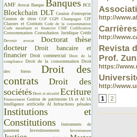
Banques
AMF
Avocat
Banque
BCE
Associati
Blockchain DLT
Cession d'entreprise
http://www.af
Cession de titres
CGP CGPI
CIF
Champagne
Clauses et Contrats
Code de la consommation
Carrière
Code monétaire et financier CMF
Codification
Consommation
Consultation Juridique
Crédit
http://www.c
Doctorat thèse
Devenir avocat
docteur
Revista 
Droit bancaire et
financier
Droit commercial
Prof. Zu
Droit de la
Droit de la consommation
Droit
compliance
https://www.
Droit des
des biens
Universi
contrats
Droit des
http://www.un
Ecriture
sociétés
Droit et sécurité
1
2
IA
Gestion de patrimoine
IA et AI
Financement
Intelligence artificielle AI
Infractions pénales
Institutions et
Constitutions
Instruments de
Investissements
paiement
Investisseurs