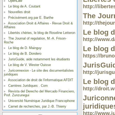
OpenLaw
http://libert
Le blog de A. Coutant
Nouvelles droit
The Journ
Précisément.org par E. Barthe
http://thejou
Association Droit & Affaires - Revue Droit &
Affaires
Le blog 
Libertés chéries, le blog de Roseline Letteron
The Journal of regulation, M.-A. Frison-
http://www.d
Roche
Le blog 
Le blog de D. Mainguy
Le blog de B. Dondero
https://brun
JurisGuide, aide notamment les étudiants
JurisGui
Le blog de V. Wester Ouisse
Juriconnexion - Le site des documentalistes
http://jurisgu
juridiques
Le blog 
Association de droit de l'informatique AFDIT
Carrières Juridiques . Com
http://droit
Revista del Derecho del Mercado Financiero,
Prof. Zunzunegui
Juriconne
Université Numérique Juridique Francophone
juridique
Carnet de recherches, par J.-B. Thierry
http://www.ju