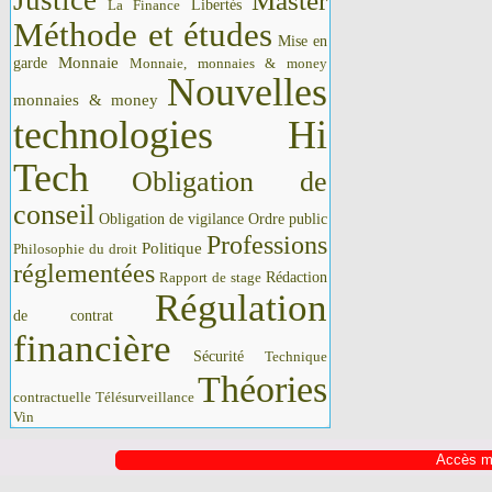
Justice
Master
La Finance
Libertés
Méthode et études
Mise en
Monnaie
garde
Monnaie, monnaies & money
Nouvelles
monnaies & money
technologies Hi
Tech
Obligation de
conseil
Obligation de vigilance
Ordre public
Professions
Politique
Philosophie du droit
réglementées
Rédaction
Rapport de stage
Régulation
de contrat
financière
Sécurité
Technique
Théories
contractuelle
Télésurveillance
Vin
Accès m