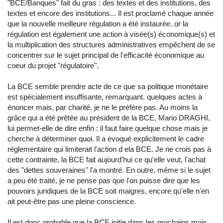
"BCE/Banques" fait du gras : des textes et des institutions, des
textes et encore des institutions... Il est proclamé chaque année
que la nouvelle meilleure régulation a été instaurée. or la
régulation est également une action à visée(s) économique(s) et
la multiplication des structures administratives empêchent de se
concentrer sur le sujet principal de l'efficacité économique au
coeur du projet "régulatoire".
La BCE semble prendre acte de ce que sa politique monétaire
est spécialement insuffisante, remarquant. quelques actes à
énoncer mais, par charité, je ne le préfère pas. Au moins la
grâce qui a été prêtée au président de la BCE, Mario DRAGHI,
lui permet-elle de dire enfin : il faut faire quelque chose mais je
cherche à déterminer quoi. Il a évoqué explicitement le cadre
réglementaire qui limiterait l'action d ela BCE. Je ne crois pas à
cette contrainte, la BCE fait aujourd'hui ce qu'elle veut, l'achat
des "dettes souveraines" l'a montré. En outre, même si le sujet
a peu été traité, je ne pense pas que l'on puisse dire que les
pouvoirs juridiques de la BCE soit maigres, encore qu'elle n'en
ait peut-être pas une pleine conscience.
Il est donc probable que la BCE initie dans les prochains mois