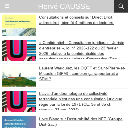
Hervé CAUSSE
Consultations et conseils sur Direct Droit.
#directdroit, bientôt 4 millions de lecteurs.
« Confidentiel – Consultation juridique – Juriste
d’entreprise », loi n° 2026-122 du 23 février
2026 relative à la confidentialité des
consultations des juristes d'entreprise (Déc.
Cons. const. 18 février 2026 n° 2026-900)
Laurent Wauquiez, les OQTF et Saint-Pierre-et-
Miquelon (SPM) : combien ça rapporterait à
SPM ?
L'avis d'un déontologue de collectivité
territoriale n'est pas une consultation juridique
régie par la loi de 1971 (CE, 3e et 8e ch.
réunies, 23 oct. 2024).
Livre Blanc sur l'assurabilité des NFT (Groupe
Diot-Saci)