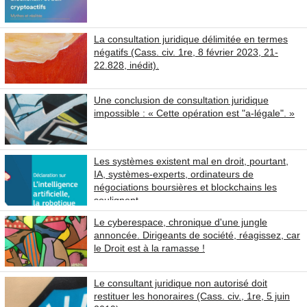
La consultation juridique délimitée en termes
négatifs (Cass. civ. 1re, 8 février 2023, 21-
22.828, inédit).
Une conclusion de consultation juridique
impossible : « Cette opération est "a-légale". »
Les systèmes existent mal en droit, pourtant,
IA, systèmes-experts, ordinateurs de
négociations boursières et blockchains les
soulignent
Le cyberespace, chronique d'une jungle
annoncée. Dirigeants de société, réagissez, car
le Droit est à la ramasse !
Le consultant juridique non autorisé doit
restituer les honoraires (Cass. civ., 1re, 5 juin