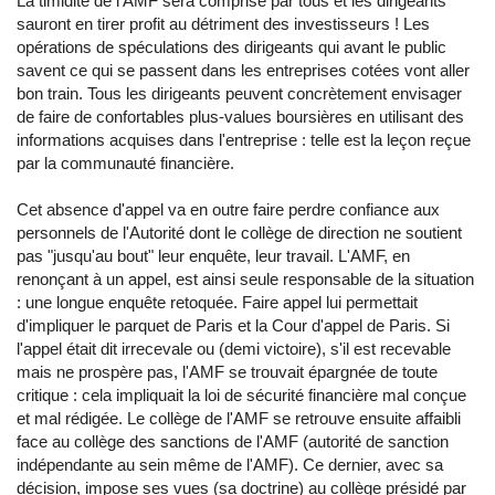
La timidité de l'AMF sera comprise par tous et les dirigeants
sauront en tirer profit au détriment des investisseurs ! Les
opérations de spéculations des dirigeants qui avant le public
savent ce qui se passent dans les entreprises cotées vont aller
bon train. Tous les dirigeants peuvent concrètement envisager
de faire de confortables plus-values boursières en utilisant des
informations acquises dans l'entreprise : telle est la leçon reçue
par la communauté financière.
Cet absence d'appel va en outre faire perdre confiance aux
personnels de l'Autorité dont le collège de direction ne soutient
pas "jusqu'au bout" leur enquête, leur travail. L'AMF, en
renonçant à un appel, est ainsi seule responsable de la situation
: une longue enquête retoquée. Faire appel lui permettait
d'impliquer le parquet de Paris et la Cour d'appel de Paris. Si
l'appel était dit irrecevale ou (demi victoire), s'il est recevable
mais ne prospère pas, l'AMF se trouvait épargnée de toute
critique : cela impliquait la loi de sécurité financière mal conçue
et mal rédigée. Le collège de l'AMF se retrouve ensuite affaibli
face au collège des sanctions de l'AMF (autorité de sanction
indépendante au sein même de l'AMF). Ce dernier, avec sa
décision, impose ses vues (sa doctrine) au collège présidé par