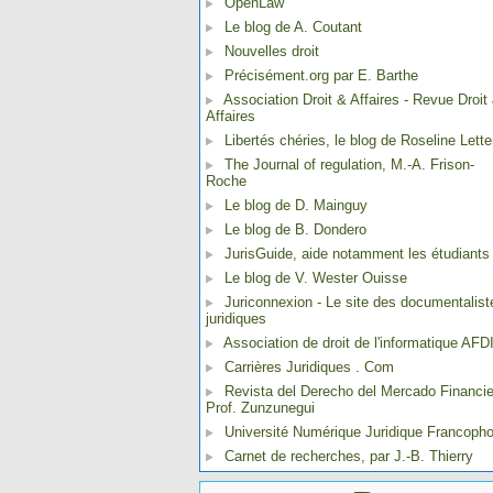
OpenLaw
Le blog de A. Coutant
Nouvelles droit
Précisément.org par E. Barthe
Association Droit & Affaires - Revue Droit
Affaires
Libertés chéries, le blog de Roseline Lette
The Journal of regulation, M.-A. Frison-
Roche
Le blog de D. Mainguy
Le blog de B. Dondero
JurisGuide, aide notamment les étudiants
Le blog de V. Wester Ouisse
Juriconnexion - Le site des documentalist
juridiques
Association de droit de l'informatique AFD
Carrières Juridiques . Com
Revista del Derecho del Mercado Financie
Prof. Zunzunegui
Université Numérique Juridique Francoph
Carnet de recherches, par J.-B. Thierry