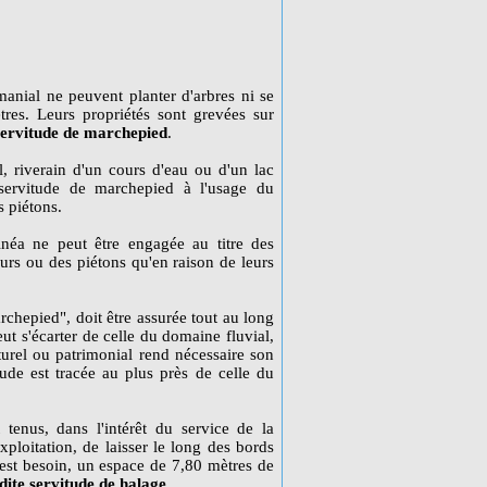
anial ne peuvent planter d'arbres ni se
res. Leurs propriétés sont grevées sur
 servitude de marchepied
.
éel, riverain d'un cours d'eau ou d'un lac
 servitude de marchepied à l'usage du
s piétons.
inéa ne peut être engagée au titre des
rs ou des piétons qu'en raison de leurs
rchepied", doit être assurée tout au long
ut s'écarter de celle du domaine fluvial,
turel ou patrimonial rend nécessaire son
tude est tracée au plus près de celle du
tenus, dans l'intérêt du service de la
ploitation, de laisser le long des bords
 est besoin, un espace de 7,80 mètres de
 dite servitude de halage
.