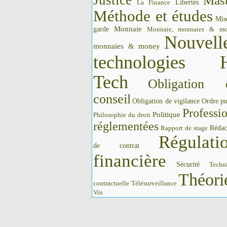
Justice
Mast
La Finance
Libertés
Méthode et études
Mis
Monnaie
garde
Monnaie, monnaies & m
Nouvell
monnaies & money
technologies 
Tech
Obligation 
conseil
Obligation de vigilance
Ordre pu
Professi
Politique
Philosophie du droit
réglementées
Rédac
Rapport de stage
Régulati
de contrat
financière
Sécurité
Techn
Théori
contractuelle
Télésurveillance
Vin