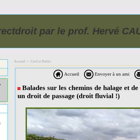
rectdroit par le prof. Hervé C
Accueil
>
Civil et Public
Accueil
Envoyer à un ami
r
Balades sur les chemins de halage et de
un droit de passage (droit fluvial !)
s