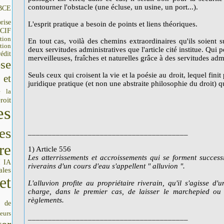
contourner l'obstacle (une écluse, un usine, un port...).
BCE
rise
L'esprit pratique a besoin de points et liens théoriques.
CIF
tion
En tout cas, voilà des chemins extraordinaires qu'ils soient s
tion
deux servitudes administratives que l'article cité institue. Qui
édit
merveilleuses, fraîches et naturelles grâce à des servitudes admi
se
Seuls ceux qui croisent la vie et la poésie au droit, lequel fini
 et
juridique pratique (et non une abstraite philosophie du droit) q
e la
roit
es
es
________________________________________
re
1) Article 556
Les atterrissements et accroissements qui se forment succes
IA
I
riverains d'un cours d'eau s'appellent " alluvion ".
ales
et
L'alluvion profite au propriétaire riverain, qu'il s'agisse 
charge, dans le premier cas, de laisser le marchepied o
règlements.
s de
seurs
________________________________________