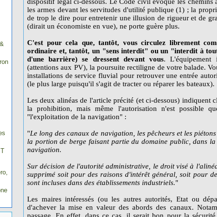
dispositif légal ci-dessous. Le Code civil évoque les chemins 
les armes devant les servitudes d'utilité publique (1) ; la propr
de trop le dire pour entretenir une illusion de rigueur et de g
(dirait un économiste en vue), ne porte guère plus.
C'est pour cela que, tantôt, vous circulez librement comm
 &
ordinaire et, tantôt, un "sens interdit" ou un "interdit à t
d'une barrière) se dressent devant vous
. L'équipement i
ron
(attentions aux PV), la poursuite rectiligne de votre balade. V
installations de service fluvial pour retrouver une entrée aut
(le plus large puisqu'il s'agit de tracter ou réparer les bateaux).
Les deux alinéas de l'article précité (et ci-dessous) indiquent
la prohibition, mais même l'autorisation n'est possible q
"l'exploitation de la navigation" :
es
"
Le long des canaux de navigation, les pêcheurs et les piéton
la portion de berge faisant partie du domaine public, dans la 
navigation.
IT
Sur décision de l'autorité administrative, le droit visé à l'ali
ro,
supprimé soit pour des raisons d'intérêt général, soit pour de
sont incluses dans des établissements industriels.
"
one
Les maires intéressés (ou les autres autorités, Etat ou dépa
d'achever la mise en valeur des abords des canaux. Notam
passage. En effet, dans ce cas, il serait bon pour la sécuri