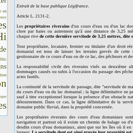
er
Extrait de la base publique Légifrance.
e en
Article L. 2131-2.
oney
es
Les
propriétaires riverains
d'un cours d'eau ou d'un lac dom
clore par haies ou autrement qu'à une distance de 3,25 mèt
Hi
chaque rive
de cette dernière servitude de 3,25 mètres, dite
Tout propriétaire, locataire, fermier ou titulaire d'un droit r
de
domanial est tenu de laisser les terrains grevés de cette
gestionnaire de ce cours d'eau ou de ce lac, des pêcheurs et de
blic
ons
La responsabilité civile des riverains visés au deuxième al
dommages causés ou subis à l'occasion du passage des pêcheu
tion
actes fautifs.
on
La continuité de la servitude de passage, dite "servitude de ma
du cours d'eau ou du lac domanial ; la ligne délimitative ne pe
ique
sauf à titre exceptionnel lorsque la présence d'un obstacle na
détournement. Dans ce cas, la ligne délimitative de la servi
es
domaine public fluvial, dans la propriété concernée.
Les propriétaires riverains des cours d'eau domaniaux sont 
navigation et partout où il existe un chemin de halage ou d'ex
desdits cours d'eau domaniaux, ainsi que sur les îles où il en
largeur.
La servitude dont est ainsi grevée leur propriété est