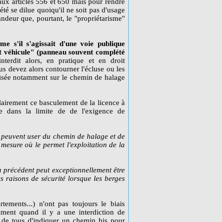
aux articles 556 et 650 mais pour rendre
iété se dilue quoiqu'il ne soit pas d'usage
randeur que, pourtant, le "propriétarisme"
e s'il s'agissait d'une voie publique
out véhicule" (panneau souvent complété
nterdit alors, en pratique et en droit
ous devez alors contourner l'écluse ou les
orisée notamment sur le chemin de halage
 clairement ce basculement de la licence à
ue dans la limite de de l'exigence de
s peuvent user du chemin de halage et de
mesure où le permet l'exploitation de la
néa précédent peut exceptionnellement être
s raisons de sécurité lorsque les berges
rtements...) n'ont pas toujours le biais
ment quand il y a une interdiction de
té de tous d'indiquer un chemin bis pour