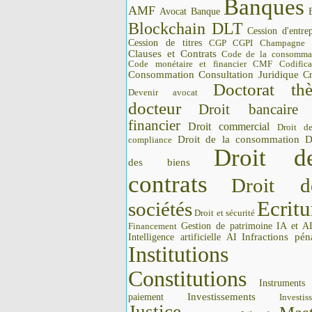
Banques
AMF
Avocat
Banque
Blockchain DLT
Cession d'entrep
Cession de titres
CGP CGPI
Champagne
Clauses et Contrats
Code de la consomma
Code monétaire et financier CMF
Codifica
Consommation
Consultation Juridique
Cr
Doctorat thè
Devenir avocat
docteur
Droit bancaire
financier
Droit commercial
Droit d
Droit de la consommation
D
compliance
Droit d
des biens
contrats
Droit d
Ecritu
sociétés
Droit et sécurité
Gestion de patrimoine
IA et A
Financement
Intelligence artificielle AI
Infractions pén
Institutions 
Constitutions
Instrument
Investissements
paiement
Investis