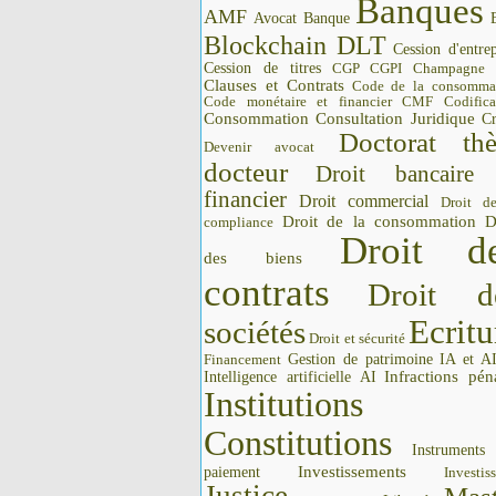
Banques
AMF
Avocat
Banque
Blockchain DLT
Cession d'entrep
Cession de titres
CGP CGPI
Champagne
Clauses et Contrats
Code de la consomma
Code monétaire et financier CMF
Codifica
Consommation
Consultation Juridique
Cr
Doctorat thè
Devenir avocat
docteur
Droit bancaire
financier
Droit commercial
Droit d
Droit de la consommation
D
compliance
Droit d
des biens
contrats
Droit d
Ecritu
sociétés
Droit et sécurité
Gestion de patrimoine
IA et A
Financement
Intelligence artificielle AI
Infractions pén
Institutions 
Constitutions
Instrument
Investissements
paiement
Investis