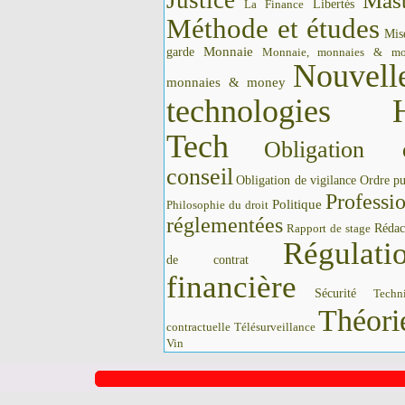
Justice
Mast
La Finance
Libertés
Méthode et études
Mis
Monnaie
garde
Monnaie, monnaies & m
Nouvell
monnaies & money
technologies 
Tech
Obligation 
conseil
Obligation de vigilance
Ordre pu
Professi
Politique
Philosophie du droit
réglementées
Rédac
Rapport de stage
Régulati
de contrat
financière
Sécurité
Techn
Théori
contractuelle
Télésurveillance
Vin