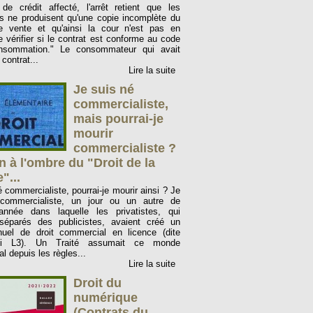
de crédit affecté, l'arrêt retient que les
s ne produisent qu'une copie incomplète du
e vente et qu'ainsi la cour n'est pas en
 vérifier si le contrat est conforme au code
nsommation." Le consommateur qui avait
 contrat...
Lire la suite
Je suis né
commercialiste,
mais pourrai-je
mourir
commercialiste ?
n à l'ombre du "Droit de la
"...
 commercialiste, pourrai-je mourir ainsi ? Je
commercialiste, un jour ou un autre de
année dans laquelle les privatistes, qui
 séparés des publicistes, avaient créé un
uel de droit commercial en licence (dite
hui L3). Un Traité assumait ce monde
l depuis les règles...
Lire la suite
Droit du
numérique
(Contrats du