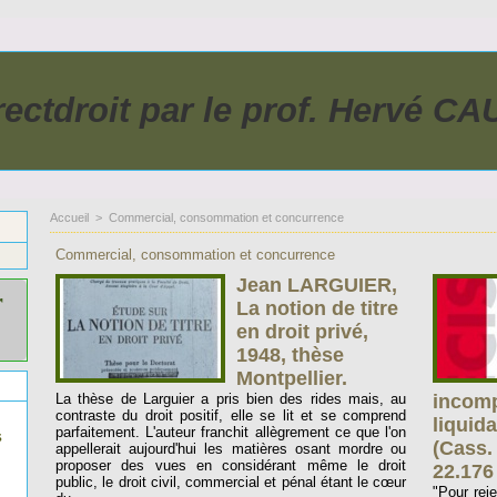
rectdroit par le prof. Hervé C
Accueil
>
Commercial, consommation et concurrence
Commercial, consommation et concurrence
Jean LARGUIER,
r
La notion de titre
en droit privé,
1948, thèse
Montpellier.
La thèse de Larguier a pris bien des rides mais, au
incomp
contraste du droit positif, elle se lit et se comprend
liquida
parfaitement. L'auteur franchit allègrement ce que l'on
s
(Cass. 
appellerait aujourd'hui les matières osant mordre ou
proposer des vues en considérant même le droit
22.176 
public, le droit civil, commercial et pénal étant le cœur
"Pour rej