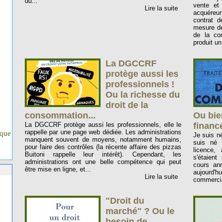
du...
vente et 
Lire la suite
acquéreur
contrat d
mesure de
de la co
produit un
La DGCCRF
protège aussi les
professionnels !
Ou la richesse du
droit de la
consommation...
Ou bie
La DGCCRF protège aussi les professionnels, elle le
finance
rappelle par une page web dédiée. Les administrations
ique
Je suis né
manquent souvent de moyens, notamment humains,
suis né 
pour faire des contrôles (la récente affaire des pizzas
licence, 
Buitoni rappelle leur intérêt). Cependant, les
s'étaient
administrations ont une belle compétence qui peut
cours ann
être mise en ligne, et...
aujourd'
Lire la suite
commercia
"Droit du
marché" ? Ou le
besoin de