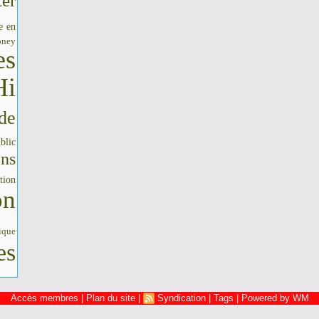
er
e en
oney
es
Hi
de
blic
ons
tion
on
ique
es
Accès membres
|
Plan du site
|
Syndication
|
Tags
|
Powered by WM