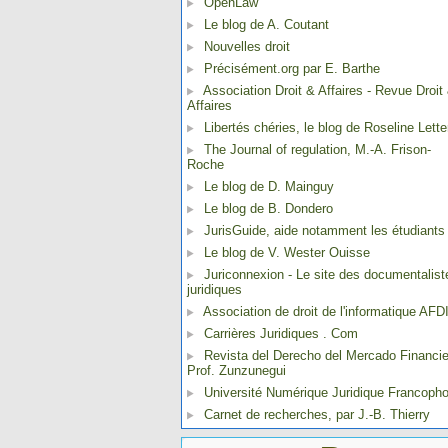
OpenLaw
Le blog de A. Coutant
Nouvelles droit
Précisément.org par E. Barthe
Association Droit & Affaires - Revue Droit
Affaires
Libertés chéries, le blog de Roseline Lette
The Journal of regulation, M.-A. Frison-
Roche
Le blog de D. Mainguy
Le blog de B. Dondero
JurisGuide, aide notamment les étudiants
Le blog de V. Wester Ouisse
Juriconnexion - Le site des documentalist
juridiques
Association de droit de l'informatique AFD
Carrières Juridiques . Com
Revista del Derecho del Mercado Financie
Prof. Zunzunegui
Université Numérique Juridique Francoph
Carnet de recherches, par J.-B. Thierry