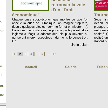
retrouver la voie
d'un "Droit
économique".
Tourne
Chaque crise socio-économique montre ce que l'on
Sous l'in
 &
appelle la crise de l'Etat (que l'on imagine trop vite,
Action" 
depuis quelques siècles, comme fort et omnipotent...).
presque e
Dans ces circonstances, le pouvoir politique est alors
n'étonner
ron
légitime à réagir, à adopter des lois plus sévères ou
société. 
qui seront mieux respectées - du moins le pense-t-on.
réalisé u
On...
d'abord pu
Lire la suite
1
2
3
4
5
»
...
17
es
Accueil
Galerie
Téléc
IT
ro,
one