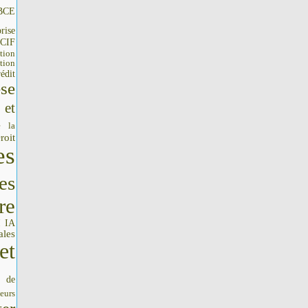
BCE
rise
CIF
tion
tion
édit
se
 et
e la
roit
es
es
re
IA
I
ales
et
s de
seurs