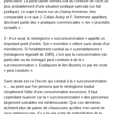
particulière. La particularité viendra soit du contexte de l’acte ou
plus probablement d’une situation juridique spéciale (un fait
juridique). Le sujet s’ouvre sur un champ immense, très
comparable à ce que J. Calais-Auloy et F. Steinmetz appellent,
décrivant partie des « pratiques commerciales », les « procédés
incitatifs » .
3 - A ce seuil, le néologisme « surconsommation » appelle un
important point d’ordre. Son « invention » relève sans doute d’un
mimétisme. Si l’endettement conduit au « surendettement »
(néologisme législatif de 1989), c’est que la consommation (du
particulier ou du ménage) peut conduire à de la «
surconsommation ». Expliquons le lien illustrés ici par les mots
« peut conduire ».
Sans doute est-ce l’excès qui conduit à la « surconsommation
»… au point que l’on pensera que le néologisme traduit
simplement l’idée d’une consommation excessive. Il faut
cependant nuancer car la « surconsommation » des personnes
largement solvables est inintéressante. Que ces dernières
achètent plus de paires de chaussures qu’elles n’en usent ne
nous intéresse pas. Il y a là une sorte de redistribution de la