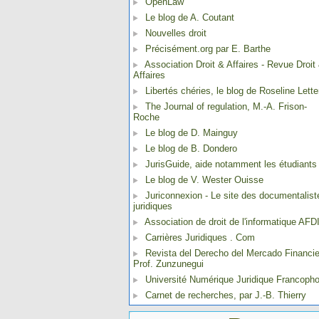
OpenLaw
Le blog de A. Coutant
Nouvelles droit
Précisément.org par E. Barthe
Association Droit & Affaires - Revue Droit
Affaires
Libertés chéries, le blog de Roseline Lette
The Journal of regulation, M.-A. Frison-
Roche
Le blog de D. Mainguy
Le blog de B. Dondero
JurisGuide, aide notamment les étudiants
Le blog de V. Wester Ouisse
Juriconnexion - Le site des documentalist
juridiques
Association de droit de l'informatique AFD
Carrières Juridiques . Com
Revista del Derecho del Mercado Financie
Prof. Zunzunegui
Université Numérique Juridique Francoph
Carnet de recherches, par J.-B. Thierry