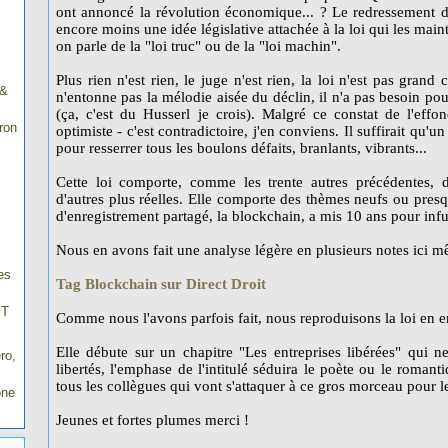
ont annoncé la révolution économique... ? Le redressement 
encore moins une idée législative attachée à la loi qui les main
on parle de la "loi truc" ou de la "loi machin".
Plus rien n'est rien, le juge n'est rien, la loi n'est pas grand 
 &
n'entonne pas la mélodie aisée du déclin, il n'a pas besoin po
(ça, c'est du Husserl je crois). Malgré ce constat de l'effo
ron
optimiste - c'est contradictoire, j'en conviens. Il suffirait qu'
pour resserrer tous les boulons défaits, branlants, vibrants...
Cette loi comporte, comme les trente autres précédentes, 
d'autres plus réelles. Elle comporte des thèmes neufs ou presqu
d'enregistrement partagé, la blockchain, a mis 10 ans pour infu
Nous en avons fait une analyse légère en plusieurs notes ici mê
es
Tag Blockchain sur Direct Droit
IT
Comme nous l'avons parfois fait, nous reproduisons la loi en ent
Elle débute sur un chapitre "Les entreprises libérées" qui 
ro,
libertés, l'emphase de l'intitulé séduira le poète ou le romanti
tous les collègues qui vont s'attaquer à ce gros morceau pour le
one
Jeunes et fortes plumes merci !