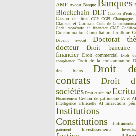
Banques
AMF
Avocat
Banque
Blockchain DLT
Cession d'entrep
Cession de titres
CGP CGPI
Champagne
Clauses et Contrats
Code de la consomma
Code monétaire et financier CMF
Codifica
Consommation
Consultation Juridique
Cr
Doctorat thè
Devenir avocat
docteur
Droit bancaire
financier
Droit commercial
Droit d
Droit de la consommation
D
compliance
Droit d
des biens
contrats
Droit d
Ecritu
sociétés
Droit et sécurité
Gestion de patrimoine
IA et A
Financement
Intelligence artificielle AI
Infractions pén
Institutions 
Constitutions
Instrument
Investissements
paiement
Investis