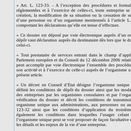
« Art. L. 123-33. - A l’exception des procédures et formali
réglementées et à l’exercice de celles-ci, toute entreprise s
création, la modification de sa situation ou la cessation de s
d’une personne ou d’un organisme mentionnés à l’article L.
comportant les déclarations qu’elle est tenue d’effectuer.
« Ce dossier est déposé par voie électronique auprès d’un o
dépôt vaut déclaration auprès du destinataire dès lors que le do
celui-ci.
« Tout prestataire de services entrant dans le champ d’appl
Parlement européen et du Conseil du 12 décembre 2006 relativ
peut accomplir par voie électronique l’ensemble des procédur
son activité et à l’exercice de celle-ci auprès de l’organism
présent article.
« Un décret en Conseil d’Etat désigne l’organisme uniqu
définit les conditions de dépôt du dossier ainsi que les mod
des entreprises par les organismes consulaires et par l’org
vérification du dossier et décrit les conditions de transmis
organisme unique aux administrations, aux personnes ou au
123-32 ainsi que les conditions d’application du troisième
également les conditions dans lesquelles l’usager créant 
l’organisme unique peut se voir proposer de façon facultative d
les détails et les enjeux de la vie d’une entreprise.