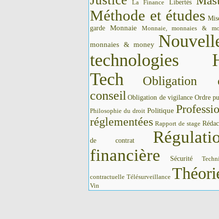
Justice
Mast
La Finance
Libertés
Méthode et études
Mis
Monnaie
garde
Monnaie, monnaies & m
Nouvell
monnaies & money
technologies 
Tech
Obligation 
conseil
Obligation de vigilance
Ordre pu
Professi
Politique
Philosophie du droit
réglementées
Rédac
Rapport de stage
Régulati
de contrat
financière
Sécurité
Techn
Théori
contractuelle
Télésurveillance
Vin