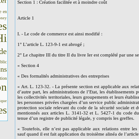
er
Section 1 : Création facilitée et à moindre coût
e en
oney
Article 1
es
I. - Le code de commerce est ainsi modifié :
Hi
1° L’article L. 123-9-1 est abrogé ;
de
2° Le chapitre III du titre II du livre Ier est complété par une se
blic
« Section 4
ons
« Des formalités administratives des entreprises
tion
on
« Art. L. 123-32. - La présente section est applicable aux relati
d’autre part, les administrations de l’Etat, les établissements p
les collectivités territoriales, leurs groupements et leurs établi
ique
les personnes privées chargées d’un service public administrat
es
protection sociale relevant du code de la sécurité sociale et 
mentionnés aux articles L. 3141-32 et L. 5427-1 du code du 
tenue d’un registre de publicité légale, y compris les greffes.
« Toutefois, elle n’est pas applicable aux relations entre les 
sauf quand il est fait application du troisième alinéa de l’artic