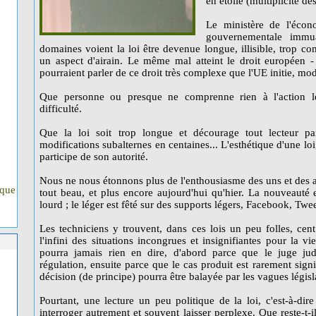
en étoile (multiplicité des
Le ministère de l'écono
gouvernementale immu
domaines voient la loi être devenue longue, illisible, trop co
un aspect d'airain. Le même mal atteint le droit européen -
pourraient parler de ce droit très complexe que l'UE initie, mod
Que personne ou presque ne comprenne rien à l'action l
difficulté.
Que la loi soit trop longue et décourage tout lecteur pa
modifications subalternes en centaines... L'esthétique d'une loi
participe de son autorité.
Nous ne nous étonnons plus de l'enthousiasme des uns et des a
ique
tout beau, et plus encore aujourd'hui qu'hier. La nouveauté 
lourd ; le léger est fêté sur des supports légers, Facebook, Twee
Les techniciens y trouvent, dans ces lois un peu folles, cen
l'infini des situations incongrues et insignifiantes pour la 
pourra jamais rien en dire, d'abord parce que le juge jud
régulation, ensuite parce que le cas produit est rarement signi
décision (de principe) pourra être balayée par les vagues législa
Pourtant, une lecture un peu politique de la loi, c'est-à-dir
interroger autrement et souvent laisser perplexe. Que reste-t-i