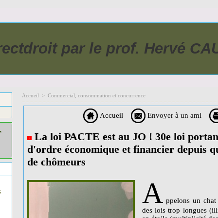
rectdroit par le prof. Hervé C
Accueil
>
Commercial, consommation et concurrence
Accueil
Envoyer à un ami
r
La loi PACTE est au JO ! 30e loi portant
d'ordre économique et financier depuis q
de chômeurs
A
s
ppelons un chat 
des lois trop longues (ill