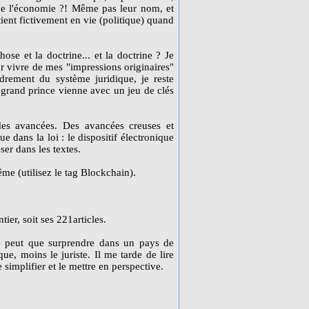
de l'économie ?! Même pas leur nom, et
tient fictivement en vie (politique) quand
chose et la doctrine... et la doctrine ? Je
ur vivre de mes "impressions originaires"
ndrement du système juridique, je reste
un grand prince vienne avec un jeu de clés
des avancées. Des avancées creuses et
e dans la loi : le dispositif électronique
ser dans les textes.
me (utilisez le tag Blockchain).
ier, soit ses 221articles.
ne peut que surprendre dans un pays de
que, moins le juriste. Il me tarde de lire
 simplifier et le mettre en perspective.