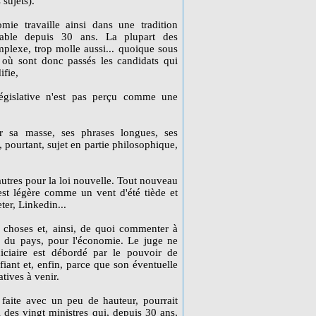
 sujets).
mie travaille ainsi dans une tradition
able depuis 30 ans. La plupart des
mplexe, trop molle aussi... quoique sous
 où sont donc passés les candidats qui
ifie,
égislative n'est pas perçu comme une
r sa masse, ses phrases longues, ses
, pourtant, sujet en partie philosophique,
utres pour la loi nouvelle. Tout nouveau
est légère comme un vent d'été tiède et
ter, Linkedin...
t choses et, ainsi, de quoi commenter à
vie du pays, pour l'économie. Le juge ne
iciaire est débordé par le pouvoir de
fiant et, enfin, parce que son éventuelle
tives à venir.
e faite avec un peu de hauteur, pourrait
l des vingt ministres qui, depuis 30 ans,