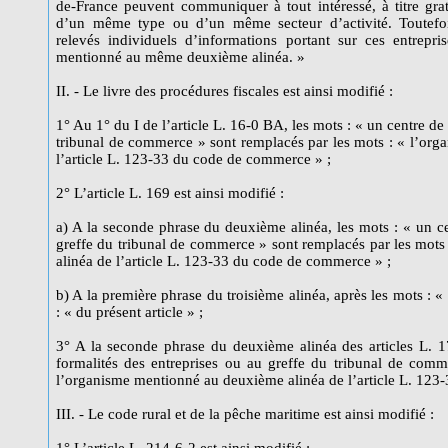
de-France peuvent communiquer à tout intéressé, à titre grat
d’un même type ou d’un même secteur d’activité. Toutefo
relevés individuels d’informations portant sur ces entrepri
mentionné au même deuxième alinéa. »
II. - Le livre des procédures fiscales est ainsi modifié :
1° Au 1° du I de l’article L. 16-0 BA, les mots : « un centre de
tribunal de commerce » sont remplacés par les mots : « l’or
l’article L. 123-33 du code de commerce » ;
2° L’article L. 169 est ainsi modifié :
a) A la seconde phrase du deuxième alinéa, les mots : « un ce
greffe du tribunal de commerce » sont remplacés par les mot
alinéa de l’article L. 123-33 du code de commerce » ;
b) A la première phrase du troisième alinéa, après les mots : «
: « du présent article » ;
3° A la seconde phrase du deuxième alinéa des articles L. 1
formalités des entreprises ou au greffe du tribunal de comm
l’organisme mentionné au deuxième alinéa de l’article L. 12
III. - Le code rural et de la pêche maritime est ainsi modifié :