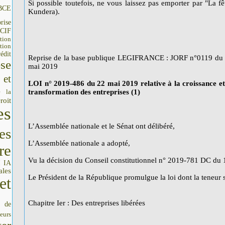
Si possible toutefois, ne vous laissez pas emporter par "La fêt
BCE
Kundera).
rise
CIF
tion
tion
édit
Reprise de la base publique LEGIFRANCE : JORF n°0119 du
se
mai 2019
 et
LOI n° 2019-486 du 22 mai 2019 relative à la croissance et
e la
transformation des entreprises (1)
roit
es
L’Assemblée nationale et le Sénat ont délibéré,
es
L’Assemblée nationale a adopté,
re
Vu la décision du Conseil constitutionnel n° 2019-781 DC du 
IA
I
ales
Le Président de la République promulgue la loi dont la teneur s
et
Chapitre Ier : Des entreprises libérées
s de
seurs