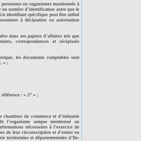
ns, personnes ou organismes mentionnés à
er un numéro d’identification autre que le
n identifiant spécifique peut être utilisé
soumises à déclaration ou autorisation
éro dans ses papiers d’affaires tels que
aires, correspondances et récépissés
ronique, les documents comptables sont
. » ;
 référence : « 2° » ;
les chambres de commerce et d’industrie
nt de l’organisme unique mentionné au
nformations nécessaires à l’exercice de
es de leur circonscription et d’entrer en
e territoriales et départementales d’Ile-