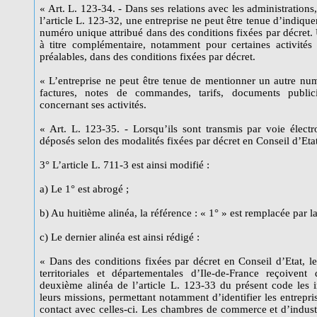
« Art. L. 123-34. - Dans ses relations avec les administratio
l’article L. 123-32, une entreprise ne peut être tenue d’indiqu
numéro unique attribué dans des conditions fixées par décret. U
à titre complémentaire, notamment pour certaines activités 
préalables, dans des conditions fixées par décret.
« L’entreprise ne peut être tenue de mentionner un autre num
factures, notes de commandes, tarifs, documents publicit
concernant ses activités.
« Art. L. 123-35. - Lorsqu’ils sont transmis par voie élect
déposés selon des modalités fixées par décret en Conseil d’Etat
3° L’article L. 711-3 est ainsi modifié :
a) Le 1° est abrogé ;
b) Au huitième alinéa, la référence : « 1° » est remplacée par la
c) Le dernier alinéa est ainsi rédigé :
« Dans des conditions fixées par décret en Conseil d’Etat, 
territoriales et départementales d’Ile-de-France reçoive
deuxième alinéa de l’article L. 123-33 du présent code les i
leurs missions, permettant notamment d’identifier les entrepris
contact avec celles-ci. Les chambres de commerce et d’industri