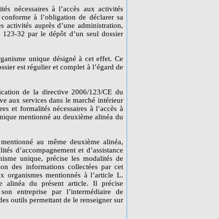
tés nécessaires à l’accès aux activités
e conforme à l’obligation de déclarer sa
es activités auprès d’une administration,
 123-32 par le dépôt d’un seul dossier
rganisme unique désigné à cet effet. Ce
ssier est régulier et complet à l’égard de
ication de la directive 2006/123/CE du
e aux services dans le marché intérieur
es et formalités nécessaires à l’accès à
e unique mentionné au deuxième alinéa du
e mentionné au même deuxième alinéa,
alités d’accompagnement et d’assistance
anisme unique, précise les modalités de
sion des informations collectées par cet
x organismes mentionnés à l’article L.
 alinéa du présent article. Il précise
son entreprise par l’intermédiaire de
es outils permettant de le renseigner sur