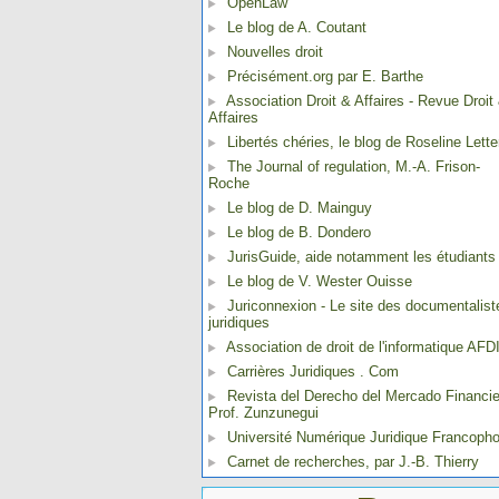
OpenLaw
Le blog de A. Coutant
Nouvelles droit
Précisément.org par E. Barthe
Association Droit & Affaires - Revue Droit
Affaires
Libertés chéries, le blog de Roseline Lette
The Journal of regulation, M.-A. Frison-
Roche
Le blog de D. Mainguy
Le blog de B. Dondero
JurisGuide, aide notamment les étudiants
Le blog de V. Wester Ouisse
Juriconnexion - Le site des documentalist
juridiques
Association de droit de l'informatique AFD
Carrières Juridiques . Com
Revista del Derecho del Mercado Financie
Prof. Zunzunegui
Université Numérique Juridique Francoph
Carnet de recherches, par J.-B. Thierry