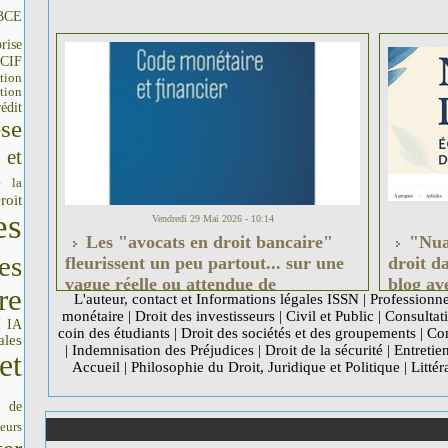
BCE
rise
CIF
tion
tion
édit
se
 et
e la
roit
es
Vendredi 29 Mai 2026 - 10:14
Les "avocats en droit bancaire"
"Nuan
es
fleurissent un peu partout... sur une
droit d
vague réelle ou attendue de
blog ave
re
L'auteur, contact et Informations légales ISSN
|
Professionne
contentieux !
monétaire
|
Droit des investisseurs
|
Civil et Public
|
Consultati
IA
I
coin des étudiants
|
Droit des sociétés et des groupements
|
Com
ales
|
Indemnisation des Préjudices
|
Droit de la sécurité
|
Entretie
et
Accueil
|
Philosophie du Droit, Juridique et Politique
|
Littér
s de
seurs
Accueil
Galerie
Téléchargements
Liens