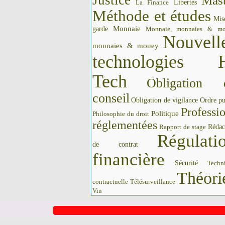
Justice
Mast
La Finance
Libertés
Méthode et études
Mis
Monnaie
garde
Monnaie, monnaies & m
Nouvell
monnaies & money
technologies 
Tech
Obligation 
conseil
Obligation de vigilance
Ordre pu
Professi
Politique
Philosophie du droit
réglementées
Rédac
Rapport de stage
Régulati
de contrat
financière
Sécurité
Techn
Théori
contractuelle
Télésurveillance
Vin