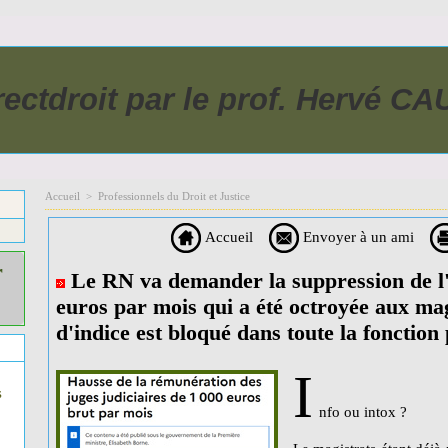
rectdroit par le prof. Hervé C
Accueil
>
Professionnels du Droit et Justice
Accueil
Envoyer à un ami
r
Le RN va demander la suppression de l
euros par mois qui a été octroyée aux mag
d'indice est bloqué dans toute la fonction
I
s
nfo ou intox ?