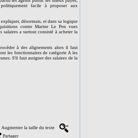
 parmi les agents public les mieux payés,
 politiquement facile à proposer aux
expliquer, désormais, et dans sa logique
équisitions contre Marine Le Pen vues
salaires a surtout consisté à acheter la
procéder à des alignements alors il faut
nt les fonctionnaires de catégorie A les
nes. S'il faut assigner des salaires de la
Augmenter la taille du texte
Partager