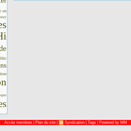
er
e en
oney
es
Hi
de
blic
ons
tion
on
ique
es
Accès membres
|
Plan du site
|
Syndication
|
Tags
|
Powered by WM