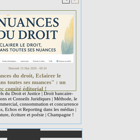
Mercredi 13 Mai 2026 - 09:34
ces du droit, Eclairer le
ans toutes ses nuances" : un
c comité éditorial !
ls du Droit et Justice
|
Droit bancaire-
ons et Conseils Juridiques
|
Méthode, le
mercial, consommation et concurrence
ns, Echos et Reporting dans les médias
|
ature, écriture et poésie
|
Champagne !
Annuaire de
Plan du site
liens