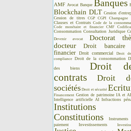
Banques
AMF
Avocat
Banque
Blockchain DLT
Cession d'entrep
Cession de titres
CGP CGPI
Champagne
Clauses et Contrats
Code de la consomma
Code monétaire et financier CMF
Codifica
Consommation
Consultation Juridique
Cr
Doctorat thè
Devenir avocat
docteur
Droit bancaire
financier
Droit commercial
Droit d
Droit de la consommation
D
compliance
Droit d
des biens
contrats
Droit d
Ecritu
sociétés
Droit et sécurité
Gestion de patrimoine
IA et A
Financement
Intelligence artificielle AI
Infractions pén
Institutions 
Constitutions
Instrument
Investissements
paiement
Investis