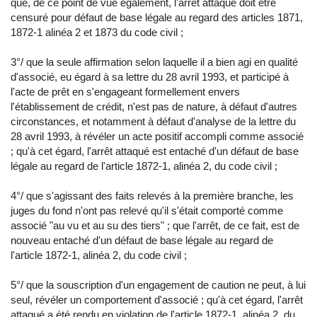
que, de ce point de vue également, l'arrêt attaqué doit être
censuré pour défaut de base légale au regard des articles 1871,
1872-1 alinéa 2 et 1873 du code civil ;
3°/ que la seule affirmation selon laquelle il a bien agi en qualité
d'associé, eu égard à sa lettre du 28 avril 1993, et participé à
l'acte de prêt en s'engageant formellement envers
l'établissement de crédit, n'est pas de nature, à défaut d'autres
circonstances, et notamment à défaut d'analyse de la lettre du
28 avril 1993, à révéler un acte positif accompli comme associé
; qu'à cet égard, l'arrêt attaqué est entaché d'un défaut de base
légale au regard de l'article 1872-1, alinéa 2, du code civil ;
4°/ que s'agissant des faits relevés à la première branche, les
juges du fond n'ont pas relevé qu'il s'était comporté comme
associé "au vu et au su des tiers" ; que l'arrêt, de ce fait, est de
nouveau entaché d'un défaut de base légale au regard de
l'article 1872-1, alinéa 2, du code civil ;
5°/ que la souscription d'un engagement de caution ne peut, à lui
seul, révéler un comportement d'associé ; qu'à cet égard, l'arrêt
attaqué a été rendu en violation de l'article 1872-1, alinéa 2, du