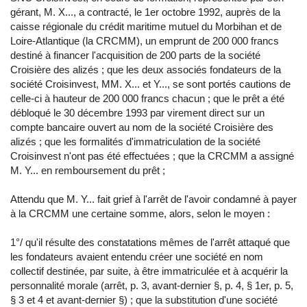
gérant, M. X..., a contracté, le 1er octobre 1992, auprès de la
caisse régionale du crédit maritime mutuel du Morbihan et de
Loire-Atlantique (la CRCMM), un emprunt de 200 000 francs
destiné à financer l'acquisition de 200 parts de la société
Croisière des alizés ; que les deux associés fondateurs de la
société Croisinvest, MM. X... et Y..., se sont portés cautions de
celle-ci à hauteur de 200 000 francs chacun ; que le prêt a été
débloqué le 30 décembre 1993 par virement direct sur un
compte bancaire ouvert au nom de la société Croisière des
alizés ; que les formalités d'immatriculation de la société
Croisinvest n'ont pas été effectuées ; que la CRCMM a assigné
M. Y... en remboursement du prêt ;
Attendu que M. Y... fait grief à l'arrêt de l'avoir condamné à payer
à la CRCMM une certaine somme, alors, selon le moyen :
1°/ qu'il résulte des constatations mêmes de l'arrêt attaqué que
les fondateurs avaient entendu créer une société en nom
collectif destinée, par suite, à être immatriculée et à acquérir la
personnalité morale (arrêt, p. 3, avant-dernier §, p. 4, § 1er, p. 5,
§ 3 et 4 et avant-dernier §) ; que la substitution d'une société