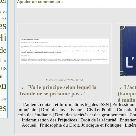
er
Ajouter un commentaire
e en
oney
es
Hi
de
blic
ons
tion
Mardi 27 Janvier 2026 - 03:54
on
"Vu le principe selon lequel la
L'act
fraude ne se présume pas..."
(banque
ique
à malin
es
L'auteur, contact et Informations légales ISSN
|
Professionne
29 mai 
monétaire
|
Droit des investisseurs
|
Civil et Public
|
Consultati
coin des étudiants
|
Droit des sociétés et des groupements
|
Com
|
Indemnisation des Préjudices
|
Droit de la sécurité
|
Entretie
Accueil
|
Philosophie du Droit, Juridique et Politique
|
Littér