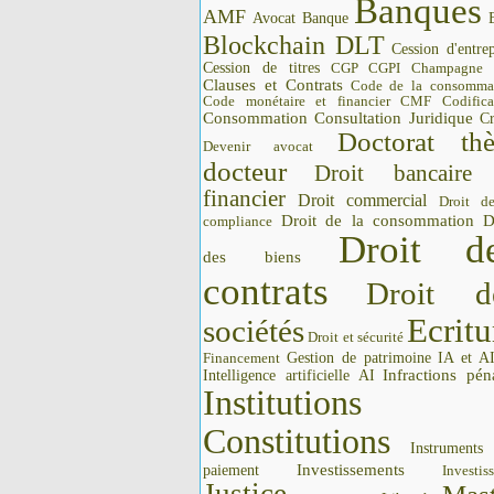
Banques
AMF
Avocat
Banque
Blockchain DLT
Cession d'entrep
Cession de titres
CGP CGPI
Champagne
Clauses et Contrats
Code de la consomma
Code monétaire et financier CMF
Codifica
Consommation
Consultation Juridique
Cr
Doctorat thè
Devenir avocat
docteur
Droit bancaire
financier
Droit commercial
Droit d
Droit de la consommation
D
compliance
Droit d
des biens
contrats
Droit d
Ecritu
sociétés
Droit et sécurité
Gestion de patrimoine
IA et A
Financement
Intelligence artificielle AI
Infractions pén
Institutions 
Constitutions
Instrument
Investissements
paiement
Investis