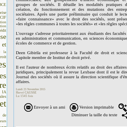
groupes de sociétés. Il détaille les modalités pratiques 
BCE
création, du fonctionnement et des mutations des entrep
rise
sociétaires. Après une partie préliminaire qui conduit le lect
CIF
«faire connaissance» avec le droit des sociétés, sont prése
tion
«les règles communes à toutes les sociétés» et «les règles spéc
tion
édit
L'ouvrage s'adresse prioritairement aux étudiants des facultés 
se
en administration et communication, en sciences économiques
écoles de commerce et de gestion.
 et
e la
Deen Gibirila est professeur à la Faculté de droit et scien
roit
Capitole membre de Institut de droit privé.
es
Il est l'auteur de nombreux écrits relatifs au droit des affair
juridiques, principalement la revue Lexbase dont il est le dire
es
Journal des sociétés où il assure la direction scientifique d'é
affaires.
re
Lundi 23 Novembre 2015
IA
I
Hervé CAUSSE
ales
Lu 1545 fois
et
Envoyer à un ami
Version imprimable
Diminuer la taille du texte
s de
seurs