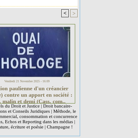
<
>
Vendredi 21 Novembre 2025 - 16:09
ion paulienne d'un créancier
) contre un apport en société :
, malin et demi (Cass. com.,
ls du Droit et Justice
|
Droit bancaire-
2024, n° 22-20.308, Publié)
ons et Conseils Juridiques
|
Méthode, le
mercial, consommation et concurrence
ns, Echos et Reporting dans les médias
|
ature, écriture et poésie
|
Champagne !