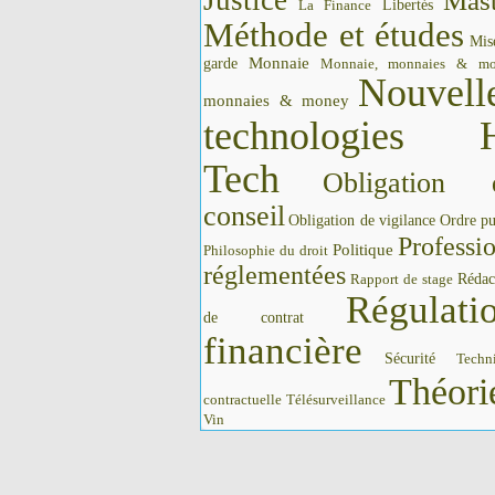
Justice
Mast
La Finance
Libertés
Méthode et études
Mis
Monnaie
garde
Monnaie, monnaies & m
Nouvell
monnaies & money
technologies 
Tech
Obligation 
conseil
Obligation de vigilance
Ordre pu
Professi
Politique
Philosophie du droit
réglementées
Rédac
Rapport de stage
Régulati
de contrat
financière
Sécurité
Techn
Théori
contractuelle
Télésurveillance
Vin