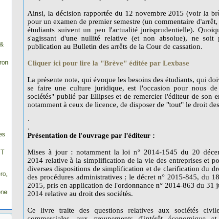
Ainsi, la décision rapportée du 12 novembre 2015 (voir la br
pour un examen de premier semestre (un commentaire d'arrêt, vo
étudiants suivent un peu l'actualité jurisprudentielle). Quoiq
s'agissant d'une nullité relative (et non absolue), ne soit 
 &
publication au Bulletin des arrêts de la Cour de cassation.
ron
Cliquer ici pour lire la "Brève" éditée par Lexbase
La présente note, qui évoque les besoins des étudiants, qui doiv
se faire une culture juridique, est l'occasion pour nous de
sociétés" publié par Ellipses et de remercier l'éditeur de son
notamment à ceux de licence, de disposer de "tout" le droit des
.
.
es
Présentation de l'ouvrage par l'éditeur :
Mises à jour : notamment la loi n° 2014-1545 du 20 déc
IT
2014 relative à la simplification de la vie des entreprises et po
diverses dispositions de simplification et de clarification du dro
ro,
des procédures administratives ; le décret n° 2015-845, du 1
2015, pris en application de l'ordonnance n° 2014-863 du 31 ju
one
2014 relative au droit des sociétés.
Ce livre traite des questions relatives aux sociétés civil
commerciales, aux groupements d'intérêt économique et