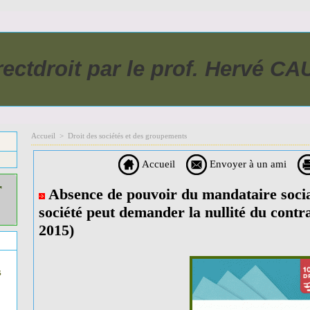
rectdroit par le prof. Hervé C
Accueil
>
Droit des sociétés et des groupements
Accueil
Envoyer à un ami
r
Absence de pouvoir du mandataire social 
société peut demander la nullité du contrat
2015)
s