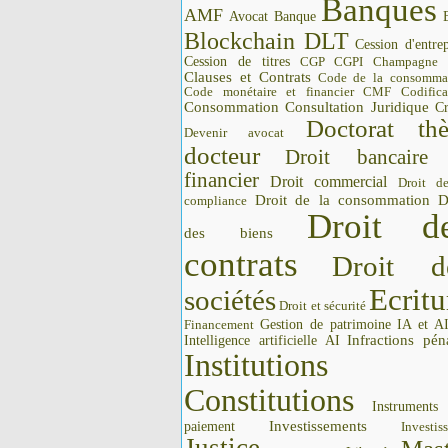
Banques
AMF
Avocat
Banque
Blockchain DLT
Cession d'entrep
Cession de titres
CGP CGPI
Champagne
Clauses et Contrats
Code de la consomma
Code monétaire et financier CMF
Codifica
Consommation
Consultation Juridique
Cr
Doctorat thè
Devenir avocat
docteur
Droit bancaire
financier
Droit commercial
Droit d
Droit de la consommation
D
compliance
Droit d
des biens
contrats
Droit d
Ecritu
sociétés
Droit et sécurité
Gestion de patrimoine
IA et A
Financement
Intelligence artificielle AI
Infractions pén
Institutions 
Constitutions
Instrument
Investissements
paiement
Investis