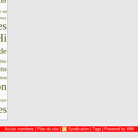
er
e en
oney
es
Hi
de
blic
ons
tion
on
ique
es
Accès membres
|
Plan du site
|
Syndication
|
Tags
|
Powered by WM