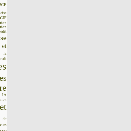
BCE
rise
CIF
tion
tion
édit
se
 et
e la
roit
es
es
re
IA
I
ales
et
s de
seurs