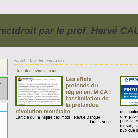
rectdroit par le prof. Hervé C
Accueil
>
Droit des investisseurs
Droit des investisseurs
Les effets
r
profonds du
règlement MICA :
l'assimilation de
la prétendue
révolution monétaire.
qui publi
une publ
L'article qui m'inspire ces mots : Revue Banque
s
pour la s
Lire la suite
russes, a
publique s