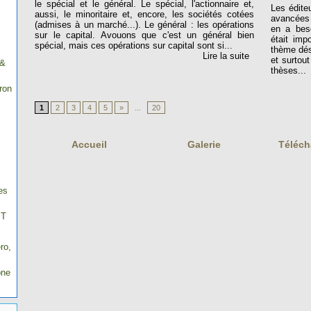
le spécial et le général. Le spécial, l'actionnaire et,
Les édite
aussi, le minoritaire et, encore, les sociétés cotées
avancées 
(admises à un marché...). Le général : les opérations
en a beso
sur le capital. Avouons que c'est un général bien
était imp
spécial, mais ces opérations sur capital sont si...
thème dés
Lire la suite
et surtout
 &
thèses...
ron
1
2
3
4
5
»
...
20
Accueil
Galerie
Téléc
es
IT
ro,
one