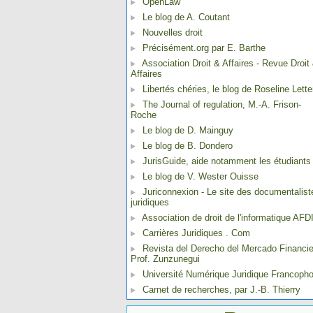
OpenLaw
Le blog de A. Coutant
Nouvelles droit
Précisément.org par E. Barthe
Association Droit & Affaires - Revue Droit
Affaires
Libertés chéries, le blog de Roseline Lette
The Journal of regulation, M.-A. Frison-
Roche
Le blog de D. Mainguy
Le blog de B. Dondero
JurisGuide, aide notamment les étudiants
Le blog de V. Wester Ouisse
Juriconnexion - Le site des documentalist
juridiques
Association de droit de l'informatique AFD
Carrières Juridiques . Com
Revista del Derecho del Mercado Financie
Prof. Zunzunegui
Université Numérique Juridique Francoph
Carnet de recherches, par J.-B. Thierry