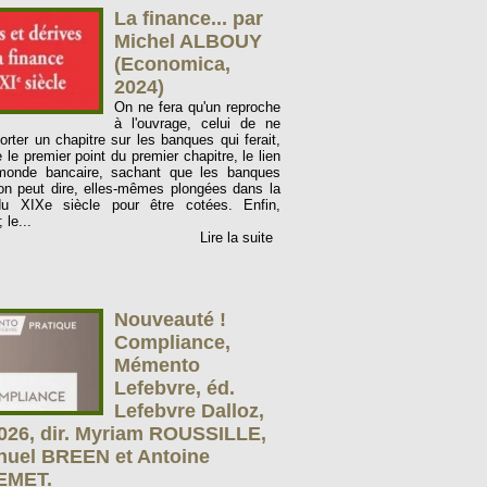
La finance... par
Michel ALBOUY
(Economica,
2024)
On ne fera qu'un reproche
à l'ouvrage, celui de ne
rter un chapitre sur les banques qui ferait,
le premier point du premier chapitre, le lien
monde bancaire, sachant que les banques
l'on peut dire, elles-mêmes plongées dans la
du XIXe siècle pour être cotées. Enfin,
 le...
Lire la suite
Nouveauté !
Compliance,
Mémento
Lefebvre, éd.
Lefebvre Dalloz,
026, dir. Myriam ROUSSILLE,
uel BREEN et Antoine
EMET.