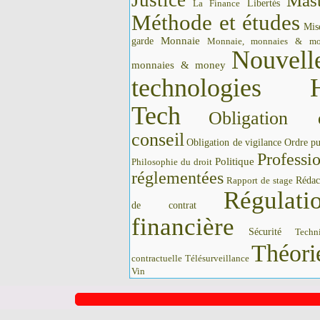
Justice
Mast
La Finance
Libertés
Méthode et études
Mis
Monnaie
garde
Monnaie, monnaies & m
Nouvell
monnaies & money
technologies 
Tech
Obligation 
conseil
Obligation de vigilance
Ordre pu
Professi
Politique
Philosophie du droit
réglementées
Rédac
Rapport de stage
Régulati
de contrat
financière
Sécurité
Techn
Théori
contractuelle
Télésurveillance
Vin