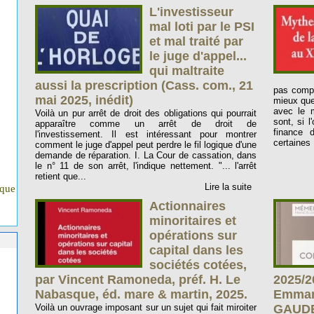
L'investisseur
mal loti par le PSI
et mal traité par
le juge d'appel...
qui maltraite
aussi la prescription (Cass. com., 21
pas compo
mai 2025, inédit)
mieux que 
avec le 
Voilà un pur arrêt de droit des obligations qui pourrait
sont, si 
apparaître comme un arrêt de droit de
finance 
l'investissement. Il est intéressant pour montrer
certaines ;
comment le juge d'appel peut perdre le fil logique d'une
demande de réparation. I. La Cour de cassation, dans
le n° 11 de son arrêt, l'indique nettement. "... l'arrêt
retient que...
Lire la suite
ique
Actionnaires
minoritaires et
opérations sur
capital dans les
sociétés cotées,
par Vincent Ramoneda, préf. H. Le
2025/2
Nabasque, éd. mare & martin, 2025.
Emman
Voilà un ouvrage imposant sur un sujet qui fait miroiter
GAUD