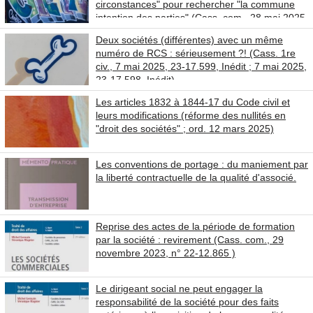
circonstances" pour rechercher "la commune
intention des parties" (Cass. com., 28 mai 2025,
2 arrêts)
Deux sociétés (différentes) avec un même
numéro de RCS : sérieusement ?! (Cass. 1re
civ., 7 mai 2025, 23-17.599, Inédit ; 7 mai 2025,
23-17.598, Inédit)
Les articles 1832 à 1844-17 du Code civil et
leurs modifications (réforme des nullités en
"droit des sociétés" ; ord. 12 mars 2025)
Les conventions de portage : du maniement par
la liberté contractuelle de la qualité d'associé.
Reprise des actes de la période de formation
par la société : revirement (Cass. com., 29
novembre 2023, n° 22-12.865 )
Le dirigeant social ne peut engager la
responsabilité de la société pour des faits