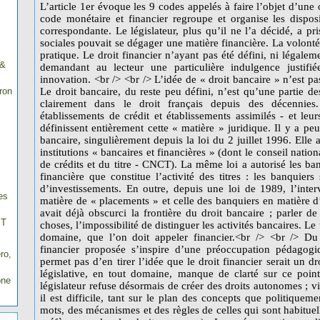
 &
ron
es
IT
ro,
one