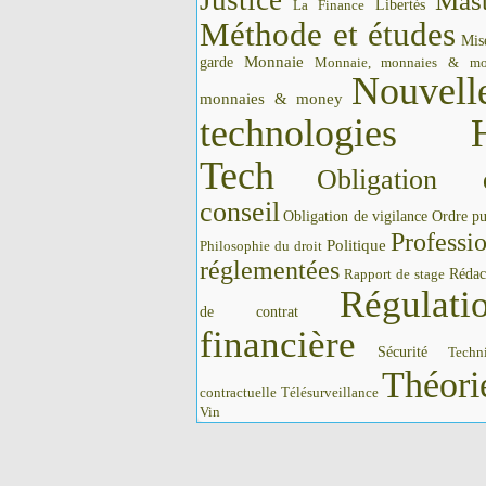
Justice
Mast
La Finance
Libertés
Méthode et études
Mis
Monnaie
garde
Monnaie, monnaies & m
Nouvell
monnaies & money
technologies 
Tech
Obligation 
conseil
Obligation de vigilance
Ordre pu
Professi
Politique
Philosophie du droit
réglementées
Rédac
Rapport de stage
Régulati
de contrat
financière
Sécurité
Techn
Théori
contractuelle
Télésurveillance
Vin