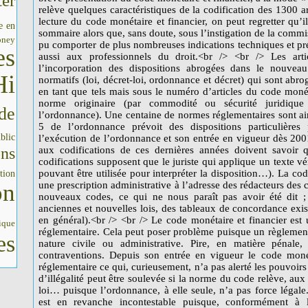
er
e en
oney
es
Hi
de
blic
ons
tion
on
ique
es