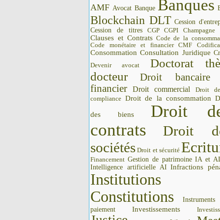
Banques
AMF
Avocat
Banque
Blockchain DLT
Cession d'entrep
Cession de titres
CGP CGPI
Champagne
Clauses et Contrats
Code de la consomma
Code monétaire et financier CMF
Codifica
Consommation
Consultation Juridique
Cr
Doctorat thè
Devenir avocat
docteur
Droit bancaire
financier
Droit commercial
Droit d
Droit de la consommation
D
compliance
Droit d
des biens
contrats
Droit d
Ecritu
sociétés
Droit et sécurité
Gestion de patrimoine
IA et A
Financement
Intelligence artificielle AI
Infractions pén
Institutions 
Constitutions
Instrument
Investissements
paiement
Investis