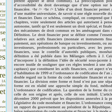
BCE
rise
CIF
tion
tion
édit
se
 et
e la
roit
es
es
re
IA
I
ales
et
s de
seurs