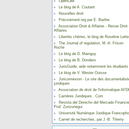
OpenLaw
Le blog de A. Coutant
Nouvelles droit
Précisément.org par E. Barthe
Association Droit & Affaires - Revue Droit
Affaires
Libertés chéries, le blog de Roseline Lette
The Journal of regulation, M.-A. Frison-
Roche
Le blog de D. Mainguy
Le blog de B. Dondero
JurisGuide, aide notamment les étudiants
Le blog de V. Wester Ouisse
Juriconnexion - Le site des documentalist
juridiques
Association de droit de l'informatique AFD
Carrières Juridiques . Com
Revista del Derecho del Mercado Financie
Prof. Zunzunegui
Université Numérique Juridique Francoph
Carnet de recherches, par J.-B. Thierry