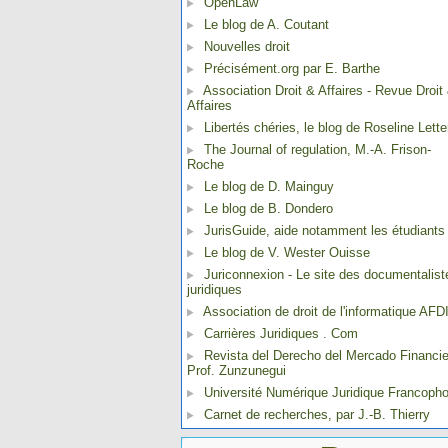
OpenLaw
Le blog de A. Coutant
Nouvelles droit
Précisément.org par E. Barthe
Association Droit & Affaires - Revue Droit
Affaires
Libertés chéries, le blog de Roseline Lette
The Journal of regulation, M.-A. Frison-
Roche
Le blog de D. Mainguy
Le blog de B. Dondero
JurisGuide, aide notamment les étudiants
Le blog de V. Wester Ouisse
Juriconnexion - Le site des documentalist
juridiques
Association de droit de l'informatique AFD
Carrières Juridiques . Com
Revista del Derecho del Mercado Financie
Prof. Zunzunegui
Université Numérique Juridique Francoph
Carnet de recherches, par J.-B. Thierry