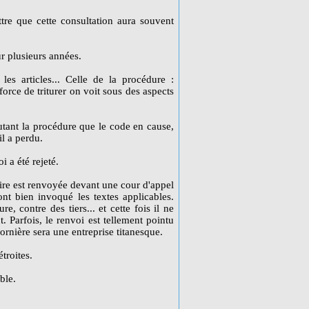
ttre que cette consultation aura souvent
ur plusieurs années.
es articles... Celle de la procédure :
force de triturer on voit sous des aspects
 autant la procédure que le code en cause,
il a perdu.
i a été rejeté.
ire est renvoyée devant une cour d'appel
ont bien invoqué les textes applicables.
re, contre des tiers... et cette fois il ne
ut. Parfois, le renvoi est tellement pointu
 ornière sera une entreprise titanesque.
troites.
ble.