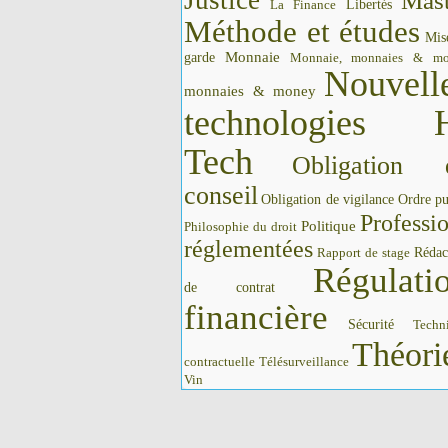
Justice
Mast
La Finance
Libertés
Méthode et études
Mis
Monnaie
garde
Monnaie, monnaies & m
Nouvell
monnaies & money
technologies 
Tech
Obligation 
conseil
Obligation de vigilance
Ordre pu
Professi
Politique
Philosophie du droit
réglementées
Rédac
Rapport de stage
Régulati
de contrat
financière
Sécurité
Techn
Théori
contractuelle
Télésurveillance
Vin