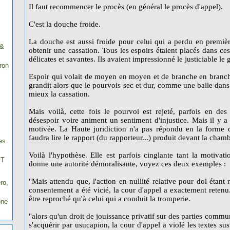
Il faut recommencer le procès (en général le procès d'appel).
C'est la douche froide.
La douche est aussi froide pour celui qui a perdu en premièr
 &
obtenir une cassation. Tous les espoirs étaient placés dans c
délicates et savantes. Ils avaient impressionné le justiciable le
ron
Espoir qui volait de moyen en moyen et de branche en branche 
grandit alors que le pourvois sec et dur, comme une balle dans 
mieux la cassation.
Mais voilà, cette fois le pourvoi est rejeté, parfois en des
désespoir voire animent un sentiment d'injustice. Mais il y a 
motivée. La Haute juridiction n'a pas répondu en la forme d
faudra lire le rapport (du rapporteur...) produit devant la chamb
es
Voilà l'hypothèse. Elle est parfois cinglante tant la motivati
IT
donne une autorité démoralisante, voyez ces deux exemples :
"Mais attendu que, l'action en nullité relative pour dol étant 
ro,
consentement a été vicié, la cour d'appel a exactement retenu..
être reproché qu'à celui qui a conduit la tromperie.
one
"alors qu'un droit de jouissance privatif sur des parties commun
s'acquérir par usucapion, la cour d'appel a violé les textes su