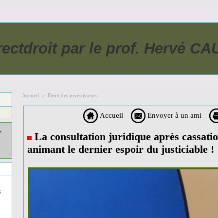
rectdroit par le prof. Hervé C
Accueil
>
Droit des investisseurs
Accueil
Envoyer à un ami
r
La consultation juridique après cassatio
animant le dernier espoir du justiciable !
s