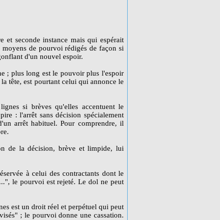
e et seconde instance mais qui espérait
es moyens de pourvoi rédigés de façon si
 gonflant d'un nouvel espoir.
; plus long est le pouvoir plus l'espoir
la tête, est pourtant celui qui annonce le
 lignes si brèves qu'elles accentuent le
pire : l'arrêt sans décision spécialement
'un arrêt habituel. Pour comprendre, il
re.
on de la décision, brève et limpide, lui
réservée à celui des contractants dont le
.", le pourvoi est rejeté. Le dol ne peut
es est un droit réel et perpétuel qui peut
svisés" ; le pourvoi donne une cassation.