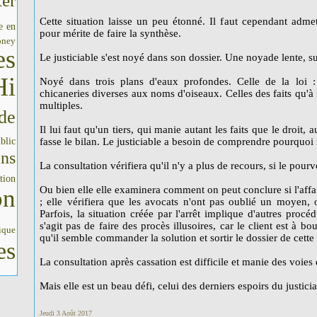
er
Cette situation laisse un peu étonné. Il faut cependant adme
e en
pour mérite de faire la synthèse.
oney
es
Le justiciable s'est noyé dans son dossier. Une noyade lente, s
Hi
Noyé dans trois plans d'eaux profondes. Celle de la loi : l
chicaneries diverses aux noms d'oiseaux. Celles des faits qu'à 
multiples.
de
Il lui faut qu'un tiers, qui manie autant les faits que le droit,
blic
fasse le bilan. Le justiciable a besoin de comprendre pourquoi 
ons
La consultation vérifiera qu'il n'y a plus de recours, si le pourvo
tion
Ou bien elle elle examinera comment on peut conclure si l'affa
on
; elle vérifiera que les avocats n'ont pas oublié un moyen, 
Parfois, la situation créée par l'arrêt implique d'autres procédu
s'agit pas de faire des procès illusoires, car le client est à bo
ique
qu'il semble commander la solution et sortir le dossier de cette
es
La consultation après cassation est difficile et manie des voies é
Mais elle est un beau défi, celui des derniers espoirs du justicia
Jeudi 3 Août 2017