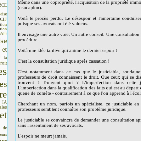
Même dans une copropriété, l'acquisition de la propriété immob
BCE
(usucapion).
rise
Voilà le procès perdu. Le désespoir et l'amertume conduisent
CIF
puisque ses avocats ont été vaincus.
tion
tion
édit
Il envisage une autre voie. Un autre conseil. Une consultation 
se
procédure.
 et
Voilà une idée tardive qui anime le dernier espoir !
e la
C'est la consultation juridique après cassation !
roit
es
C'est notamment dans ce cas que le justiciable, soudainem
professeurs de droit connaissent le droit. Que ceux qui se d
es
trouvent ! Trouvent quoi ? L'imperfection dans cette j
L'imperfection dans la qualification des faits qui est au départ 
re
queue de comète - contrairement à ce que l'on apprend à l'écol
IA
I
Cherchant un nom, parfois un spécialiste, ce justiciable en 
ales
professeurs semblent connaître son problème juridique.
et
Le justiciable se convaincra de demander une consultation ap
sans l'assentiment de ses avocats.
s de
seurs
L'espoir ne meurt jamais.