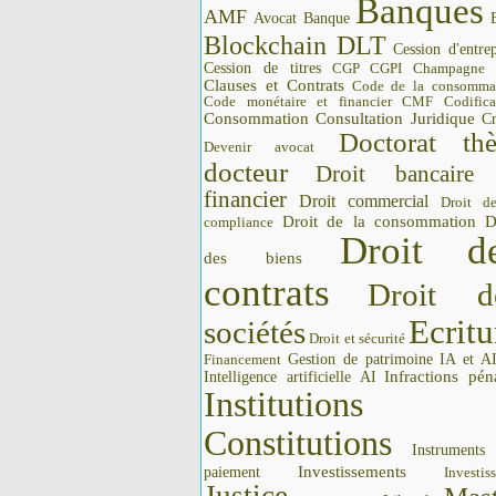
Banques
AMF
Avocat
Banque
Blockchain DLT
Cession d'entrep
Cession de titres
CGP CGPI
Champagne
Clauses et Contrats
Code de la consomma
Code monétaire et financier CMF
Codifica
Consommation
Consultation Juridique
Cr
Doctorat thè
Devenir avocat
docteur
Droit bancaire
financier
Droit commercial
Droit d
Droit de la consommation
D
compliance
Droit d
des biens
contrats
Droit d
Ecritu
sociétés
Droit et sécurité
Gestion de patrimoine
IA et A
Financement
Intelligence artificielle AI
Infractions pén
Institutions 
Constitutions
Instrument
Investissements
paiement
Investis