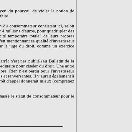
oyen du pourvoi, de violer la notion de
faire.
ion du consommateur consistent ici, selon
r 4 millions d'euros, pour quadrupler des
ité temporaire totale" de leurs propres
 "en mentionnant sa qualité d'investisseur
ar le juge du droit, comme un exercice
'arrêt n'est pas publié (au Bulletin de la
dinaire pour ciseler du droit. Une autre
ibre. Rien n'est perdu pour l'investisseur
s et renversantes. Il y aurait également à
arrêt d'appel donnerait mieux (comprenez
r chasse le statut de consommateur pour le
___________________________