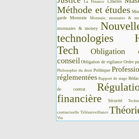
Justice
Mast
La Finance
Libertés
Méthode et études
Mis
Monnaie
garde
Monnaie, monnaies & m
Nouvell
monnaies & money
technologies 
Tech
Obligation 
conseil
Obligation de vigilance
Ordre pu
Professi
Politique
Philosophie du droit
réglementées
Rédac
Rapport de stage
Régulati
de contrat
financière
Sécurité
Techn
Théori
contractuelle
Télésurveillance
Vin