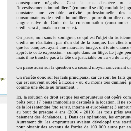
conséquence négative. C'est le cas d'espèce ou d
"investissements immobiliers" (comme il se dit) conduit le jug
constater une véritable activité professionnelle des 
consommateurs de crédits immobiliers - pourrait-on dire dans
langue naïve du Code de la consommation (consommer 
crédit sera à jamais un non-sens).
On passe, non sans le souligner, ce qui est l'objet du troisièm
crédits ne résultaient pas d'un dol de la banque. Les clients 
que les banques, ayant une mauvaise image, ont toute chance 
apprécie cette expression - compte dans un litige. Le juge peut
mais il ne tranche pas à la tête du justiciable ou au vu de la rép
On passe aussi sur la question du second moyen concernant u
On s'arrête donc sur les faits principaux, car ce sont les faits qui
ique
qui est souvent oublié à l'Ecole - ou du moins très diminué, p
comme une étoile au firmament...
Ici, la solution de droit est que les emprunteurs ont opéré co
prêts pour 17 biens immobiliers destinés à la location. Il ne
de la loi (entendue
lato sensu
, interne et européenne) 3 emprun
au bout de presque 4 ans (2006 - 2010), les trois prêts ava
paiement des échéances...). Dans ces opérations, les emprunte
Autrement dit, les emprunteurs avaient développé une stratég
pour obtenir des revenus de l'ordre de 100 000 euros par an,