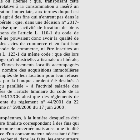
le ou libérale ; que, transposant cette
 relative à la consommation a inséré un
ication immédiate, aux termes duquel est
it à des fins qui n'entrent pas dans le
libérale ; que, dans une décision n° 2017-
isé que l'activité de location de biens
sens de l'article L. 110-1 du code de
é ne pouvaient donc avoir la qualité de
des actes de commerce et en font leur
 code de commerce, ni être inscrites au
cle L. 123-1 du même code ; que dès lors
e qu'industrielle, artisanale ou libérale,
d'investissements locatifs accompagnés
e nombre des acquisitions immobilières
mptés de leur location pour leur refuser
s par la banque auraient été destinés à
ou parallèle » à l'activité salariée des
ées de l'article liminaire du code de la
 93/13/CE ainsi que des règlements de
fonte du règlement n° 44/2001 du 22
ome n° 598/2008 du 17 juin 2008 ;
uropéennes, à la lumière desquelles doit
tère finaliste correspondant à des fins qui
personne concernée mais aussi une finalité
nce d'un consommateur nécessitant d'être
ercher si, dans les faits, les emprunteurs