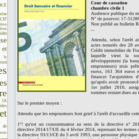
Cour de cassation
BCE
chambre civile 1
Audience publique du me
rise
N° de pourvoi: 17-3128
CIF
Non publié au bulletin R
tion
tion
...
édit
se
Attendu, selon l'arrêt 
actes notariés des 28 avr
 et
Crédit immobilier de Fr
laquelle vient la so
e la
développement (la banq
roit
emprunteurs) trois prê
es
euros, 163 364 euros e
financer l'acquisition 
es
qu'après avoir prononcé
1er juillet 2010, ass
re
sommes restant dues au ti
IA
I
Sur le premier moyen :
ales
et
Attendu que les emprunteurs font grief à l'arrêt d'accueillir ce
1°/ qu'est un consommateur au sens de la directive n° 20
s de
directive 2014/17/UE du 4 février 2014, reprenant les termes 
seurs
la directive 93/13/CE du 5 avril 1993, une personne physique q