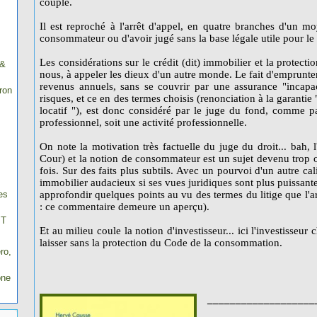
couple.
Il est reproché à l'arrêt d'appel, en quatre branches d'un m
consommateur ou d'avoir jugé sans la base légale utile pour le 
Les considérations sur le crédit (dit) immobilier et la protect
 &
nous, à appeler les dieux d'un autre monde. Le fait d'emprunte
revenus annuels, sans se couvrir par une assurance "incapac
ron
risques, et ce en des termes choisis (renonciation à la garantie
locatif "), est donc considéré par le juge du fond, comme p
professionnel, soit une activité professionnelle.
On note la motivation très factuelle du juge du droit... bah, l
Cour) et la notion de consommateur est un sujet devenu trop or
fois. Sur des faits plus subtils. Avec un pourvoi d'un autre cal
immobilier audacieux si ses vues juridiques sont plus puissante
es
approfondir quelques points au vu des termes du litige que l'
: ce commentaire demeure un aperçu).
IT
Et au milieu coule la notion d'investisseur... ici l'investisseu
laisser sans la protection du Code de la consommation.
ro,
one
___________________