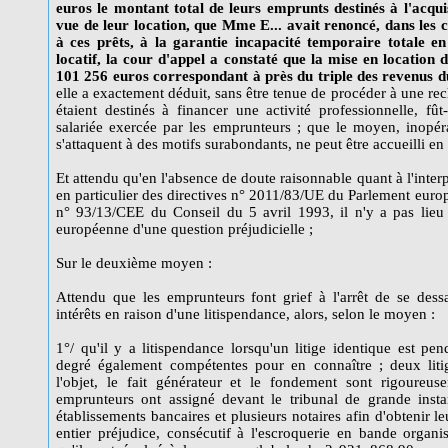
euros le montant total de leurs emprunts destinés à l'acqui
vue de leur location, que Mme E... avait renoncé, dans les c
à ces prêts, à la garantie incapacité temporaire totale en
locatif, la cour d'appel a constaté que la mise en location 
101 256 euros correspondant à près du triple des revenus d
elle a exactement déduit, sans être tenue de procéder à une rec
étaient destinés à financer une activité professionnelle, fût-
salariée exercée par les emprunteurs ; que le moyen, inopér
s'attaquent à des motifs surabondants, ne peut être accueilli en
Et attendu qu'en l'absence de doute raisonnable quant à l'inter
en particulier des directives n° 2011/83/UE du Parlement euro
n° 93/13/CEE du Conseil du 5 avril 1993, il n'y a pas lieu 
européenne d'une question préjudicielle ;
Sur le deuxième moyen :
Attendu que les emprunteurs font grief à l'arrêt de se de
intérêts en raison d'une litispendance, alors, selon le moyen :
1°/ qu'il y a litispendance lorsqu'un litige identique est p
degré également compétentes pour en connaître ; deux litige
l'objet, le fait générateur et le fondement sont rigoureu
emprunteurs ont assigné devant le tribunal de grande insta
établissements bancaires et plusieurs notaires afin d'obtenir l
entier préjudice, consécutif à l'escroquerie en bande organi