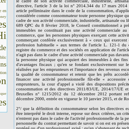
er
le cadre de son activité commerciale, industrielle, artisana
directive, l'article 3 de la loi n° 2014.344 du 17 mars 2014
article préliminaire dans le code de la consommation, d'appl
e en
considérée comme consommateur toute personne physique qui ag
oney
cadre de son activité commerciale, industrielle, artisanale ou 
es
689 QPC du 8 février 2018, le Conseil constitutionnel a préc
immeubles ne constituait pas une activité commerciale au 
Hi
commerce, que les personnes physiques exerçant cette activit
commerçant conférée exclusivement à « ceux qui exercent 
profession habituelle » aux termes de l'article L. 121-1 du
de
registre du commerce et des sociétés en application de l'arti
n'agit pas dans le cadre d'une activité commerciale pas davantag
blic
la personne physique qui acquiert des immeubles à des fins 
ons
d'avantages fiscaux ; qu'en se fondant exclusivement sur l
réalisées par les emprunteurs et l'importance des revenus esco
tion
la qualité de consommateur et retenir que les prêts accordé
on
financer une activité professionnelle fût-elle « accessoire 
emprunteurs, la cour d'appel a violé des dispositions précit
consommation et des directives 2011/83/UE, 2014/17/UE et
ique
Bruxelles n° 1215/2012 du 12 décembre 2012 portant re
décembre 2000, entrée en vigueur le 10 janvier 2015, et de R
es
2°/ que la définition du consommateur selon les directives e
être interprété le droit interne, repose sur deux critères, un cri
n'entrent pas dans le cadre de l'activité professionnelle de la 
personnelle du contrat permettant de savoir si on est en prése
protégé ou d'un professionnel avisé ; qu'en s'abstenant de rech