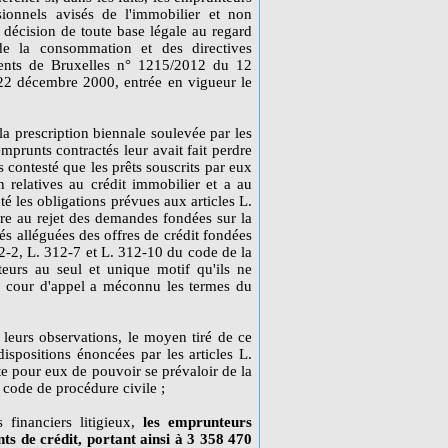
ionnels avisés de l'immobilier et non
décision de toute base légale au regard
 de la consommation et des directives
ents de Bruxelles n° 1215/2012 du 12
22 décembre 2000, entrée en vigueur le
la prescription biennale soulevée par les
prunts contractés leur avait fait perdre
 contesté que les prêts souscrits par eux
relatives au crédit immobilier et a au
é les obligations prévues aux articles L.
e au rejet des demandes fondées sur la
tés alléguées des offres de crédit fondées
12-2, L. 312-7 et L. 312-10 du code de la
urs au seul et unique motif qu'ils ne
a cour d'appel a méconnu les termes du
er leurs observations, le moyen tiré de ce
ispositions énoncées par les articles L.
e pour eux de pouvoir se prévaloir de la
 code de procédure civile ;
 financiers litigieux,
les emprunteurs
ts de crédit, portant ainsi à 3 358 470