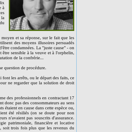
ix
e à
ces
 la
du
e moyen et sa réponse, sur le fait que les
utilisent des moyens illusoires persuadés
d'être condamnées. La "juste cause" - on
 être sensible à la veuve et à l'orphelin,
utation de la confrérie...
ne question de procédure.
 font les arrêts, ou le départ des faits, ce
our ne regarder que la solution de droit
mme des professionnels en contractant 17
 sont donc pas des consommateurs au sens
ts étaient en cause dans cette espèce ou,
ient été résiliés (on se doute pour non
urs n'avaient pas souscrits d'assurance.
ie patrimoniale, financière et locative
 soit trois fois plus que les revenus du