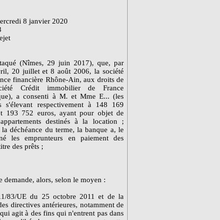
rcredi 8 janvier 2020
8
ejet
attaqué (Nîmes, 29 juin 2017), que, par
il, 20 juillet et 8 août 2006, la société
ance financière Rhône-Ain, aux droits de
ciété Crédit immobilier de France
ue), a consenti à M. et Mme E... (les
ts s'élevant respectivement à 148 169
t 193 752 euros, ayant pour objet de
d'appartements destinés à la location ;
 la déchéance du terme, la banque a, le
igné les emprunteurs en paiement des
tre des prêts ;
tte demande, alors, selon le moyen :
11/83/UE du 25 octobre 2011 et de la
des directives antérieures, notamment de
ui agit à des fins qui n'entrent pas dans