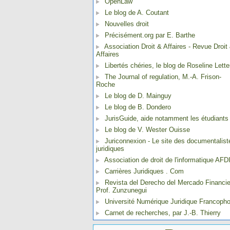
OpenLaw
Le blog de A. Coutant
Nouvelles droit
Précisément.org par E. Barthe
Association Droit & Affaires - Revue Droit
Affaires
Libertés chéries, le blog de Roseline Lette
The Journal of regulation, M.-A. Frison-
Roche
Le blog de D. Mainguy
Le blog de B. Dondero
JurisGuide, aide notamment les étudiants
Le blog de V. Wester Ouisse
Juriconnexion - Le site des documentalist
juridiques
Association de droit de l'informatique AFD
Carrières Juridiques . Com
Revista del Derecho del Mercado Financie
Prof. Zunzunegui
Université Numérique Juridique Francoph
Carnet de recherches, par J.-B. Thierry