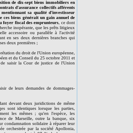
sition de dix-sept biens immobiliers en
ontrats d'assurance collectifs afférents
 mentionnant sa qualité d'investisseur
de ces biens générait un gain annuel de
u foyer fiscal des emprunteurs
, ce dont
herche inopérante, que les prêts litigieux
elle accessoire ou parallèle à l'activité
ant en ses deux dernières branches qui
 ses deux premières ;
prétation du droit de l'Union européenne,
péen et du Conseil du 25 octobre 2011 et
de saisir la Cour de justice de l'Union
ssaisir de leurs demandes de dommages-
endant devant deux juridictions de même
s sont identiques lorsque les parties,
sement les mêmes ; qu'en l'espèce, les
nce de Marseille, outre la banque, six
eur condamnation solidaire à réparer leur
sée orchestrée par la société Apollonia,