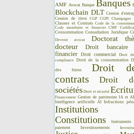
Banques
AMF
Avocat
Banque
Blockchain DLT
Cession d'entrep
Cession de titres
CGP CGPI
Champagne
Clauses et Contrats
Code de la consomma
Code monétaire et financier CMF
Codifica
Consommation
Consultation Juridique
Cr
Doctorat thè
Devenir avocat
docteur
Droit bancaire
financier
Droit commercial
Droit d
Droit de la consommation
D
compliance
Droit d
des biens
contrats
Droit d
Ecritu
sociétés
Droit et sécurité
Gestion de patrimoine
IA et A
Financement
Intelligence artificielle AI
Infractions pén
Institutions 
Constitutions
Instrument
Investissements
paiement
Investis