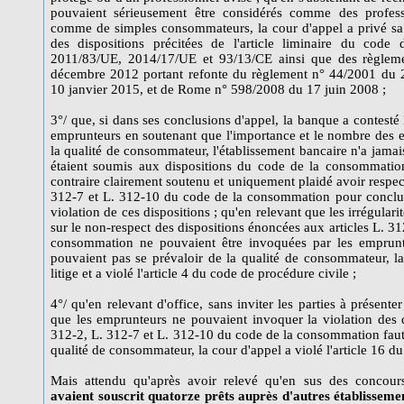
pouvaient sérieusement être considérés comme des profess
comme de simples consommateurs, la cour d'appel a privé sa 
des dispositions précitées de l'article liminaire du code
2011/83/UE, 2014/17/UE et 93/13/CE ainsi que des règlem
décembre 2012 portant refonte du règlement n° 44/2001 du 
10 janvier 2015, et de Rome n° 598/2008 du 17 juin 2008 ;
3°/ que, si dans ses conclusions d'appel, la banque a contesté 
emprunteurs en soutenant que l'importance et le nombre des em
la qualité de consommateur, l'établissement bancaire n'a jamais
étaient soumis aux dispositions du code de la consommation 
contraire clairement soutenu et uniquement plaidé avoir respect
312-7 et L. 312-10 du code de la consommation pour conclur
violation de ces dispositions ; qu'en relevant que les irrégulari
sur le non-respect des dispositions énoncées aux articles L. 3
consommation ne pouvaient être invoquées par les emprunte
pouvaient pas se prévaloir de la qualité de consommateur, l
litige et a violé l'article 4 du code de procédure civile ;
4°/ qu'en relevant d'office, sans inviter les parties à présent
que les emprunteurs ne pouvaient invoquer la violation des d
312-2, L. 312-7 et L. 312-10 du code de la consommation faut
qualité de consommateur, la cour d'appel a violé l'article 16 du
Mais attendu qu'après avoir relevé qu'en sus des concours
avaient souscrit quatorze prêts auprès d'autres établissemen