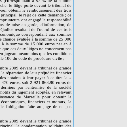
os (correspondant à 87 % de la somme
e, le litige porté devant le tribunal de
pour obtenir le remboursement des trois
e principal, le rejet de cette demande ; ce
 emprunteurs ont engagé la responsabilité
ns de mise en garde, d'information, de
éjudice résultant de l'octroi de ces trois
ce économique correspondant aux sommes
 de chance évaluée à la somme de 25 000
ué à la somme de 15 000 euros par an à
re que ces deux litiges ne concernent pas
'en jugeant néanmoins que les conditions
ticle 100 du code de procédure civile ;
cembre 2009 devant le tribunal de grande
 la réparation de leur préjudice financier
es notaires à leur payer à ce titre la «
470 euros, soit 2 921 868,90 euros de
derniers par l'entremise de la société
motifs du jugement adoptés, en relevant
instance de Marseille pour obtenir la
 économiques, financiers et moraux, la
de l'obligation faite au juge de ne pas
cembre 2009 devant le tribunal de grande
principal, la condamnation solidaire des