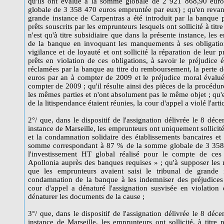
qu'ils ont évalué à la somme globale de 2 921 868,90 eur
globale de 3 358 470 euros empruntée par eux) ; qu'en revanch
grande instance de Carpentras a été introduit par la banque 
prêts souscrits par les emprunteurs lesquels ont sollicité à titr
n'est qu'à titre subsidiaire que dans la présente instance, les
de la banque en invoquant les manquements à ses obligatio
vigilance et de loyauté et ont sollicité la réparation de leur pr
prêts en violation de ces obligations, à savoir le préjudi
réclamées par la banque au titre du remboursement, la perte
euros par an à compter de 2009 et le préjudice moral éval
compter de 2009 ; qu'il résulte ainsi des pièces de la procédu
les mêmes parties et n'ont absolument pas le même objet ; qu
de la litispendance étaient réunies, la cour d'appel a violé l'ar
2°/ que, dans le dispositif de l'assignation délivrée le 8 dé
instance de Marseille, les emprunteurs ont uniquement sollicité
et la condamnation solidaire des établissements bancaires et d
somme correspondant à 87 % de la somme globale de 3 358 
l'investissement HT global réalisé pour le compte de ces 
Apollonia auprès des banques requises » ; qu'à supposer les 
que les emprunteurs avaient saisi le tribunal de grande 
condamnation de la banque à les indemniser des préjudices
cour d'appel a dénaturé l'assignation susvisée en violation 
dénaturer les documents de la cause ;
3°/ que, dans le dispositif de l'assignation délivrée le 8 dé
instance de Marseille, les emprunteurs ont sollicité, à titre 