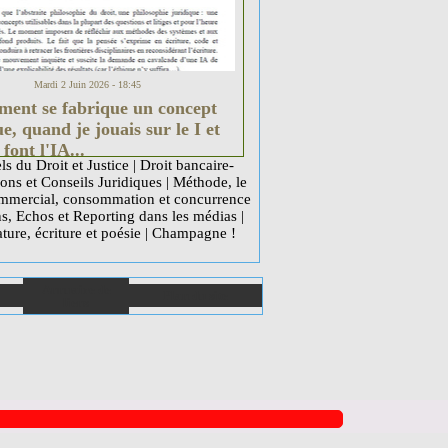
Mardi 2 Juin 2026 - 18:45
nt se fabrique un concept
e, quand je jouais sur le I et
 font l'IA...
ls du Droit et Justice
|
Droit bancaire-
ons et Conseils Juridiques
|
Méthode, le
mercial, consommation et concurrence
ns, Echos et Reporting dans les médias
|
ature, écriture et poésie
|
Champagne !
Annuaire de
Plan du site
liens