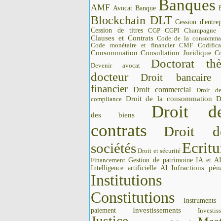
Banques
AMF
Avocat
Banque
Blockchain DLT
Cession d'entrep
Cession de titres
CGP CGPI
Champagne
Clauses et Contrats
Code de la consomma
Code monétaire et financier CMF
Codifica
Consommation
Consultation Juridique
Cr
Doctorat thè
Devenir avocat
docteur
Droit bancaire
financier
Droit commercial
Droit d
Droit de la consommation
D
compliance
Droit d
des biens
contrats
Droit d
Ecritu
sociétés
Droit et sécurité
Gestion de patrimoine
IA et A
Financement
Intelligence artificielle AI
Infractions pén
Institutions 
Constitutions
Instrument
Investissements
paiement
Investis