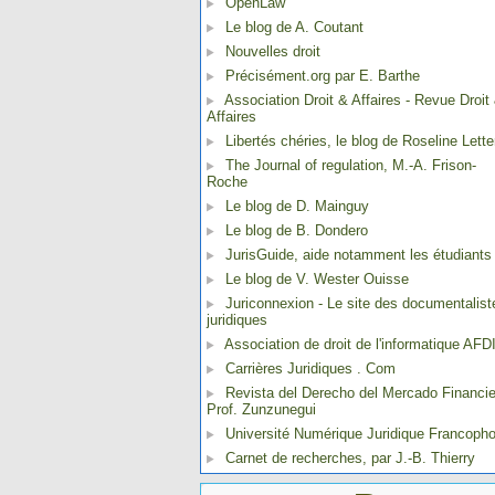
OpenLaw
Le blog de A. Coutant
Nouvelles droit
Précisément.org par E. Barthe
Association Droit & Affaires - Revue Droit
Affaires
Libertés chéries, le blog de Roseline Lette
The Journal of regulation, M.-A. Frison-
Roche
Le blog de D. Mainguy
Le blog de B. Dondero
JurisGuide, aide notamment les étudiants
Le blog de V. Wester Ouisse
Juriconnexion - Le site des documentalist
juridiques
Association de droit de l'informatique AFD
Carrières Juridiques . Com
Revista del Derecho del Mercado Financie
Prof. Zunzunegui
Université Numérique Juridique Francoph
Carnet de recherches, par J.-B. Thierry