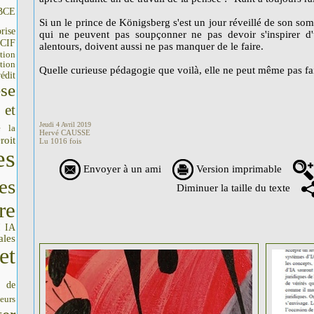
BCE
Si un le prince de Königsberg s'est un jour réveillé de son so
rise
qui ne peuvent pas soupçonner ne pas devoir s'inspirer d'
CIF
alentours, doivent aussi ne pas manquer de le faire.
tion
tion
Quelle curieuse pédagogie que voilà, elle ne peut même pas fai
édit
se
 et
Jeudi 4 Avril 2019
e la
Hervé CAUSSE
roit
Lu 1016 fois
es
Envoyer à un ami
Version imprimable
es
Diminuer la taille du texte
re
IA
I
ales
et
s de
seurs