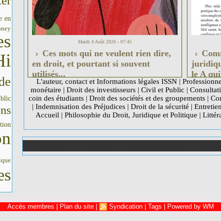
er
e en
oney
es
Mardi 4 Août 2026 - 07:45
Ces mots qui ne veulent rien dire,
Comme
Hi
en droit, et pourtant si souvent
juridiqu
utilisés...
le A qui
de
L'auteur, contact et Informations légales ISSN
|
Professionne
monétaire
|
Droit des investisseurs
|
Civil et Public
|
Consultati
coin des étudiants
|
Droit des sociétés et des groupements
|
Com
blic
|
Indemnisation des Préjudices
|
Droit de la sécurité
|
Entretie
ons
Accueil
|
Philosophie du Droit, Juridique et Politique
|
Littér
tion
on
Accueil
Galerie
Téléchargements
Liens
ique
es
Accès membres
|
Plan du site
|
Syndication
|
Tags
|
Powered by WM