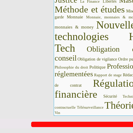
Justice
Mast
La Finance
Libertés
Méthode et études
Mis
Monnaie
garde
Monnaie, monnaies & m
Nouvell
monnaies & money
technologies 
Tech
Obligation 
conseil
Obligation de vigilance
Ordre pu
Professi
Politique
Philosophie du droit
réglementées
Rédac
Rapport de stage
Régulati
de contrat
financière
Sécurité
Techn
Théori
contractuelle
Télésurveillance
Vin