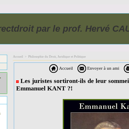
rectdroit par le prof. Hervé C
Accueil
>
Philosophie du Droit, Juridique et Politique
Accueil
Envoyer à un ami
r
Les juristes sortiront-ils de leur som
Emmanuel KANT ?!
s