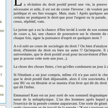
L
a récitation du droit positif prend une vie, la preuve 
nécessaire et utile, il est sot de croire l'inverse : de vouloi
juridique et ses fins rouages. Mais, mais ! Après quelques an
certains ne pratiquent le droit que pour l'argent ou la parade, c'
creux, répétitif, vain.
 &
Le juriste qui a eu la chance d'être invité à sortir de son so
ron
de cours a, lui, une chance de poursuivre sur le chemin du dr
chaque fois, signe la puissance d'esprit en quelques mots ?
A-t-il subi un cours de sociologie du droit ? Ou bien d'analys
droit, d'histoire du droit ou bien un autre !? Qu'importe. 
universitaire, que le droit positif avait pour inconvénient d'être f
que je pousse cette note une jour...).
es
La chose des choses finies, c'est qu'elles conduisent un jour à 
Si l'étudiant a un jour compris, même s'il n'a pas suivi le ch
IT
que le droit positif était dépassable, alors il s'en souviendra
une BU ou en librairie et se munira d'un livre qui dit du droit in
ro,
qui dit l'infini.
one
Emmanuel Kant est un jour sorti de son sommeil dogmatique en
tueur de la métaphysique. L'un des hommes après lequel p
l'exercice de la pensée comme auparavant. Une sorte de géant d
après cinquante an de travail de la pensée : "Kant a toujours ra