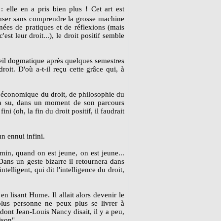
: elle en a pris bien plus ! Cet art est
r penser sans comprendre la grosse machine
nées de pratiques et de réflexions (mais
est leur droit...), le droit positif semble
mmeil dogmatique après quelques semestres
oit. D'où a-t-il reçu cette grâce qui, à
e économique du droit, de philosophie du
Il a su, dans un moment de son parcours
ini (oh, la fin du droit positif, il faudrait
un ennui infini.
emin, quand on est jeune, on est jeune...
. Dans un geste bizarre il retournera dans
telligent, qui dit l'intelligence du droit,
 lisant Hume. Il allait alors devenir le
lus personne ne peux plus se livrer à
ont Jean-Louis Nancy disait, il y a peu,
ison".