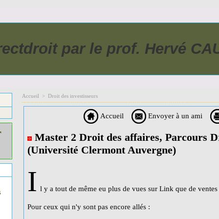
rectdroit par le prof. Hervé C
Accueil
>
Droit des investisseurs
Accueil
Envoyer à un ami
r
Master 2 Droit des affaires, Parcours Dr
(Université Clermont Auvergne)
I
l y a tout de même eu plus de vues sur Link que de ventes d
s
Pour ceux qui n'y sont pas encore allés :