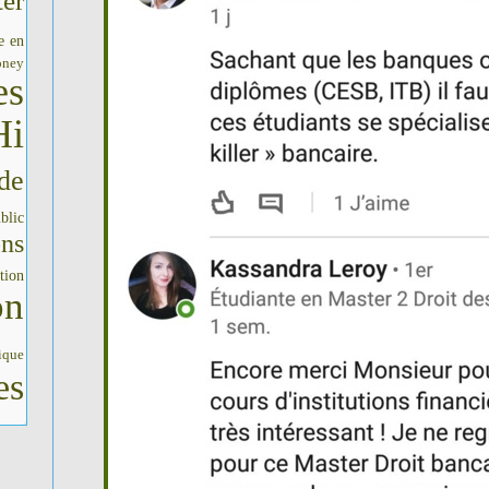
er
e en
oney
es
Hi
de
blic
ons
tion
on
ique
es