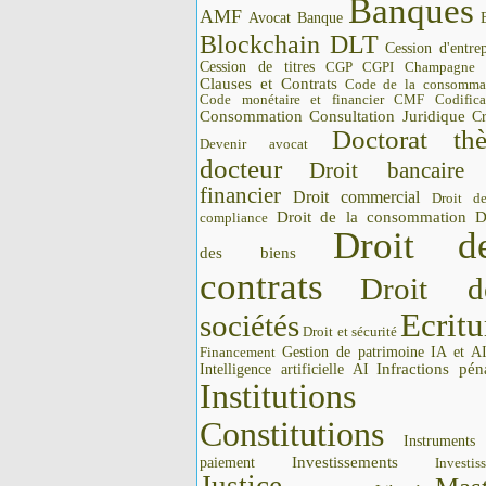
Banques
AMF
Avocat
Banque
Blockchain DLT
Cession d'entrep
Cession de titres
CGP CGPI
Champagne
Clauses et Contrats
Code de la consomma
Code monétaire et financier CMF
Codifica
Consommation
Consultation Juridique
Cr
Doctorat thè
Devenir avocat
docteur
Droit bancaire
financier
Droit commercial
Droit d
Droit de la consommation
D
compliance
Droit d
des biens
contrats
Droit d
Ecritu
sociétés
Droit et sécurité
Gestion de patrimoine
IA et A
Financement
Intelligence artificielle AI
Infractions pén
Institutions 
Constitutions
Instrument
Investissements
paiement
Investis