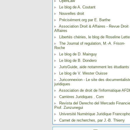
OpenLaw
Le blog de A. Coutant
Nouvelles droit
Précisément.org par E. Barthe
Association Droit & Affaires - Revue Droit
Affaires
Libertés chéries, le blog de Roseline Lette
The Journal of regulation, M.-A. Frison-
Roche
Le blog de D. Mainguy
Le blog de B. Dondero
JurisGuide, aide notamment les étudiants
Le blog de V. Wester Ouisse
Juriconnexion - Le site des documentalist
juridiques
Association de droit de l'informatique AFD
Carrières Juridiques . Com
Revista del Derecho del Mercado Financie
Prof. Zunzunegui
Université Numérique Juridique Francoph
Carnet de recherches, par J.-B. Thierry