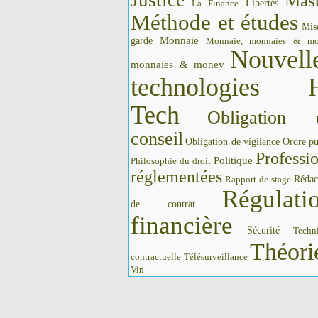
Justice
Mast
La Finance
Libertés
Méthode et études
Mis
Monnaie
garde
Monnaie, monnaies & m
Nouvell
monnaies & money
technologies 
Tech
Obligation 
conseil
Obligation de vigilance
Ordre pu
Professi
Politique
Philosophie du droit
réglementées
Rédac
Rapport de stage
Régulati
de contrat
financière
Sécurité
Techn
Théori
contractuelle
Télésurveillance
Vin