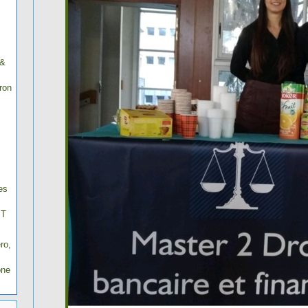
 &
ron
es
IT
ro,
one