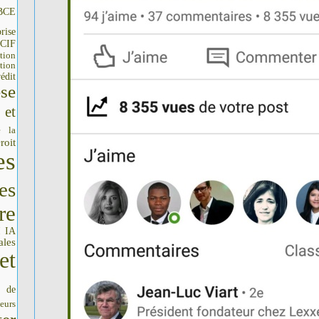
BCE
rise
CIF
tion
tion
édit
se
 et
e la
roit
es
es
re
IA
I
ales
et
s de
seurs