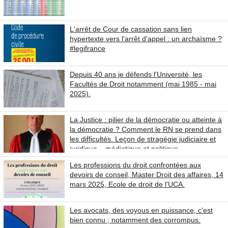
L'arrêt de Cour de cassation sans lien
hypertexte vers l'arrêt d'appel : un archaïsme ?
#legifrance
Depuis 40 ans je défends l'Université, les
Facultés de Droit notamment (mai 1985 - mai
2025).
La Justice : pilier de la démocratie ou atteinte à
la démocratie ? Comment le RN se prend dans
les difficultés. Leçon de stragégie judiciaire et
juridique... médiatique et politique.
Les professions du droit confrontées aux
devoirs de conseil, Master Droit des affaires, 14
mars 2025, Ecole de droit de l'UCA.
Les avocats, des voyous en puissance, c'est
bien connu ; notamment des corrompus.