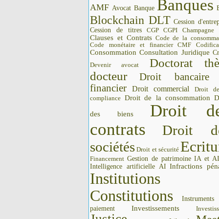
Banques
AMF
Avocat
Banque
Blockchain DLT
Cession d'entrep
Cession de titres
CGP CGPI
Champagne
Clauses et Contrats
Code de la consomma
Code monétaire et financier CMF
Codifica
Consommation
Consultation Juridique
Cr
Doctorat thè
Devenir avocat
docteur
Droit bancaire
financier
Droit commercial
Droit d
Droit de la consommation
D
compliance
Droit d
des biens
contrats
Droit d
Ecritu
sociétés
Droit et sécurité
Gestion de patrimoine
IA et A
Financement
Intelligence artificielle AI
Infractions pén
Institutions 
Constitutions
Instrument
Investissements
paiement
Investis