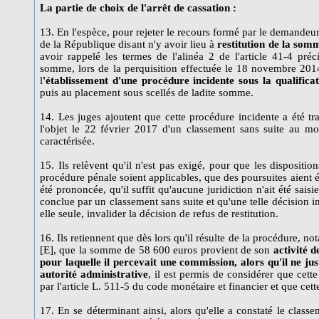
La partie de choix de l'arrêt de cassation :
13. En l'espèce, pour rejeter le recours formé par le demandeur
de la République disant n'y avoir lieu à
restitution de la som
avoir rappelé les termes de l'alinéa 2 de l'article 41-4 pré
somme, lors de la perquisition effectuée le 18 novembre 201
l
'établissement d'une procédure incidente sous la qualificat
puis au placement sous scellés de ladite somme.
14. Les juges ajoutent que cette procédure incidente a été tr
l'objet le 22 février 2017 d'un classement sans suite au mot
caractérisée.
15. Ils relèvent qu'il n'est pas exigé, pour que les dispositio
procédure pénale soient applicables, que des poursuites aient
été prononcée, qu'il suffit qu'aucune juridiction n'ait été saisie
conclue par un classement sans suite et qu'une telle décision i
elle seule, invalider la décision de refus de restitution.
16. Ils retiennent que dès lors qu'il résulte de la procédure, 
[E], que la somme de 58 600 euros provient de son
activité d
pour laquelle il percevait une commission, alors qu'il ne ju
autorité administrative
, il est permis de considérer que cette
par l'article L. 511-5 du code monétaire et financier et que cet
17. En se déterminant ainsi, alors qu'elle a constaté le class