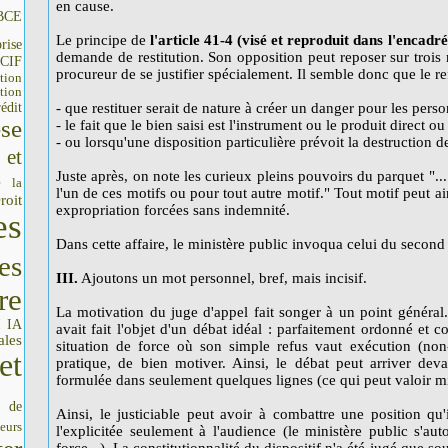
en cause.
BCE
Le principe de
l'article 41-4 (visé et reproduit dans l'encadré
rise
demande de restitution. Son opposition peut reposer sur trois
CIF
procureur de se justifier spécialement. Il semble donc que le ref
tion
tion
édit
- que restituer serait de nature à créer un danger pour les pers
se
- le fait que le bien saisi est l'instrument ou le produit direct ou 
- ou lorsqu'une disposition particulière prévoit la destruction d
 et
Juste après, on note les curieux pleins pouvoirs du parquet "...
e la
l'un de ces motifs ou pour tout autre motif." Tout motif peut ai
roit
expropriation forcées sans indemnité.
es
Dans cette affaire, le ministère public invoqua celui du second t
es
III.
Ajoutons un mot personnel, bref, mais incisif.
re
La motivation du juge d'appel fait songer à un point général
IA
I
avait fait l'objet d'un débat idéal : parfaitement ordonné et c
ales
situation de force où son simple refus vaut exécution (non-r
et
pratique, de bien motiver. Ainsi, le débat peut arriver dev
formulée dans seulement quelques lignes (ce qui peut valoir 
s de
Ainsi, le justiciable peut avoir à combattre une position qu
seurs
l'explicitée seulement à l'audience (le ministère public s'auto