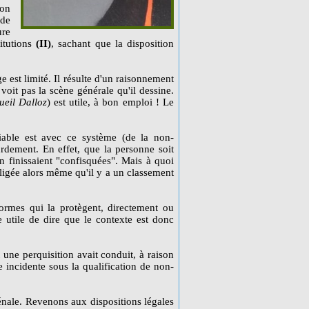
son
 de
ure
itutions
(II)
, sachant que la disposition
 est limité. Il résulte d'un raisonnement
it pas la scène générale qu'il dessine.
ueil Dalloz
) est utile, à bon emploi ! Le
able est avec ce système (de la non-
ourdement. En effet, que la personne soit
n finissaient "confisquées". Mais à quoi
fligée alors même qu'il y a un classement
 normes qui la protègent, directement ou
ne utile de dire que le contexte est donc
t une perquisition avait conduit, à raison
 incidente sous la qualification de non-
énale. Revenons aux dispositions légales