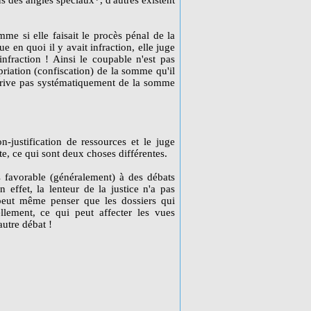
ous des angles spéciaux*, d'autres existent
omme si elle faisait le procès pénal de la
e en quoi il y avait infraction, elle juge
nfraction ! Ainsi le coupable n'est pas
priation (confiscation) de la somme qu'il
e prive pas systématiquement de la somme
n-justification de ressources et le juge
te, ce qui sont deux choses différentes.
 favorable (généralement) à des débats
 effet, la lenteur de la justice n'a pas
 peut même penser que les dossiers qui
ellement, ce qui peut affecter les vues
autre débat !