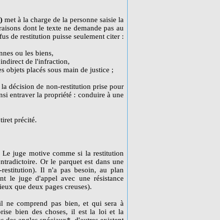
)
met à la charge de la personne saisie la
 raisons dont le texte ne demande pas au
us de restitution puisse seulement citer :
onnes ou les biens,
indirect de l'infraction,
es objets placés sous main de justice ;
 la décision de non-restitution prise pour
nsi entraver la propriété : conduire à une
iret précité.
. Le juge motive comme si la restitution
ontradictoire. Or le parquet est dans une
estitution). Il n'a pas besoin, au plan
ant le juge d'appel avec une résistance
mieux que deux pages creuses).
'il ne comprend pas bien, et qui sera à
rise bien des choses, il est la loi et la