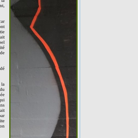
 la
nt,
car
ont
tie
ait
pel
ité
 de
ndé
 la
ndu
cée
qui
ans
ait
par
ite
'on