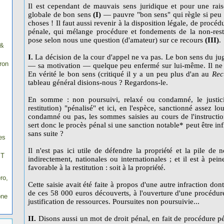
Il est cependant de mauvais sens juridique et pour une rai
globale de bon sens
(I)
― pauvre "bon sens" qui règle si peu
choses ! Il faut aussi revenir à la disposition légale, de procéd
pénale, qui mélange procédure et fondements de la non-rest
pose selon nous une question (d'amateur) sur ce recours
(III)
.
 &
I.
La décision de la cour d'appel ne va pas. Le bon sens du juge
ron
― sa motivation ― quelque peu enfermé sur lui-même. Il ne vo
En vérité le bon sens (critiqué il y a un peu plus d'an au
Rec
tableau général disions-nous ? Regardons-le.
En somme : non poursuivi, relaxé ou condamné, le justici
restitution) "pénalisé" et ici, en l'espèce, sanctionné assez l
condamné ou pas, les sommes saisies au cours de l'instructio
sert donc le procès pénal si une sanction notable* peut être in
sans suite ?
es
Il n'est pas ici utile de défendre la propriété et la pile de
IT
indirectement, nationales ou internationales ; et il est à pei
favorable à la restitution : soit à la propriété.
ro,
Cette saisie avait été faite à propos d'une autre infraction don
de ces 58 000 euros découverts, à l'ouverture d'une procédure
one
justification de ressources. Poursuites non poursuivie...
II.
Disons aussi un mot de droit pénal, en fait de procédure p