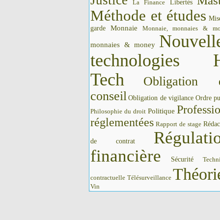
Justice
Mast
La Finance
Libertés
Méthode et études
Mis
Monnaie
garde
Monnaie, monnaies & m
Nouvell
monnaies & money
technologies 
Tech
Obligation 
conseil
Obligation de vigilance
Ordre pu
Professi
Politique
Philosophie du droit
réglementées
Rédac
Rapport de stage
Régulati
de contrat
financière
Sécurité
Techn
Théori
contractuelle
Télésurveillance
Vin