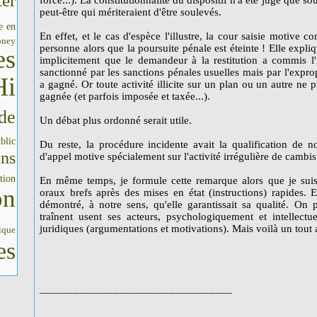
er
force...). La constitutionnalité du dispositif n'a été jugé que s
peut-être qui mériteraient d'être soulevés.
e en
En effet, et le cas d'espèce l'illustre, la cour saisie motive c
oney
personne alors que la poursuite pénale est éteinte ! Elle expliqu
es
implicitement que le demandeur à la restitution a commis l'i
sanctionné par les sanctions pénales usuelles mais par l'expro
Hi
a gagné. Or toute activité illicite sur un plan ou un autre n
gagnée (et parfois imposée et taxée...).
de
Un débat plus ordonné serait utile.
blic
Du reste, la procédure incidente avait la qualification de no
ons
d'appel motive spécialement sur l'activité irrégulière de cambis
tion
En même temps, je formule cette remarque alors que je suis
on
oraux brefs après des mises en état (instructions) rapides. En
démontré, à notre sens, qu'elle garantissait sa qualité. On
traînent usent ses acteurs, psychologiquement et intellectu
juridiques (argumentations et motivations). Mais voilà un tout 
ique
es
__________________________________