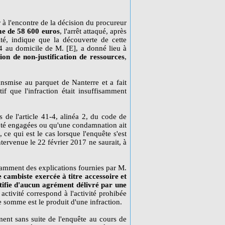
 à l'encontre de la décision du procureur
me de 58 600 euros
, l'arrêt attaqué, après
cité, indique que la découverte de cette
4 au domicile de M. [E], a donné lieu à
ion de non-justification de ressources
,
ansmise au parquet de Nanterre et a fait
if que l'infraction était insuffisamment
ns de l'article 41-4, alinéa 2, du code de
 été engagées ou qu'une condamnation ait
, ce qui est le cas lorsque l'enquête s'est
ntervenue le 22 février 2017 ne saurait, à
notamment des explications fournies par M.
e cambiste exercée à titre accessoire et
stifie d'aucun agrément délivré par une
 activité correspond à l'activité prohibée
te somme est le produit d'une infraction.
ement sans suite de l'enquête au cours de