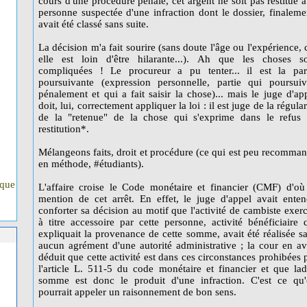
cours d'une procédure pénale, cet argent ne soit pas restitué à
personne suspectée d'une infraction dont le dossier, finaleme
avait été classé sans suite.
La décision m'a fait sourire (sans doute l'âge ou l'expérience, 
elle est loin d'être hilarante...). Ah que les choses s
compliquées ! Le procureur a pu tenter... il est la par
poursuivante (expression personnelle, partie qui poursuiv
pénalement et qui a fait saisir la chose)... mais le juge d'ap
doit, lui, correctement appliquer la loi : il est juge de la régular
de la "retenue" de la chose qui s'exprime dans le refus
restitution*.
Mélangeons faits, droit et procédure (ce qui est peu recomma
en méthode, #étudiants).
ique
L'affaire croise le Code monétaire et financier (CMF) d'où
mention de cet arrêt. En effet, le juge d'appel avait ente
conforter sa décision au motif que l'activité de cambiste exer
à titre accessoire par cette personne, activité bénéficiaire 
expliquait la provenance de cette somme, avait été réalisée s
aucun agrément d'une autorité administrative ; la cour en av
déduit que cette activité est dans ces circonstances prohibées 
l'article L. 511-5 du code monétaire et financier et que lad
somme est donc le produit d'une infraction. C'est ce qu
pourrait appeler un raisonnement de bon sens.