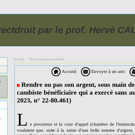
rectdroit par le prof. Hervé C
Accueil
>
Droit bancaire-monétaire
Accueil
Envoyer à un ami
r
Rendre ou pas son argent, sous main de 
cambiste bénéficiaire qui a exercé sans au
2023, n° 22-80.461)
L
s
e procureur et la cour d'appel (chambre de l'instructi
voulaient que, suite à la saisie d'une belle somme d'argent,