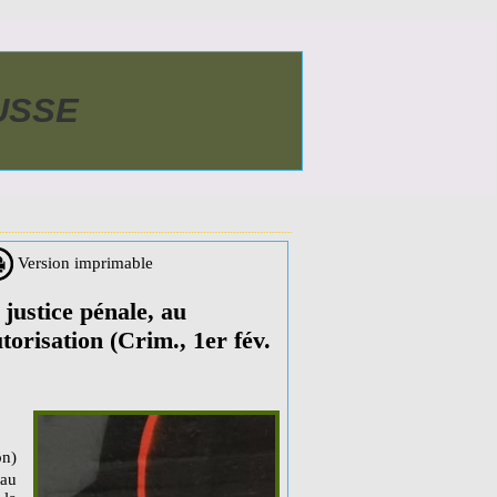
AUSSE
Version imprimable
justice pénale, au
torisation (Crim., 1er fév.
on)
 au