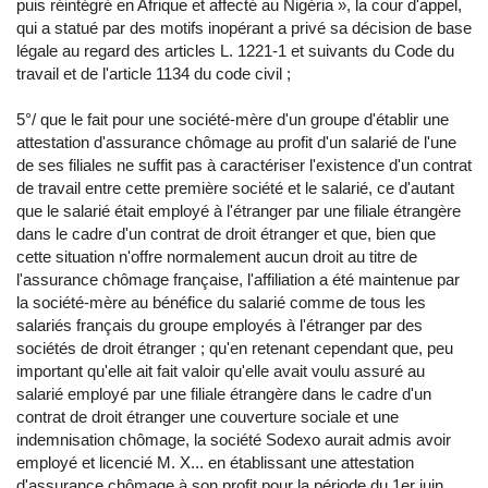
puis réintégré en Afrique et affecté au Nigéria », la cour d'appel,
qui a statué par des motifs inopérant a privé sa décision de base
légale au regard des articles L. 1221-1 et suivants du Code du
travail et de l'article 1134 du code civil ;
5°/ que le fait pour une société-mère d'un groupe d'établir une
attestation d'assurance chômage au profit d'un salarié de l'une
de ses filiales ne suffit pas à caractériser l'existence d'un contrat
de travail entre cette première société et le salarié, ce d'autant
que le salarié était employé à l'étranger par une filiale étrangère
dans le cadre d'un contrat de droit étranger et que, bien que
cette situation n'offre normalement aucun droit au titre de
l'assurance chômage française, l'affiliation a été maintenue par
la société-mère au bénéfice du salarié comme de tous les
salariés français du groupe employés à l'étranger par des
sociétés de droit étranger ; qu'en retenant cependant que, peu
important qu'elle ait fait valoir qu'elle avait voulu assuré au
salarié employé par une filiale étrangère dans le cadre d'un
contrat de droit étranger une couverture sociale et une
indemnisation chômage, la société Sodexo aurait admis avoir
employé et licencié M. X... en établissant une attestation
d'assurance chômage à son profit pour la période du 1er juin