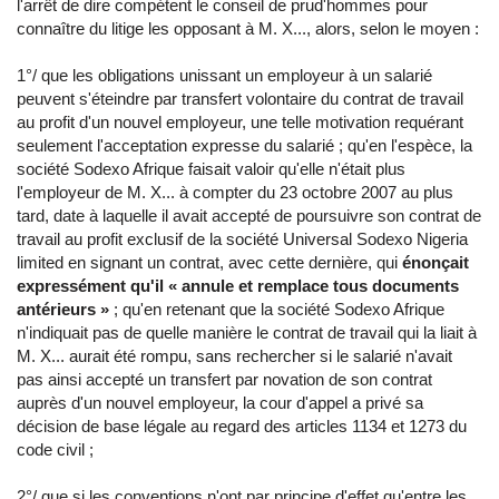
l'arrêt de dire compétent le conseil de prud'hommes pour
connaître du litige les opposant à M. X..., alors, selon le moyen :
1°/ que les obligations unissant un employeur à un salarié
peuvent s'éteindre par transfert volontaire du contrat de travail
au profit d'un nouvel employeur, une telle motivation requérant
seulement l'acceptation expresse du salarié ; qu'en l'espèce, la
société Sodexo Afrique faisait valoir qu'elle n'était plus
l'employeur de M. X... à compter du 23 octobre 2007 au plus
tard, date à laquelle il avait accepté de poursuivre son contrat de
travail au profit exclusif de la société Universal Sodexo Nigeria
limited en signant un contrat, avec cette dernière, qui
énonçait
expressément qu'il « annule et remplace tous documents
antérieurs »
; qu'en retenant que la société Sodexo Afrique
n'indiquait pas de quelle manière le contrat de travail qui la liait à
M. X... aurait été rompu, sans rechercher si le salarié n'avait
pas ainsi accepté un transfert par novation de son contrat
auprès d'un nouvel employeur, la cour d'appel a privé sa
décision de base légale au regard des articles 1134 et 1273 du
code civil ;
2°/ que si les conventions n'ont par principe d'effet qu'entre les