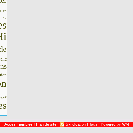
er
e en
oney
es
Hi
de
blic
ons
tion
on
ique
es
Accès membres
|
Plan du site
|
Syndication
|
Tags
|
Powered by WM