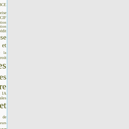
BCE
rise
CIF
tion
tion
édit
se
 et
e la
roit
es
es
re
IA
I
ales
et
s de
seurs