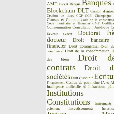
Banques
AMF
Avocat
Banque
Blockchain DLT
Cession d'entrep
Cession de titres
CGP CGPI
Champagne
Clauses et Contrats
Code de la consomma
Code monétaire et financier CMF
Codifica
Consommation
Consultation Juridique
Cr
Doctorat thè
Devenir avocat
docteur
Droit bancaire
financier
Droit commercial
Droit d
Droit de la consommation
D
compliance
Droit d
des biens
contrats
Droit d
Ecritu
sociétés
Droit et sécurité
Gestion de patrimoine
IA et A
Financement
Intelligence artificielle AI
Infractions pén
Institutions 
Constitutions
Instrument
Investissements
paiement
Investis