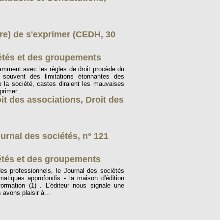
ire) de s'exprimer (CEDH, 30
iétés et des groupements
amment avec les règles de droit procède du
ès souvent des limitations étonnantes des
e la société, castes diraient les mauvaises
rimer...
it des associations
,
Droit des
ournal des sociétés, n° 121
étés et des groupements
es professionnels, le Journal des sociétés
matiques approfondis - la maison d'édition
rmation (1) . L'éditeur nous signale une
 avons plaisir à...