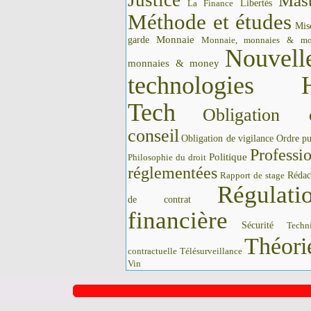
Justice
Mast
La Finance
Libertés
Méthode et études
Mis
Monnaie
garde
Monnaie, monnaies & m
Nouvell
monnaies & money
technologies 
Tech
Obligation 
conseil
Obligation de vigilance
Ordre pu
Professi
Politique
Philosophie du droit
réglementées
Rédac
Rapport de stage
Régulati
de contrat
financière
Sécurité
Techn
Théori
contractuelle
Télésurveillance
Vin