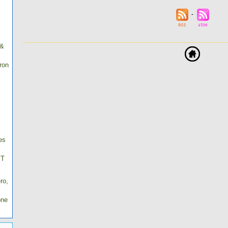
 &
ron
es
IT
ro,
one