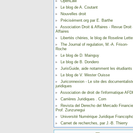
OpenLaw
Le blog de A. Coutant
Nouvelles droit
Précisément.org par E. Barthe
Association Droit & Affaires - Revue Droit
Affaires
Libertés chéries, le blog de Roseline Lette
The Journal of regulation, M.-A. Frison-
Roche
Le blog de D. Mainguy
Le blog de B. Dondero
JurisGuide, aide notamment les étudiants
Le blog de V. Wester Ouisse
Juriconnexion - Le site des documentalist
juridiques
Association de droit de l'informatique AFD
Carrières Juridiques . Com
Revista del Derecho del Mercado Financie
Prof. Zunzunegui
Université Numérique Juridique Francoph
Carnet de recherches, par J.-B. Thierry