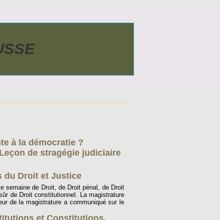
AUSSE
nte à la démocratie ?
Leçon de stragégie judiciaire
 du Droit et Justice
e semaine de Droit, de Droit pénal, de Droit
 sûr de Droit constitutionnel. La magistrature
ieur de la magistrature a communiqué sur le
titutions et Constitutions
,