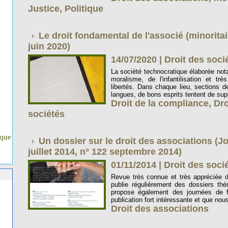
Justice
,
Politique
Le droit fondamental de l'associé (minorita
juin 2020)
14/07/2020
|
Droit des soc
La société technocratique élaborée not
moralisme, de l'infantilisation et tr
libertés. Dans chaque lieu, sections d
langues, de bons esprits tentent de supp
Droit de la compliance
,
Dro
sociétés
ique
Un dossier sur le droit des associations (J
juillet 2014, n° 122 septembre 2014)
01/11/2014
|
Droit des soci
Revue très connue et très appréciée d
publie régulièrement des dossiers thé
propose également des journées de fo
publication fort intéressante et que nous
Droit des associations