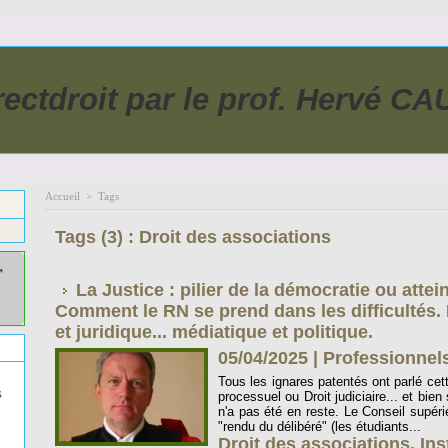
rectdroit par le prof. Hervé C
Accueil
>
Tags
Tags (3) : Droit des associations
r
La Justice : pilier de la démocratie ou attei
Comment le RN se prend dans les difficultés. 
et juridique... médiatique et politique.
05/04/2025
|
Professionnels
Tous les ignares patentés ont parlé cett
s
processuel ou Droit judiciaire... et bien
n'a pas été en reste. Le Conseil supér
"rendu du délibéré" (les étudiants...
Droit des associations
,
Ins