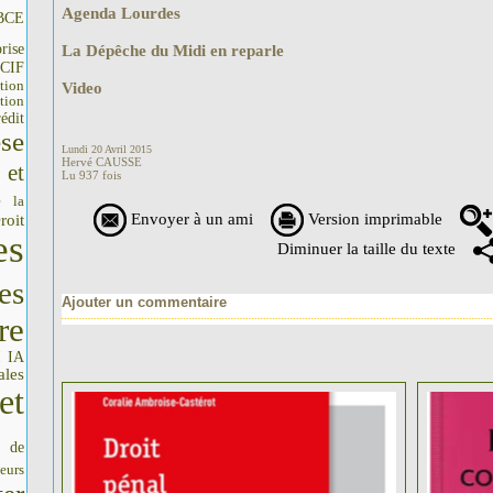
Agenda Lourdes
BCE
rise
La Dépêche du Midi en reparle
CIF
tion
Video
tion
édit
se
Lundi 20 Avril 2015
Hervé CAUSSE
 et
Lu 937 fois
e la
Envoyer à un ami
Version imprimable
roit
es
Diminuer la taille du texte
es
Ajouter un commentaire
re
IA
I
ales
et
s de
seurs