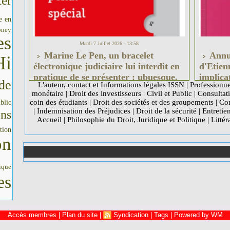
er
e en
oney
es
Mardi 7 Juillet 2026 - 13:58
Marine Le Pen, un bracelet
Annul
Hi
électronique judiciaire lui interdit en
d'Etien
pratique de se présenter : ubuesque.
implica
de
L'auteur, contact et Informations légales ISSN
|
Professionne
institu
monétaire
|
Droit des investisseurs
|
Civil et Public
|
Consultati
France 
coin des étudiants
|
Droit des sociétés et des groupements
|
Com
blic
|
Indemnisation des Préjudices
|
Droit de la sécurité
|
Entretie
ons
Accueil
|
Philosophie du Droit, Juridique et Politique
|
Littér
tion
on
Accueil
Galerie
Téléchargements
Liens
ique
es
Accès membres
|
Plan du site
|
Syndication
|
Tags
|
Powered by WM