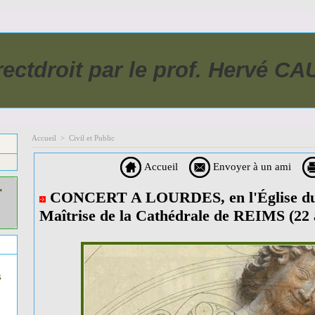
rectdroit par le prof. Hervé C
Accueil
>
Civil et Public
Accueil
Envoyer à un ami
r
CONCERT A LOURDES, en l'Église du S
Maîtrise de la Cathédrale de REIMS (22 av
s