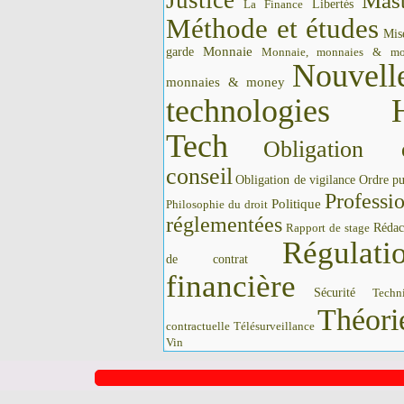
Justice
Mast
La Finance
Libertés
Méthode et études
Mis
Monnaie
garde
Monnaie, monnaies & m
Nouvell
monnaies & money
technologies 
Tech
Obligation 
conseil
Obligation de vigilance
Ordre pu
Professi
Politique
Philosophie du droit
réglementées
Rédac
Rapport de stage
Régulati
de contrat
financière
Sécurité
Techn
Théori
contractuelle
Télésurveillance
Vin