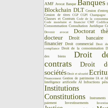
Banques
AMF
Avocat
Banque
Blockchain DLT
Cession d'entrep
Cession de titres
CGP CGPI
Champagne
Clauses et Contrats
Code de la consomma
Code monétaire et financier CMF
Codifica
Consommation
Consultation Juridique
Cr
Doctorat thè
Devenir avocat
docteur
Droit bancaire
financier
Droit commercial
Droit d
Droit de la consommation
D
compliance
Droit d
des biens
contrats
Droit d
Ecritu
sociétés
Droit et sécurité
Gestion de patrimoine
IA et A
Financement
Intelligence artificielle AI
Infractions pén
Institutions 
Constitutions
Instrument
Investissements
paiement
Investis