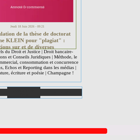
Jeudi 18 Juin 2026 - 09:21
ation de la thèse de doctorat
ne KLEIN pour "plagiat" :
tions sur et de diverses
ls du Droit et Justice
|
Droit bancaire-
tions (Université, CEA et
ons et Conseils Juridiques
|
Méthode, le
Culture).
mercial, consommation et concurrence
ns, Echos et Reporting dans les médias
|
ature, écriture et poésie
|
Champagne !
Annuaire de
Plan du site
liens