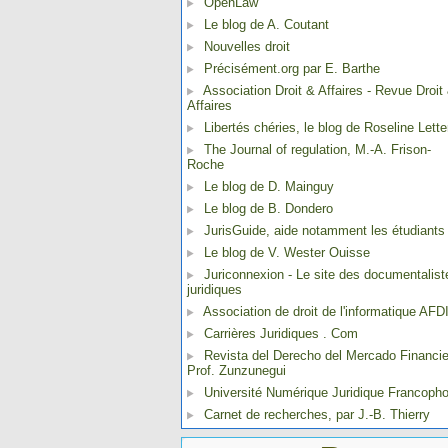
OpenLaw
Le blog de A. Coutant
Nouvelles droit
Précisément.org par E. Barthe
Association Droit & Affaires - Revue Droit
Affaires
Libertés chéries, le blog de Roseline Lette
The Journal of regulation, M.-A. Frison-
Roche
Le blog de D. Mainguy
Le blog de B. Dondero
JurisGuide, aide notamment les étudiants
Le blog de V. Wester Ouisse
Juriconnexion - Le site des documentalist
juridiques
Association de droit de l'informatique AFD
Carrières Juridiques . Com
Revista del Derecho del Mercado Financie
Prof. Zunzunegui
Université Numérique Juridique Francoph
Carnet de recherches, par J.-B. Thierry