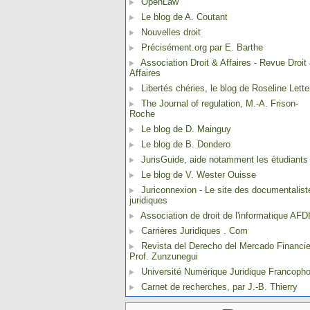
OpenLaw
Le blog de A. Coutant
Nouvelles droit
Précisément.org par E. Barthe
Association Droit & Affaires - Revue Droit
Affaires
Libertés chéries, le blog de Roseline Lette
The Journal of regulation, M.-A. Frison-
Roche
Le blog de D. Mainguy
Le blog de B. Dondero
JurisGuide, aide notamment les étudiants
Le blog de V. Wester Ouisse
Juriconnexion - Le site des documentalist
juridiques
Association de droit de l'informatique AFD
Carrières Juridiques . Com
Revista del Derecho del Mercado Financie
Prof. Zunzunegui
Université Numérique Juridique Francoph
Carnet de recherches, par J.-B. Thierry