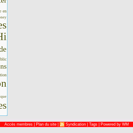
er
e en
oney
es
Hi
de
blic
ons
tion
on
ique
es
Accès membres
|
Plan du site
|
Syndication
|
Tags
|
Powered by WM