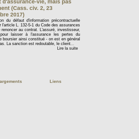
t d'assurance-vie, mais pas
ent (Cass. civ. 2, 23
bre 2017)
on du défaut d'information précontractuelle
r l'article L. 132-5-1 du Code des assurances
 renoncer au contrat. L'assuré, investisseur,
 pour laisser à l'assurance les pertes du
le boursier ainsi constitué - on est en général
s. La sanction est redoutable, le client...
Lire la suite
hargements
Liens