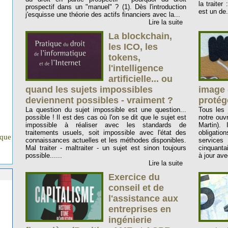
la traite
prospectif dans un "manuel" ? (1). Dès l'introduction
est un de.
j'esquisse une théorie des actifs financiers avec la...
Lire la suite
La blockchain,
les ICO, les
tokens,
l'intelligence
artificielle... ou
quand les sujets impossibles
image 
deviennent possibles - vraiment ?
protég
La question du sujet impossible est une question...
Tous les 
possible ! Il est des cas où l'on se dit que le sujet est
notre ouv
impossible à réaliser avec les standards de
Martin).
traitements usuels, soit impossible avec l'état des
obligation
ique
connaissances actuelles et les méthodes disponibles.
service
Mal traiter - maltraiter - un sujet est sinon toujours
cinquanta
possible......
à jour ave
Lire la suite
Exercice du
conseil et de
l'assistance aux
entreprises en
ingénierie