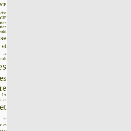
BCE
rise
CIF
tion
tion
édit
se
 et
e la
roit
es
es
re
IA
I
ales
et
s de
seurs