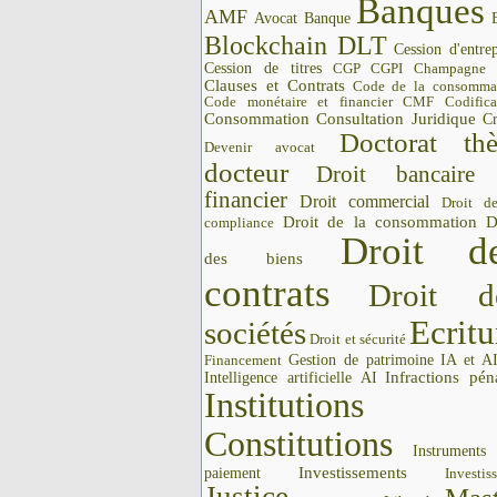
Banques
AMF
Avocat
Banque
Blockchain DLT
Cession d'entrep
Cession de titres
CGP CGPI
Champagne
Clauses et Contrats
Code de la consomma
Code monétaire et financier CMF
Codifica
Consommation
Consultation Juridique
Cr
Doctorat thè
Devenir avocat
docteur
Droit bancaire
financier
Droit commercial
Droit d
Droit de la consommation
D
compliance
Droit d
des biens
contrats
Droit d
Ecritu
sociétés
Droit et sécurité
Gestion de patrimoine
IA et A
Financement
Intelligence artificielle AI
Infractions pén
Institutions 
Constitutions
Instrument
Investissements
paiement
Investis