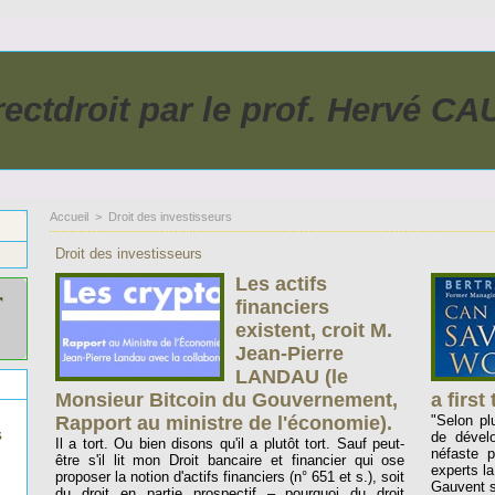
rectdroit par le prof. Hervé C
Accueil
>
Droit des investisseurs
Droit des investisseurs
Les actifs
r
financiers
existent, croit M.
Jean-Pierre
LANDAU (le
Monsieur Bitcoin du Gouvernement,
a first 
Rapport au ministre de l'économie).
"Selon pl
s
de dévelo
Il a tort. Ou bien disons qu'il a plutôt tort. Sauf peut-
néfaste p
être s'il lit mon Droit bancaire et financier qui ose
experts l
proposer la notion d'actifs financiers (n° 651 et s.), soit
Gauvent se
du droit en partie prospectif – pourquoi du droit