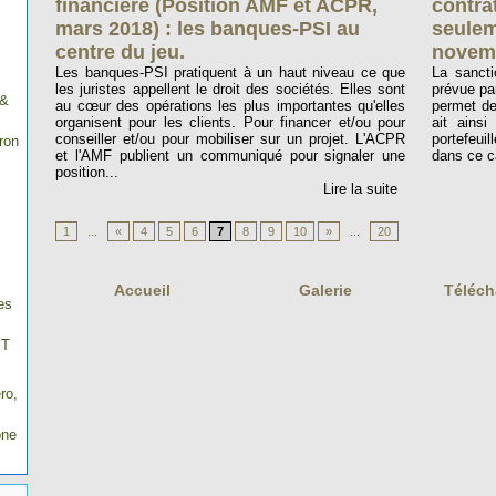
financière (Position AMF et ACPR,
contra
mars 2018) : les banques-PSI au
seulem
centre du jeu.
novem
Les banques-PSI pratiquent à un haut niveau ce que
La sancti
les juristes appellent le droit des sociétés. Elles sont
prévue pa
 &
au cœur des opérations les plus importantes qu'elles
permet de
organisent pour les clients. Pour financer et/ou pour
ait ainsi
conseiller et/ou pour mobiliser sur un projet. L'ACPR
portefeuil
ron
et l'AMF publient un communiqué pour signaler une
dans ce ca
position...
Lire la suite
1
...
«
4
5
6
7
8
9
10
»
...
20
Accueil
Galerie
Téléc
es
IT
ro,
one