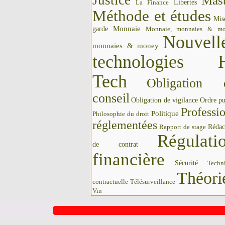
Justice
Mast
La Finance
Libertés
Méthode et études
Mis
Monnaie
garde
Monnaie, monnaies & m
Nouvell
monnaies & money
technologies 
Tech
Obligation 
conseil
Obligation de vigilance
Ordre pu
Professi
Politique
Philosophie du droit
réglementées
Rédac
Rapport de stage
Régulati
de contrat
financière
Sécurité
Techn
Théori
contractuelle
Télésurveillance
Vin