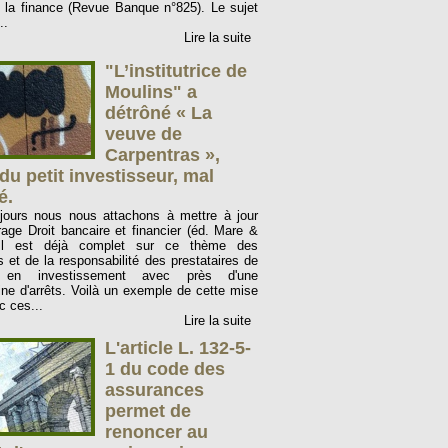
r : la finance (Revue Banque n°825). Le sujet
..
Lire la suite
"L’institutrice de
Moulins" a
détrôné « La
veuve de
Carpentras »,
du petit investisseur, mal
é.
jours nous nous attachons à mettre à jour
rage Droit bancaire et financier (éd. Mare &
 Il est déjà complet sur ce thème des
s et de la responsabilité des prestataires de
s en investissement avec près d'une
ine d'arrêts. Voilà un exemple de cette mise
c ces...
Lire la suite
L'article L. 132-5-
1 du code des
assurances
permet de
renoncer au