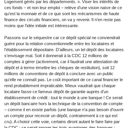
Logement gérés par les départements. ». Viser les intérêts de
ces fonds – et non leur emploi – relève d’une vision naïve de ce
qu’est la monnaie et de ce que sont les mécanismes de haute
finance des circuits financiers, on va y revenir. Il n’en reste pas
moins que l’idée initiale est intéressante.
Passons sur le séquestre car ce dépôt spécial ne conviendrait
guère pour la relation conventionnelle entre les locataires et
l’établissement dépositaire. D’ailleurs, un tel dépôt des locataires
s’envisage mal. Soit il donnerait à la CDC 12 millions de
comptes à gérer (activement, car il faudrait une attestation de
dépôt et à terme émettre les chèques de restitution), soit 12
millions de conventions de dépôt à conclure avec un public
qu’elle ne connaît pas. Le coût important de ce canal financier le
rend probablement impraticable. Mieux vaudrait que chaque
locataire fasse ce fameux dépôt de garantie auprès d’un
établissement de crédit : tout le monde à une banque ! Ce serait
un dépôt bancaire hors la technique de la convention de compte
– comme il en existe parfois (une banque n’a pas besoin d’ouvrir
un compte pour recevoir un dépôt, contrairement à ce qui est
cru). A choisir cette voie, certains diront autant le faire faire par
la CDC ; ce serait ignorer les trois avantages des banques :