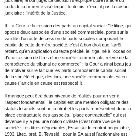
judiciaire) le bon juge. La décision s'explique outre l'article du
code de commerce visé lequel, toutefois, n'exclut pas la raison
judiciaire : l'intérêt de la Justice.
II. La Cour lie la cession des parts au capital social : "le litige, qui
oppose deux associés d'une société commerciale, porte sur la
validité d'un acte de cession de parts sociales composant le
capital de cette dernière société, c'est à bon droit que l'arrêt
retient, qu'en application du texte précité, le litige, né à l'occasion
d'une cession de titres d'une société commerciale, relève de la
compétence du tribunal de commerce" ; la Cour a ainsi beau jeu
de motiver sur le fait que les parts composent le capital social
de la société et que, dès lors, une société commerciale est en
cause (l'article en cause est respecté !)..
Il manque peut être deux niveaux de réalités pour arriver à
l'aspect fondamental : le capital est une mention obligatoire des
statuts lesquels sont un contrat et les parts représentent donc la
place contractuelle des associés, "place contractuelle" qui est
devenue il y a peu une notion civiliste (c'est notre vue de la
société : Les titres négociables, Essai sur le contrat négociable,
1993, Litec, préf. B. Teyssié ; pour la SA aussi l'actionnaire est