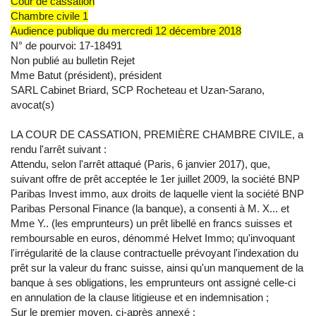
Cour de cassation
Chambre civile 1
Audience publique du mercredi 12 décembre 2018
N° de pourvoi: 17-18491
Non publié au bulletin Rejet
Mme Batut (président), président
SARL Cabinet Briard, SCP Rocheteau et Uzan-Sarano,
avocat(s)
LA COUR DE CASSATION, PREMIÈRE CHAMBRE CIVILE, a
rendu l'arrêt suivant :
Attendu, selon l'arrêt attaqué (Paris, 6 janvier 2017), que,
suivant offre de prêt acceptée le 1er juillet 2009, la société BNP
Paribas Invest immo, aux droits de laquelle vient la société BNP
Paribas Personal Finance (la banque), a consenti à M. X... et
Mme Y.. (les emprunteurs) un prêt libellé en francs suisses et
remboursable en euros, dénommé Helvet Immo; qu'invoquant
l'irrégularité de la clause contractuelle prévoyant l'indexation du
prêt sur la valeur du franc suisse, ainsi qu'un manquement de la
banque à ses obligations, les emprunteurs ont assigné celle-ci
en annulation de la clause litigieuse et en indemnisation ;
Sur le premier moyen, ci-après annexé :