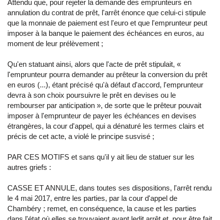
Attendu que, pour rejeter la demande des emprunteurs en
annulation du contrat de prêt, l'arrêt énonce que celui-ci stipule
que la monnaie de paiement est l'euro et que l'emprunteur peut
imposer à la banque le paiement des échéances en euros, au
moment de leur prélèvement ;
Qu'en statuant ainsi, alors que l'acte de prêt stipulait, «
l'emprunteur pourra demander au prêteur la conversion du prêt
en euros (...), étant précisé qu'à défaut d'accord, l'emprunteur
devra à son choix poursuivre le prêt en devises ou le
rembourser par anticipation », de sorte que le prêteur pouvait
imposer à l'emprunteur de payer les échéances en devises
étrangères, la cour d'appel, qui a dénaturé les termes clairs et
précis de cet acte, a violé le principe susvisé ;
PAR CES MOTIFS et sans qu'il y ait lieu de statuer sur les
autres griefs :
CASSE ET ANNULE, dans toutes ses dispositions, l'arrêt rendu
le 4 mai 2017, entre les parties, par la cour d'appel de
Chambéry ; remet, en conséquence, la cause et les parties
dans l'état où elles se trouvaient avant ledit arrêt et, pour être fait