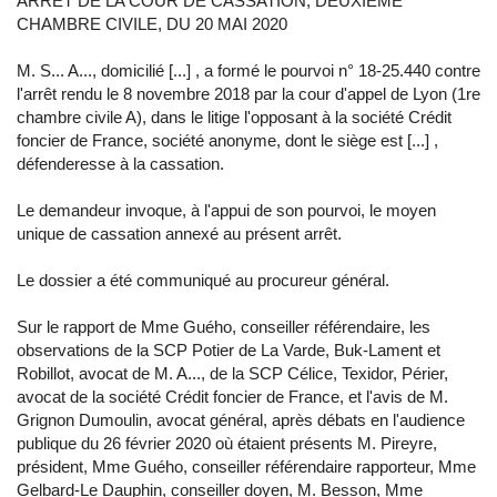
ARRÊT DE LA COUR DE CASSATION, DEUXIÈME
CHAMBRE CIVILE, DU 20 MAI 2020
M. S... A..., domicilié [...] , a formé le pourvoi n° 18-25.440 contre
l'arrêt rendu le 8 novembre 2018 par la cour d'appel de Lyon (1re
chambre civile A), dans le litige l'opposant à la société Crédit
foncier de France, société anonyme, dont le siège est [...] ,
défenderesse à la cassation.
Le demandeur invoque, à l'appui de son pourvoi, le moyen
unique de cassation annexé au présent arrêt.
Le dossier a été communiqué au procureur général.
Sur le rapport de Mme Guého, conseiller référendaire, les
observations de la SCP Potier de La Varde, Buk-Lament et
Robillot, avocat de M. A..., de la SCP Célice, Texidor, Périer,
avocat de la société Crédit foncier de France, et l'avis de M.
Grignon Dumoulin, avocat général, après débats en l'audience
publique du 26 février 2020 où étaient présents M. Pireyre,
président, Mme Guého, conseiller référendaire rapporteur, Mme
Gelbard-Le Dauphin, conseiller doyen, M. Besson, Mme