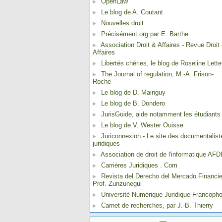
OpenLaw
Le blog de A. Coutant
Nouvelles droit
Précisément.org par E. Barthe
Association Droit & Affaires - Revue Droit
Affaires
Libertés chéries, le blog de Roseline Lette
The Journal of regulation, M.-A. Frison-
Roche
Le blog de D. Mainguy
Le blog de B. Dondero
JurisGuide, aide notamment les étudiants
Le blog de V. Wester Ouisse
Juriconnexion - Le site des documentalist
juridiques
Association de droit de l'informatique AFD
Carrières Juridiques . Com
Revista del Derecho del Mercado Financie
Prof. Zunzunegui
Université Numérique Juridique Francoph
Carnet de recherches, par J.-B. Thierry