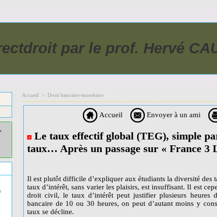
rectdroit par le prof. Hervé C
Accueil
>
Droit bancaire-monétaire
Accueil
Envoyer à un ami
r
Le taux effectif global (TEG), simple pa
taux… Après un passage sur « France 3
Il est plutôt difficile d’expliquer aux étudiants la diversité des 
taux d’intérêt, sans varier les plaisirs, est insuffisant. Il est c
s
droit civil, le taux d’intérêt peut justifier plusieurs heure
bancaire de 10 ou 30 heures, on peut d’autant moins y consa
taux se décline.