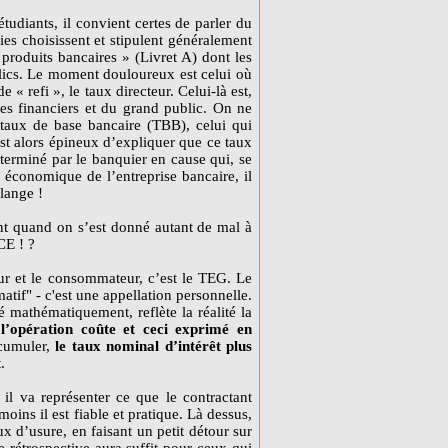
tudiants, il convient certes de parler du
ies choisissent et stipulent généralement
« produits bancaires » (Livret A) dont les
blics. Le moment douloureux est celui où
e « refi », le taux directeur. Celui-là est,
es financiers et du grand public. On ne
u taux de base bancaire (TBB), celui qui
 est alors épineux d’expliquer que ce taux
terminé par le banquier en cause qui, se
té économique de l’entreprise bancaire, il
lange !
t quand on s’est donné autant de mal à
CE ! ?
eur et le consommateur, c’est le TEG. Le
matif" - c'est une appellation personnelle.
é mathématiquement, reflète la réalité la
l’opération coûte et ceci exprimé en
 cumuler,
le taux nominal d’intérêt plus
.
l va représenter ce que le contractant
oins il est fiable et pratique. Là dessus,
aux d’usure, en faisant un petit détour sur