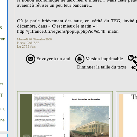
la notion économique de taux réel d’intérêt… Mais cette petite
avaient à réviser un peu leur bancaire...
Où je parle brièvement des taux, en vérité du TEG, invit
décembre, dans « C’est mieux le matin » :
 &
http://jt.france3.fr/regions/popup.php?id=e54h_matin
ron
Mercredi 20 Décembre 2006
Hervé CAUSSE
Lu 2755 fois
Envoyer à un ami
Version imprimable
Diminuer la taille du texte
es
IT
ro,
one