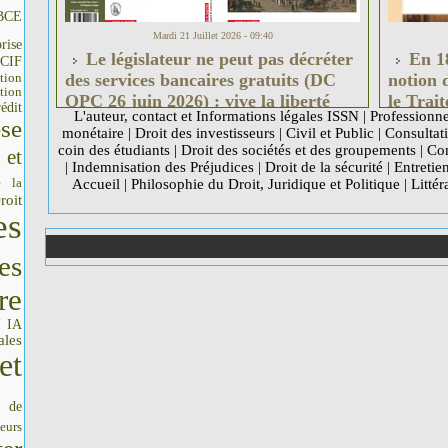
BCE
Mardi 21 Juillet 2026 - 09:40
rise
Le législateur ne peut pas décréter
En 18
CIF
tion
des services bancaires gratuits (DC
notion 
tion
QPC 26 juin 2026) : vive la liberté
le Trait
édit
L'auteur, contact et Informations légales ISSN
|
Professionne
d'entreprendre, la liberté
se
monétaire
|
Droit des investisseurs
|
Civil et Public
|
Consultati
contractuelle et donc le droit de
coin des étudiants
|
Droit des sociétés et des groupements
|
Com
 et
facturer.
|
Indemnisation des Préjudices
|
Droit de la sécurité
|
Entretie
e la
Accueil
|
Philosophie du Droit, Juridique et Politique
|
Littér
roit
es
Accueil
Galerie
Téléchargements
Liens
es
re
IA
I
ales
et
s de
seurs