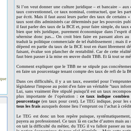
Si l’on veut donner une culture juridique – et bancaire – aux é
taux conventionnel, ce taux nominal, contractuel, que les part
par écrit. Mais il faut aussi leurs parler des taux de certains 
taux sont dits administrés car déterminés par les pouvoirs pu
il faut parler des taux de la BCE et, pour faire simple, du taux d
bien que très juridique, purement économique dans l’esprit d
séternise donc pas... On croit bien faire en passant alors a
traduit la politique commerciale de tel établissement ; mais il
dépend en partie du taux de la BCE tout en étant librement dé
faisant, évalue son plancher de rentabilité. Car de cette réali
faut bien passer à la mise en œuvre dudit TBB. Et là tout se mé
Comment expliquer que le TBB ne se stipule pas concrètemen
en faire un pourcentage tenant compte des taux de refi de la B
ique
Dans ces difficultés, il y a un taux, essentiel pour l’emprunt
législateur l'impose au point d'en faire un véritable "taux infor
Lui, sans vraiment être stipulé puisqu'il est un taux recompos
plus importante de l’opération :
ce taux indique combien 
pourcentage
(en taux pour cent). Le TEG indique, pour les
tous les frais
auxquels donne lieu l’emprunt ou l’achat à crédit
Le TEG est donc un bon repère puisque, systématiquement, i
payera au professionnel. Ce taux là en cache d’autres mais au m
on tait la difficulté du métier, du TEG il va falloir passer au t