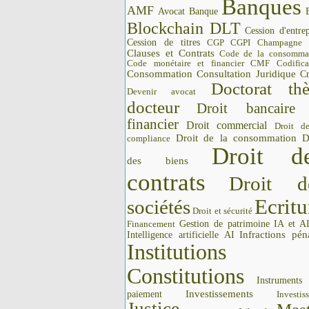
Banques
AMF
Avocat
Banque
Blockchain DLT
Cession d'entrep
Cession de titres
CGP CGPI
Champagne
Clauses et Contrats
Code de la consomma
Code monétaire et financier CMF
Codifica
Consommation
Consultation Juridique
Cr
Doctorat thè
Devenir avocat
docteur
Droit bancaire
financier
Droit commercial
Droit d
Droit de la consommation
D
compliance
Droit d
des biens
contrats
Droit d
Ecritu
sociétés
Droit et sécurité
Gestion de patrimoine
IA et A
Financement
Intelligence artificielle AI
Infractions pén
Institutions 
Constitutions
Instrument
Investissements
paiement
Investis