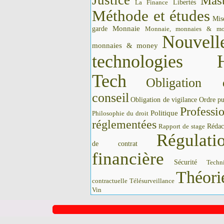
Justice
Mast
La Finance
Libertés
Méthode et études
Mis
Monnaie
garde
Monnaie, monnaies & m
Nouvell
monnaies & money
technologies 
Tech
Obligation 
conseil
Obligation de vigilance
Ordre pu
Professi
Politique
Philosophie du droit
réglementées
Rédac
Rapport de stage
Régulati
de contrat
financière
Sécurité
Techn
Théori
contractuelle
Télésurveillance
Vin