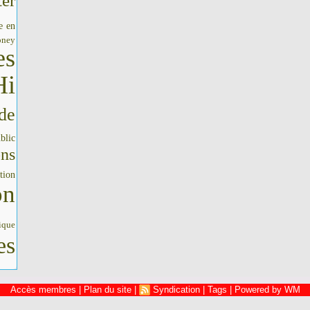
er
e en
oney
es
Hi
de
blic
ons
tion
on
ique
es
Accès membres
|
Plan du site
|
Syndication
|
Tags
|
Powered by WM