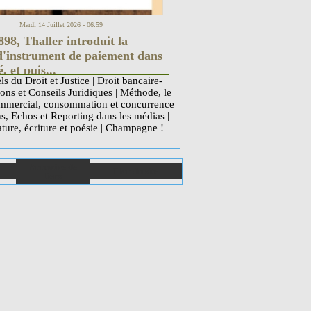
Mardi 14 Juillet 2026 - 06:59
98, Thaller introduit la
d'instrument de paiement dans
é, et puis...
ls du Droit et Justice
|
Droit bancaire-
ons et Conseils Juridiques
|
Méthode, le
mercial, consommation et concurrence
ns, Echos et Reporting dans les médias
|
ature, écriture et poésie
|
Champagne !
Annuaire de
Plan du site
liens