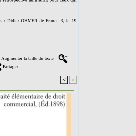
 rétrospective aura suffit pour ceux qui
é par Didier OHMER de France 3, le 19
Augmenter la taille du texte
Partager
<
>