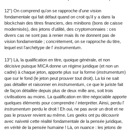
12°) On comprend qu'on se rapproche d'une vision
fondamentale qui fait défaut quand on croit qu'il y a dans la
blockchain des titres financiers, des minibons (bons de caisse
modernisés), des jetons d'utilité, des cryptomonnaies : ces
divers cas ne sont pas à renier mais ils ne donnent pas de
vision fondamentale ; concrètement, on se rapproche du titre,
lequel est l'archétype de l'
instrumentum
.
13°) Là, la qualification en titre, quoique générale, et non
décisive puisque MICA donne un régime juridique (et non un
cadre) à chaque jeton, apporte plus sur la forme (
instrumentum
)
que sur le fond (le jeton peut prouver tout droit). La loi ne sait
pas détailler et raisonner en
instrumentum
, ce que le juriste fait
de façon détaillée depuis plus de deux mille ans, soit trois
civilisations au moins. La qualification en titre négociable apporte
quelques éléments pour comprendre / interpréter. Ainsi, perdu l'
instrumentum
perdu le droit ! Eh oui, ne pas avoir un droit et ne
pas le prouver revient au même. Les geeks ont pu découvrir
avec naïveté cette réalité fondamentale de la pensée juridique,
en vérité de la pensée humaine ! Là, on nuance : les jetons de