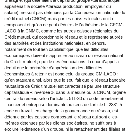
Bretagne, (qui détenaient le capital du groupe Ataraxia auquel
appartenait la société Ataraxia production, employeur du
salarié), ne sont pas détenues par la Confédération nationale du
crédit mutuel (CNCM) mais par les caisses locales qui la
composent et qu'on ne peut déduire de l'adhésion de la CFCM-
LACO à la CNMC, comme les autres caisses régionales du
Crédit mutuel, qui coordonne le réseau et le représente auprès
des autorités et des institutions nationales, en dehors,
notamment de tout lien capitalistique, que les difficultés
économiques doivent s'apprécier au niveau du réseau national
du Crédit mutuel ; que de ces énonciations, la cour d'appel a
déduit que le périmètre d'appréciation des difficultés
économiques à retenir est donc celui du groupe CM-LACO ;
qu'en statuant ainsi, alors que le seul fait que le réseau bancaire
mutualiste de Crédit mutuel est caractérisé par une structure
capitalistique « inversée », dans la mesure où la CNCM, organe
central du réseau selon l'article L. 511-30 du code monétaire et
financier et entreprise dominante au sens de l'article L. 2331-5
code du travail, en charge de la gouvernance du réseau, est
détenue par les caisses composant le réseau qui sont elles-
mêmes détenues par les clients sociétaires, ne suffit pas à
exclure l'existence d'un groupe, ni le rattachement des filiales et