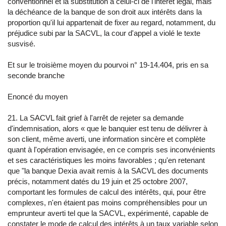
conventionnel et la substitution à celui-ci de l'intérêt légal, mais
la déchéance de la banque de son droit aux intérêts dans la
proportion qu'il lui appartenait de fixer au regard, notamment, du
préjudice subi par la SACVL, la cour d'appel a violé le texte
susvisé.
Et sur le troisième moyen du pourvoi n° 19-14.404, pris en sa
seconde branche
Enoncé du moyen
21. La SACVL fait grief à l'arrêt de rejeter sa demande
d'indemnisation, alors « que le banquier est tenu de délivrer à
son client, même averti, une information sincère et complète
quant à l'opération envisagée, en ce compris ses inconvénients
et ses caractéristiques les moins favorables ; qu'en retenant
que "la banque Dexia avait remis à la SACVL des documents
précis, notamment datés du 19 juin et 25 octobre 2007,
comportant les formules de calcul des intérêts, qui, pour être
complexes, n'en étaient pas moins compréhensibles pour un
emprunteur averti tel que la SACVL, expérimenté, capable de
constater le mode de calcul des intérêts à un taux variable selon