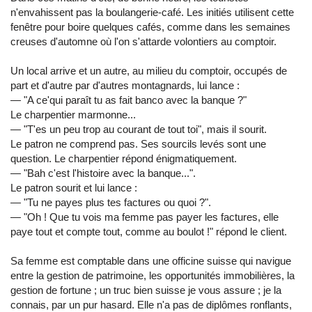
n'envahissent pas la boulangerie-café. Les initiés utilisent cette
fenêtre pour boire quelques cafés, comme dans les semaines
creuses d'automne où l'on s'attarde volontiers au comptoir.
Un local arrive et un autre, au milieu du comptoir, occupés de
part et d'autre par d'autres montagnards, lui lance :
— "A ce'qui paraît tu as fait banco avec la banque ?"
Le charpentier marmonne...
— "T'es un peu trop au courant de tout toi", mais il sourit.
Le patron ne comprend pas. Ses sourcils levés sont une
question. Le charpentier répond énigmatiquement.
— "Bah c'est l'histoire avec la banque...".
Le patron sourit et lui lance :
— "Tu ne payes plus tes factures ou quoi ?".
— "Oh ! Que tu vois ma femme pas payer les factures, elle
paye tout et compte tout, comme au boulot !" répond le client.
Sa femme est comptable dans une officine suisse qui navigue
entre la gestion de patrimoine, les opportunités immobilières, la
gestion de fortune ; un truc bien suisse je vous assure ; je la
connais, par un pur hasard. Elle n'a pas de diplômes ronflants,