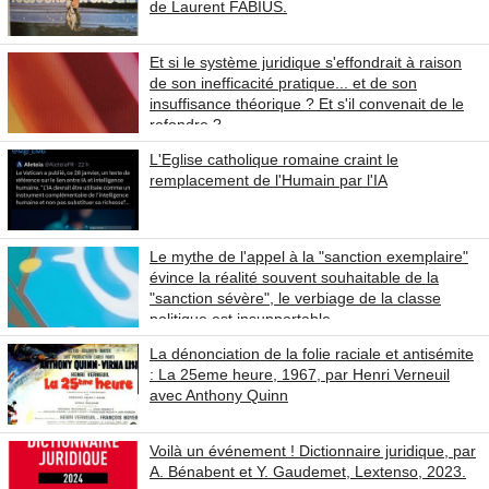
de Laurent FABIUS.
Et si le système juridique s'effondrait à raison
de son inefficacité pratique... et de son
insuffisance théorique ? Et s'il convenait de le
refondre ?
L'Eglise catholique romaine craint le
remplacement de l'Humain par l'IA
Le mythe de l'appel à la "sanction exemplaire"
évince la réalité souvent souhaitable de la
"sanction sévère", le verbiage de la classe
politique est insupportable.
La dénonciation de la folie raciale et antisémite
: La 25eme heure, 1967, par Henri Verneuil
avec Anthony Quinn
Voilà un événement ! Dictionnaire juridique, par
A. Bénabent et Y. Gaudemet, Lextenso, 2023.