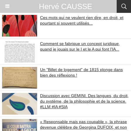
Hervé CAUSSE
Ces mots qui ne veulent rien dire, en droit, et
pourtant si souvent utilisés...
Comment se fabrique un concept juridique,
quand je jouais sur le I et le A qui font l'IA...
Un "Billet de logement" de 1815 plonge dans
bien des réflexions !
Discussion avec GEMINI. Des langues, du droit,
du système, de la philosophie et de la science.
#LLM #IA #SIA
« Responsable mais pas coupable », la phrase
devenue clélèbre de Georgina DUFOIX, et non