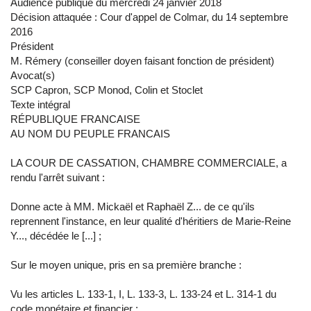
Audience publique du mercredi 24 janvier 2018
Décision attaquée : Cour d'appel de Colmar, du 14 septembre
2016
Président
M. Rémery (conseiller doyen faisant fonction de président)
Avocat(s)
SCP Capron, SCP Monod, Colin et Stoclet
Texte intégral
RÉPUBLIQUE FRANCAISE
AU NOM DU PEUPLE FRANCAIS
LA COUR DE CASSATION, CHAMBRE COMMERCIALE, a
rendu l'arrêt suivant :
Donne acte à MM. Mickaël et Raphaël Z... de ce qu'ils
reprennent l'instance, en leur qualité d'héritiers de Marie-Reine
Y..., décédée le [...] ;
Sur le moyen unique, pris en sa première branche :
Vu les articles L. 133-1, I, L. 133-3, L. 133-24 et L. 314-1 du
code monétaire et financier ;