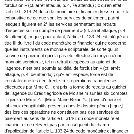
forclusion » (cf. arrêt attaqué, p. 4, 7e attendu) ; « qu'en effet
l'article L. 314-24 du code monétaire et financier dresse une liste
exhaustive de ce que sont les services de paiement, parmi
lesquels figurent en 2° les services permettant les retraits
d'espèces sur un compte de paiement » (cf. arrêt attaqué, p. 4,
8e attendu) ; « que, pour autant, l'article L. 133-24 est intégré au
titre III du livre I du code monétaire et financier qui ne concerne
que les instruments de monnaie scripturale, de sorte qu'un
service de paiement qui n'a pas été effectué au moyen d'une
monnaie scripturale, tel un retrait d'espèces au guichet de
l'agence, n'est pas soumis au délai de forclusion » (cf. arrêt
attaqué, p. 4, 9e attendu) ; qu'« en l'espèce, force est de
constater que les cent trente-trois opérations frauduleuses
effectuées par Mme C... ont pris la forme de retraits au guichet
de l'agence du Crédit agricole de Molsheim sur les six comptes
litigieux de Mme Z... [Mme Marie-Reine Y...] (avis d'opéré et
tableaux récapitulatifs présents dans le dossier pénal) [; que,]
dès lors ces opérations ne constituent pas des services de
paiement au sens de l'article L. 314-1 du code monétaire et
financier et ne relèvent pas par conséquent du champ
d'application de l'article L. 133-24 du code monétaire et financier