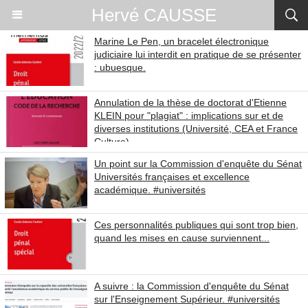
Hervé CAUSSE
Marine Le Pen, un bracelet électronique
judiciaire lui interdit en pratique de se présenter
: ubuesque.
Annulation de la thèse de doctorat d'Etienne
KLEIN pour "plagiat" : implications sur et de
diverses institutions (Université, CEA et France
Culture).
Un point sur la Commission d'enquête du Sénat
Universités françaises et excellence
académique. #universités
Ces personnalités publiques qui sont trop bien,
quand les mises en cause surviennent...
A suivre : la Commission d'enquête du Sénat
sur l'Enseignement Supérieur. #universités