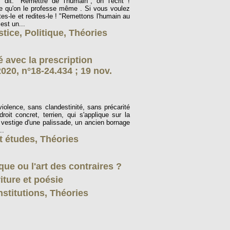
dit. "Remettre de l'humain", on l'écrit !
re qu'on le professe même . Si vous voulez
es-le et redites-le ! "Remettons l'humain au
est un...
stice
,
Politique
,
Théories
é avec la prescription
2020, n°18-24.434 ; 19 nov.
iolence, sans clandestinité, sans précarité
droit concret, terrien, qui s'applique sur la
le vestige d'une palissade, un ancien bornage
..
t études
,
Théories
que ou l'art des contraires ?
riture et poésie
nstitutions
,
Théories