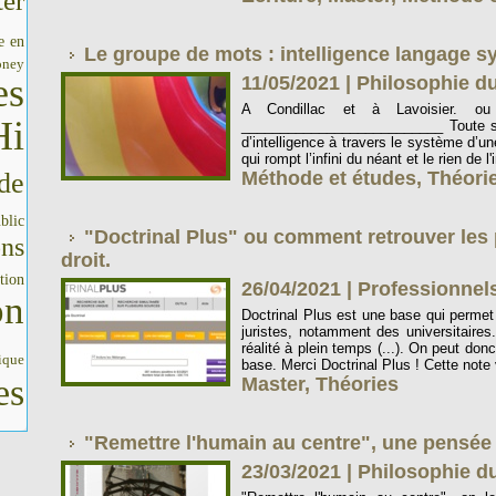
er
e en
Le groupe de mots : intelligence langage s
oney
es
11/05/2021
|
Philosophie du 
A Condillac et à Lavoisier. ou
Hi
__________________________ Toute sc
d’intelligence à travers le système d’u
qui rompt l’infini du néant et le rien de l'
de
Méthode et études
,
Théori
blic
"Doctrinal Plus" ou comment retrouver les 
ons
droit.
tion
26/04/2021
|
Professionnels
on
Doctrinal Plus est une base qui permet 
juristes, notamment des universitaires.
réalité à plein temps (...). On peut do
ique
base. Merci Doctrinal Plus ! Cette note v
es
Master
,
Théories
"Remettre l'humain au centre", une pensée
23/03/2021
|
Philosophie du