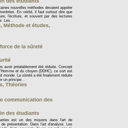
in des étudiants
ertaines nouvelles méthodes devaient appeler
ntrées. En vérité, il faut surtout dire que
ure, l'écriture, et souvent par des lectures
. Les...
e
,
Méthode et études
,
force de la sûreté
urité
s avoir préalablement été réduite. Concept
 l'Homme et du citoyen (DDHC), ce sort est
d monde. La sûreté a été finalement réduite
r un principe...
ns
,
Théories
t de communication des
in des étudiants
arties est un des moyens dans l'art de
 de présentation. Dans l'art d'analyse. Les