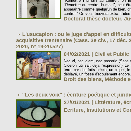
"Remettre l'humain au centre", on le 
"Remettre au centre l'humain", peut-êt
apparaître comme quelqu'un de bien, dit
centre !" On vous trouvera extra. L'idée 
Doctorat thèse docteur
,
Ju
L'usucapion : ou le juge d'appel en difficult
acquisitive trentenaire (Cass. 3e civ., 17 déc. 
2020, n° 19-20.527)
04/02/2021
|
Civil et Public
Nec vi, nec clam, nec precario (Sans v
Cicéron utilisait déjà l'expression) Le 
terre, par des faits précis, un piquet, 
déblayé, un fossé d'écoulement encore.
Droit des biens
,
Méthode e
"Les deux voix" : écriture poétique et juridi
27/01/2021
|
Littérature, éc
Ecriture
,
Institutions et Co