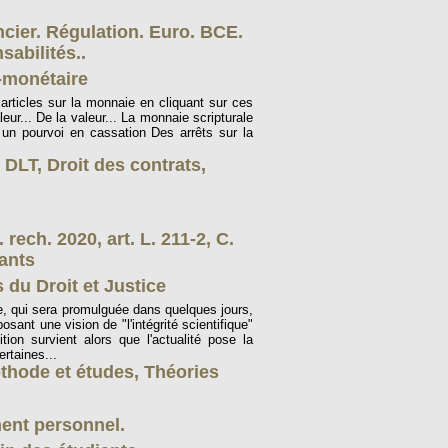
ncier. Régulation. Euro. BCE.
abilités..
-monétaire
articles sur la monnaie en cliquant sur ces
eur... De la valeur... La monnaie scripturale
un pourvoi en cassation Des arrêts sur la
 DLT
,
Droit des contrats
,
 rech. 2020, art. L. 211-2, C.
dants
 du Droit et Justice
e, qui sera promulguée dans quelques jours,
sant une vision de "l'intégrité scientifique"
ition survient alors que l'actualité pose la
rtaines...
thode et études
,
Théories
ment personnel.