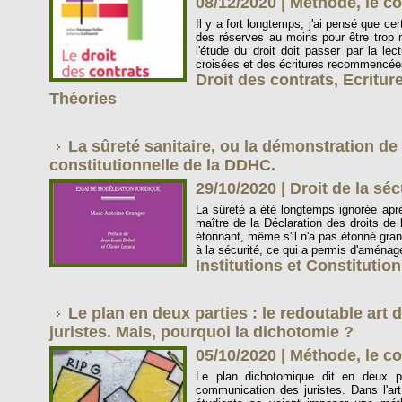
08/12/2020
|
Méthode, le co
Il y a fort longtemps, j'ai pensé que c
des réserves au moins pour être trop mo
l'étude du droit doit passer par la lect
croisées et des écritures recommencées
Droit des contrats
,
Ecritur
Théories
La sûreté sanitaire, ou la démonstration de 
constitutionnelle de la DDHC.
29/10/2020
|
Droit de la séc
La sûreté a été longtemps ignorée aprè
maître de la Déclaration des droits de
étonnant, même s'il n'a pas étonné gran
à la sécurité, ce qui a permis d'aménage
Institutions et Constitutio
Le plan en deux parties : le redoutable ar
juristes. Mais, pourquoi la dichotomie ?
05/10/2020
|
Méthode, le co
Le plan dichotomique dit en deux p
communication des juristes. Dans l'art