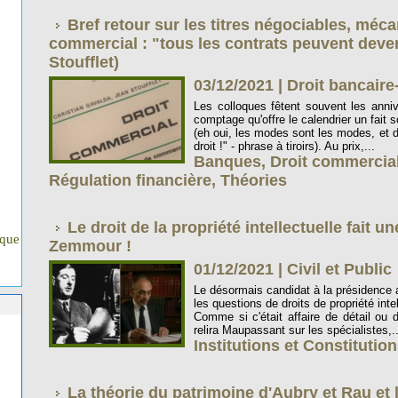
Bref retour sur les titres négociables, méca
commercial : "tous les contrats peuvent deve
Stoufflet)
03/12/2021
|
Droit bancaire
Les colloques fêtent souvent les anniv
comptage qu'offre le calendrier un fait sc
(eh oui, les modes sont les modes, et d
droit !" - phrase à tiroirs). Au prix,...
Banques
,
Droit commercia
Régulation financière
,
Théories
Le droit de la propriété intellectuelle fait u
ique
Zemmour !
01/12/2021
|
Civil et Public
Le désormais candidat à la présidence a
les questions de droits de propriété inte
Comme si c'était affaire de détail ou d
relira Maupassant sur les spécialistes,..
Institutions et Constitutio
La théorie du patrimoine d'Aubry et Rau et l