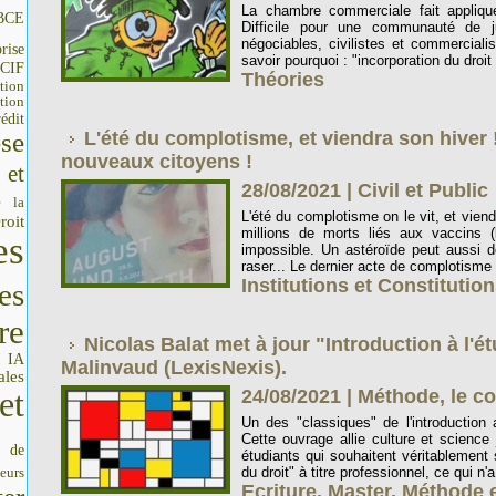
La chambre commerciale fait appliqu
BCE
Difficile pour une communauté de ju
négociables, civilistes et commercial
rise
savoir pourquoi : "incorporation du droit 
CIF
Théories
tion
tion
édit
se
L'été du complotisme, et viendra son hiver 
nouveaux citoyens !
 et
28/08/2021
|
Civil et Public
e la
L'été du complotisme on le vit, et viend
roit
millions de morts liés aux vaccins (l
es
impossible. Un astéroïde peut aussi dét
raser... Le dernier acte de complotisme 
Institutions et Constitutio
es
re
Nicolas Balat met à jour "Introduction à l'é
IA
I
Malinvaud (LexisNexis).
ales
et
24/08/2021
|
Méthode, le co
Un des "classiques" de l'introduction 
Cette ouvrage allie culture et science j
s de
étudiants qui souhaitent véritablement s
du droit" à titre professionnel, ce qui n'a
seurs
Ecriture
,
Master
,
Méthode e