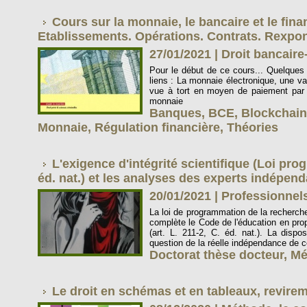
Cours sur la monnaie, le bancaire et le fina
Etablissements. Opérations. Contrats. Rexpons
27/01/2021
|
Droit bancaire
Pour le début de ce cours... Quelques 
liens : La monnaie électronique, une val
vue à tort en moyen de paiement par 
monnaie
Banques
,
BCE
,
Blockchain
Monnaie
,
Régulation financière
,
Théories
L'exigence d'intégrité scientifique (Loi prog.
éd. nat.) et les analyses des experts indépen
20/01/2021
|
Professionnels
La loi de programmation de la recherch
complète le Code de l'éducation en propo
(art. L. 211-2, C. éd. nat.). La dispos
question de la réelle indépendance de ce
Doctorat thèse docteur
,
Mé
Le droit en schémas et en tableaux, revire