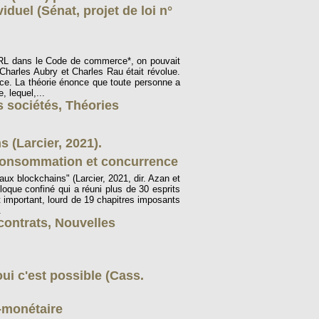
iduel (Sénat, projet de loi n°
EIRL dans le Code de commerce*, on pouvait
Charles Aubry et Charles Rau était révolue.
rce. La théorie énonce que toute personne a
 lequel,...
s sociétés
,
Théories
 (Larcier, 2021).
onsommation et concurrence
ux blockchains" (Larcier, 2021, dir. Azan et
olloque confiné qui a réuni plus de 30 esprits
t important, lourd de 19 chapitres imposants
.
contrats
,
Nouvelles
ui c'est possible (Cass.
-monétaire