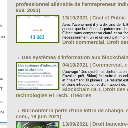
professionnel aliénable de l'entrepreneur indiv
869, 2021)
13/10/2021
|
Civil et Public
Avec l'avènement il y a dix ans de l'
 &
penser que la théorie du patrimoine de 
C'était sans compter sa clarté et sa fo
ron
nécessairement un et un seul patrimoine,
Droit commercial
,
Droit de
Des systèmes d'information aux blockchains
04/10/2021
|
Commercial, c
L'ouvrage "Des systèmes d'information a
Cavalier, préf. Bidan) fait suite à un c
es
et finalement 30 plumes. Le résultat es
et d'une introduction et d'un rapport de..
Blockchain DLT
,
Droit des 
IT
technologies Hi Tech
,
Théories
ro,
Surmonter la perte d'une lettre de change, o
one
com., 16 juin 2021)
13/09/2021
|
Droit bancaire