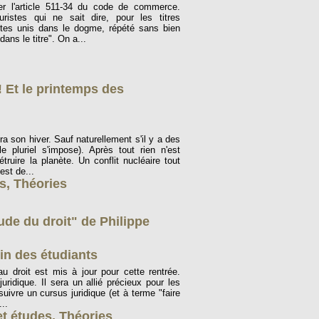
er l'article 511-34 du code de commerce.
ristes qui ne sait dire, pour les titres
istes unis dans le dogme, répété sans bien
dans le titre". On a...
! Et le printemps des
ra son hiver. Sauf naturellement s'il y a des
e pluriel s'impose). Après tout rien n'est
ruire la planète. Un conflit nucléaire tout
est de...
ns
,
Théories
tude du droit" de Philippe
in des étudiants
au droit est mis à jour pour cette rentrée.
uridique. Il sera un allié précieux pour les
uivre un cursus juridique (et à terme "faire
...
t études
,
Théories