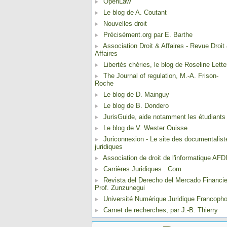
OpenLaw
Le blog de A. Coutant
Nouvelles droit
Précisément.org par E. Barthe
Association Droit & Affaires - Revue Droit
Affaires
Libertés chéries, le blog de Roseline Lette
The Journal of regulation, M.-A. Frison-
Roche
Le blog de D. Mainguy
Le blog de B. Dondero
JurisGuide, aide notamment les étudiants
Le blog de V. Wester Ouisse
Juriconnexion - Le site des documentalist
juridiques
Association de droit de l'informatique AFD
Carrières Juridiques . Com
Revista del Derecho del Mercado Financie
Prof. Zunzunegui
Université Numérique Juridique Francoph
Carnet de recherches, par J.-B. Thierry