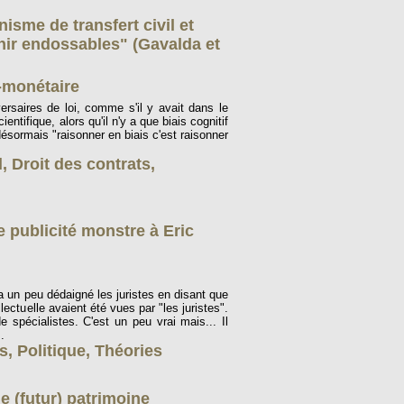
nisme de transfert civil et
nir endossables" (Gavalda et
-monétaire
ersaires de loi, comme s'il y avait dans le
ientifique, alors qu'il n'y a que biais cognitif
ésormais "raisonner en biais c'est raisonner
l
,
Droit des contrats
,
ne publicité monstre à Eric
 un peu dédaigné les juristes en disant que
llectuelle avaient été vues par "les juristes".
e spécialistes. C'est un peu vrai mais... Il
.
ns
,
Politique
,
Théories
e (futur) patrimoine