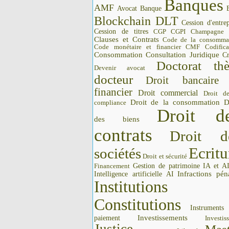
Banques
AMF
Avocat
Banque
Blockchain DLT
Cession d'entrep
Cession de titres
CGP CGPI
Champagne
Clauses et Contrats
Code de la consomma
Code monétaire et financier CMF
Codifica
Consommation
Consultation Juridique
Cr
Doctorat thè
Devenir avocat
docteur
Droit bancaire
financier
Droit commercial
Droit d
Droit de la consommation
D
compliance
Droit d
des biens
contrats
Droit d
Ecritu
sociétés
Droit et sécurité
Gestion de patrimoine
IA et A
Financement
Intelligence artificielle AI
Infractions pén
Institutions 
Constitutions
Instrument
Investissements
paiement
Investis