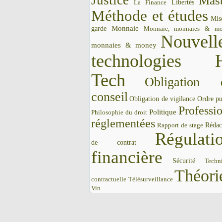
Justice
Mast
La Finance
Libertés
Méthode et études
Mis
Monnaie
garde
Monnaie, monnaies & m
Nouvell
monnaies & money
technologies 
Tech
Obligation 
conseil
Obligation de vigilance
Ordre pu
Professi
Politique
Philosophie du droit
réglementées
Rédac
Rapport de stage
Régulati
de contrat
financière
Sécurité
Techn
Théori
contractuelle
Télésurveillance
Vin