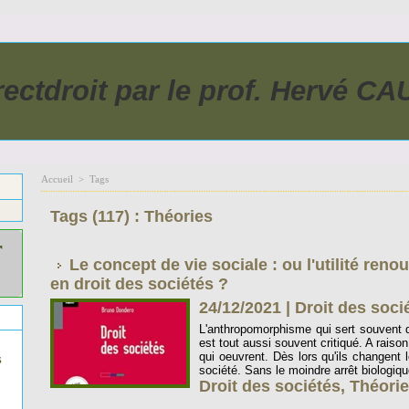
rectdroit par le prof. Hervé C
Accueil
>
Tags
Tags (117) : Théories
r
Le concept de vie sociale : ou l'utilité re
en droit des sociétés ?
24/12/2021
|
Droit des soc
L'anthropomorphisme qui sert souvent de
est tout aussi souvent critiqué. A raiso
qui oeuvrent. Dès lors qu'ils changent l
s
société. Sans le moindre arrêt biologiqu
Droit des sociétés
,
Théori