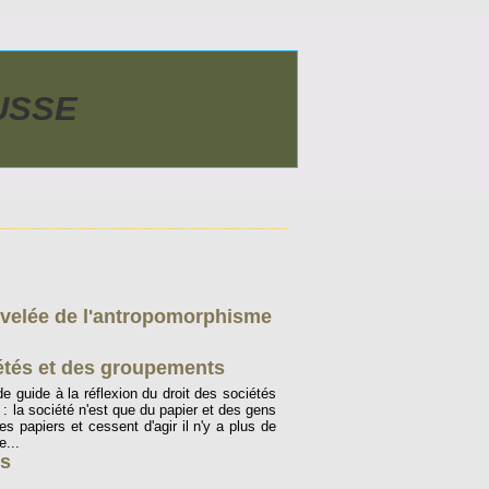
AUSSE
nouvelée de l'antropomorphisme
iétés et des groupements
 guide à la réflexion du droit des sociétés
n : la société n'est que du papier et des gens
es papiers et cessent d'agir il n'y a plus de
e...
es