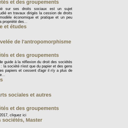
iétés et des groupements
cié sur ses droits sociaux est un sujet
udié en travaux dirigés la cession de droits
 modèle économique et pratique et un peu
a propriété des...
e et études
nouvelée de l'antropomorphisme
iétés et des groupements
 guide à la réflexion du droit des sociétés
n : la société n'est que du papier et des gens
es papiers et cessent d'agir il n'y a plus de
e...
es
rts sociales et autres
iétés et des groupements
017, cliquez ici
s sociétés
,
Master