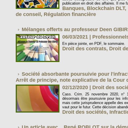
publication en droit des affaires. Il me 
Banques
,
Blockchain DLT
,
de conseil
,
Régulation financière
Mélanges offerts au professeur Deen GIBI
06/03/2021
|
Professionnels
En pièce jointe, en PDF, le sommaire.
Droit des contrats
,
Droit d
Société absorbante poursuivie pour l'infrac
Arrêt de principe, note explicative de la Cour 
02/12/2020
|
Droit des soc
Cass. Crim. 25 novembre 2020, n° 1
désormais être poursuivie pour les inf
mais cette jurisprudence appelle des exp
vaut pour le futur. Cette décision aband
Droit des sociétés
,
Infract
Un article avec... René ROBLOT sur la démat