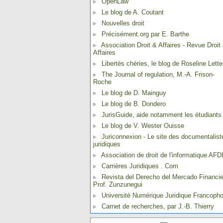
OpenLaw
Le blog de A. Coutant
Nouvelles droit
Précisément.org par E. Barthe
Association Droit & Affaires - Revue Droit
Affaires
Libertés chéries, le blog de Roseline Lette
The Journal of regulation, M.-A. Frison-
Roche
Le blog de D. Mainguy
Le blog de B. Dondero
JurisGuide, aide notamment les étudiants
Le blog de V. Wester Ouisse
Juriconnexion - Le site des documentalist
juridiques
Association de droit de l'informatique AFD
Carrières Juridiques . Com
Revista del Derecho del Mercado Financie
Prof. Zunzunegui
Université Numérique Juridique Francoph
Carnet de recherches, par J.-B. Thierry