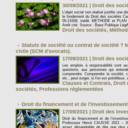
30/09/2021
|
Droit des soc
L'objet social non réalisé justifie une d
le fondement du Droit des sociétés Cas
05-21658, inédit. METHODE et PLAN de
Arrêt cité. Source : Base Publique Légif
Droit des sociétés
,
Méthod
Statuts de société ou contrat de société ? 
civile (SCM d'avocats).
17/09/2021
|
Droit des soc
Les emplois à responsabilité sont a
questions, aux personnes qui entend
comprendre. Comprendre la société, ci
etc., peut exiger, si l'on est pointilleux
Clauses et Contrats
,
Droit
sociétés
,
Professions réglementées
Droit du financement et de l'investissement
17/09/2021
|
Droit des inve
Droit du financement et de l’investis
Professeur Hervé CAUSSE 2021 – 202
assez désagréable de dire que plus