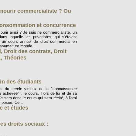
 mourir commercialiste ? Ou
onsommation et concurrence
ourir ainsi ? Je suis né commercialiste, un
ns laquelle les privatistes, qui s'étaient
é un cours annuel de droit commercial en
 assumait ce monde...
l
,
Droit des contrats
,
Droit
l
,
Théories
in des étudiants
rs du cercle vicieux de la "connaissance
 achevée" : le cours. Hors de lui et de sa
Ce sera donc le cours qui sera récité, à l'oral
n posée. Ce...
e et études
es droits sociaux :