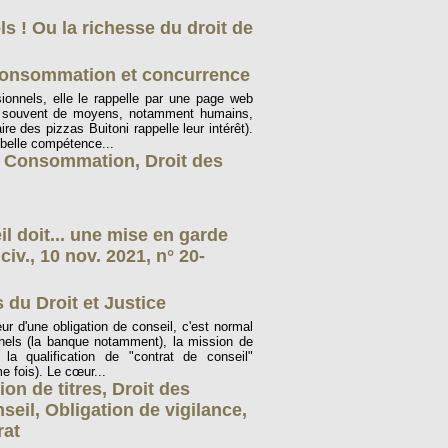
 ! Ou la richesse du droit de
onsommation et concurrence
onnels, elle le rappelle par une page web
t souvent de moyens, notamment humains,
ire des pizzas Buitoni rappelle leur intérêt).
 belle compétence...
,
Consommation
,
Droit des
l doit... une mise en garde
iv., 10 nov. 2021, n° 20-
 du Droit et Justice
ur d'une obligation de conseil, c'est normal
onnels (la banque notamment), la mission de
la qualification de "contrat de conseil"
e fois). Le cœur...
on de titres
,
Droit des
nseil
,
Obligation de vigilance
,
rat