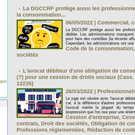
La DGCCRF protège aussi les professionnels
la consommation...
06/05/2022
|
Commercial, c
La DGCCRF protège aussi les professi
dédiée. Les administrations manquen
pour faire des contrôles (la récente affa
Cependant, les administrations ont une
Code de la consommation
sociétés
L'avocat débiteur d'une obligation de consei
(?) pour une cession de droits sociaux (Cass. c
ique
12235)
26/03/2022
|
Professionnels
Le juge est sévère avec l'avocat débite
car, à la différence d'autres professi
l'avocat mérite la plupart du temps 
(expression que l'on ose pour une énièm
Cession d'entreprise
,
Cessi
contrats
,
Droit des sociétés
,
Obligation de co
Professions réglementées
,
Rédaction de cont