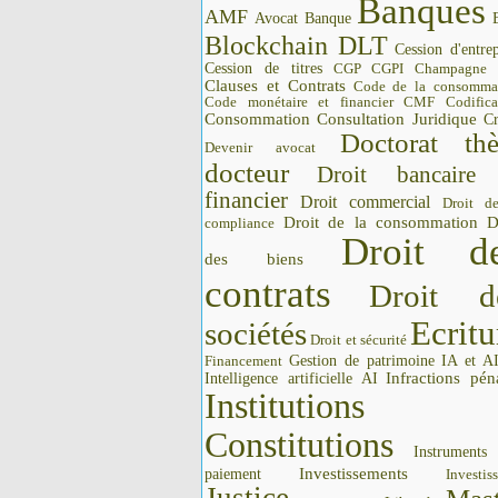
Banques
AMF
Avocat
Banque
Blockchain DLT
Cession d'entrep
Cession de titres
CGP CGPI
Champagne
Clauses et Contrats
Code de la consomma
Code monétaire et financier CMF
Codifica
Consommation
Consultation Juridique
Cr
Doctorat thè
Devenir avocat
docteur
Droit bancaire
financier
Droit commercial
Droit d
Droit de la consommation
D
compliance
Droit d
des biens
contrats
Droit d
Ecritu
sociétés
Droit et sécurité
Gestion de patrimoine
IA et A
Financement
Intelligence artificielle AI
Infractions pén
Institutions 
Constitutions
Instrument
Investissements
paiement
Investis