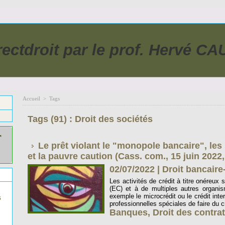
rectdroit par le prof. Hervé C
Accueil
>
Tags
Tags (91) : Droit des sociétés
r
Le prêt violant le "monopole bancaire", les 
et la pauvre caution (Cass. com., 15 juin 2022
02/07/2022
|
Droit bancaire
Les activités de crédit à titre onéreux
(EC) et à de multiples autres organis
exemple le microcrédit ou le crédit inter
s
professionnelles spéciales de faire du cr
Banques
,
Droit des contra