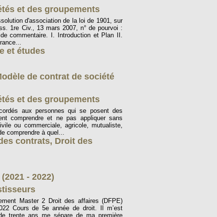
iétés et des groupements
issolution d'association de la loi de 1901, sur
s. 1re Civ., 13 mars 2007, n° de pourvoi :
 commentaire. I. Introduction et Plan II.
rance...
e et études
Modèle de contrat de société
iétés et des groupements
ccordés aux personnes qui se posent des
ent comprendre et ne pas appliquer sans
vile ou commerciale, agricole, mutualiste,
, de comprendre à quel...
 des contrats
,
Droit des
 (2021 - 2022)
stisseurs
sement Master 2 Droit des affaires (DFPE)
2 Cours de 5e année de droit. Il m’est
 de trente ans me sépare de ma première