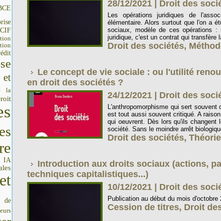
28/12/2021
|
Droit des soc
BCE
Les opérations juridiques de l'asso
rise
élémentaire. Alors surtout que l'on a ét
sociaux, modèle de ces opérations :
CIF
juridique, c'est un contrat qui transfère l
tion
Droit des sociétés
,
Méthod
tion
édit
se
Le concept de vie sociale : ou l'utilité re
 et
en droit des sociétés ?
e la
24/12/2021
|
Droit des soc
roit
es
L'anthropomorphisme qui sert souvent de
est tout aussi souvent critiqué. A raiso
qui oeuvrent. Dès lors qu'ils changent l
es
société. Sans le moindre arrêt biologiqu
Droit des sociétés
,
Théori
re
IA
I
Introduction aux droits sociaux (actions, pa
ales
techniques capitalistiques...)
et
10/12/2021
|
Droit des soc
Publication au début du mois d'octobre 2
s de
Cession de titres
,
Droit de
seurs