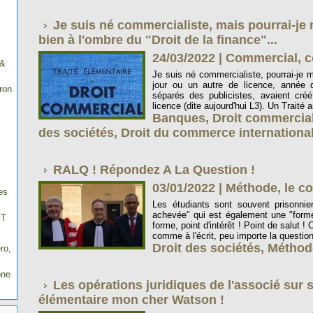
Je suis né commercialiste, mais pourrai-je
bien à l'ombre du "Droit de la finance"...
24/03/2022
|
Commercial, c
 &
Je suis né commercialiste, pourrai-je m
jour ou un autre de licence, année da
ron
séparés des publicistes, avaient cré
licence (dite aujourd'hui L3). Un Traité
Banques
,
Droit commercia
des sociétés
,
Droit du commerce internationa
RALQ ! Répondez A La Question !
03/01/2022
|
Méthode, le co
es
Les étudiants sont souvent prisonnie
achevée" qui est également une "forme
IT
forme, point d'intérêt ! Point de salut ! 
comme à l'écrit, peu importe la questio
Droit des sociétés
,
Méthod
ro,
one
Les opérations juridiques de l'associé sur s
élémentaire mon cher Watson !