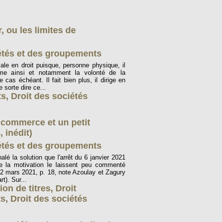
, ou les limites de
étés et des groupements
iale en droit puisque, personne physique, il
ime ainsi et notamment la volonté de la
as échéant. Il fait bien plus, il dirige en
 sorte dire ce...
ts
,
Droit des sociétés
e commerce et un petit
 inédit)
étés et des groupements
lé la solution que l'arrêt du 6 janvier 2021
de la motivation le laissent peu commenté
, 2 mars 2021, p. 18, note Azoulay et Zagury
t). Sur...
on de titres
,
Droit
ts
,
Droit des sociétés