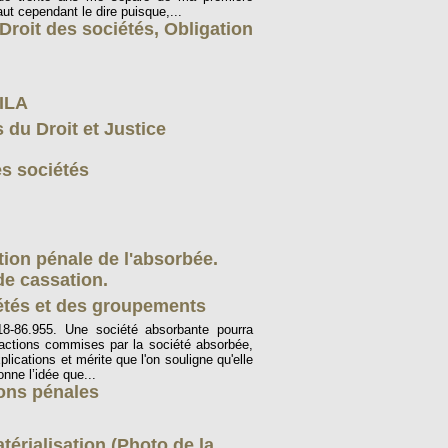
faut cependant le dire puisque,...
Droit des sociétés
,
Obligation
RILA
 du Droit et Justice
es sociétés
tion pénale de l'absorbée.
de cassation.
iétés et des groupements
8-86.955. Une société absorbante pourra
ractions commises par la société absorbée,
lications et mérite que l'on souligne qu'elle
onne l’idée que...
ions pénales
érialisation (Photo de la