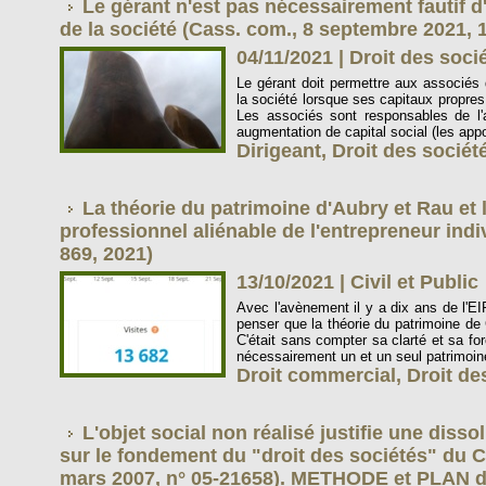
Le gérant n'est pas nécessairement fautif d'
de la société (Cass. com., 8 septembre 2021, 
04/11/2021
|
Droit des soci
Le gérant doit permettre aux associés d
la société lorsque ses capitaux propres 
Les associés sont responsables de l'a
augmentation de capital social (les appor
Dirigeant
,
Droit des sociét
La théorie du patrimoine d'Aubry et Rau et l
professionnel aliénable de l'entrepreneur indiv
869, 2021)
13/10/2021
|
Civil et Public
Avec l'avènement il y a dix ans de l'
penser que la théorie du patrimoine de 
C'était sans compter sa clarté et sa fo
nécessairement un et un seul patrimoine,
Droit commercial
,
Droit de
L'objet social non réalisé justifie une disso
sur le fondement du "droit des sociétés" du Cod
mars 2007, n° 05-21658). METHODE et PLAN 