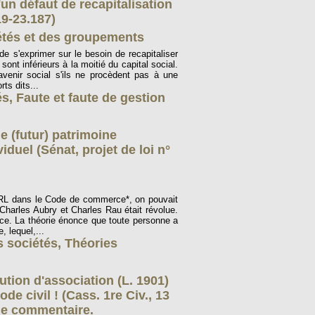
un défaut de recapitalisation
19-23.187)
étés et des groupements
e s'exprimer sur le besoin de recapitaliser
sont inférieurs à la moitié du capital social.
venir social s'ils ne procèdent pas à une
ts dits...
és
,
Faute et faute de gestion
e (futur) patrimoine
iduel (Sénat, projet de loi n°
EIRL dans le Code de commerce*, on pouvait
Charles Aubry et Charles Rau était révolue.
rce. La théorie énonce que toute personne a
 lequel,...
s sociétés
,
Théories
lution d'association (L. 1901)
e civil ! (Cass. 1re Civ., 13
de commentaire.