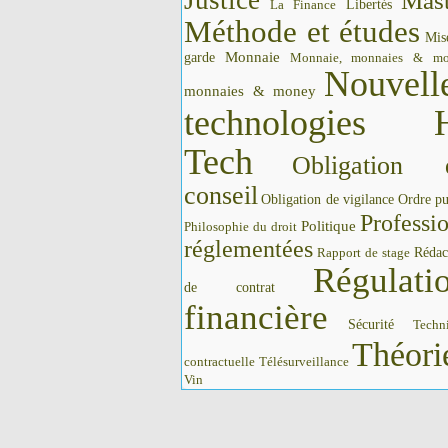
Justice
Mast
La Finance
Libertés
Méthode et études
Mis
Monnaie
garde
Monnaie, monnaies & m
Nouvell
monnaies & money
technologies 
Tech
Obligation 
conseil
Obligation de vigilance
Ordre pu
Professi
Politique
Philosophie du droit
réglementées
Rédac
Rapport de stage
Régulati
de contrat
financière
Sécurité
Techn
Théori
contractuelle
Télésurveillance
Vin