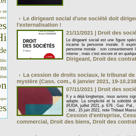
er
e en
oney
Le dirigeant social d'une société doit diriger
es
l'externalisation !
21/11/2021
|
Droit des soci
Hi
Le dirigeant social est une figure spéc
incarne la personne morale. Il expr
de
personne morale : son consentement le c
interne ; mais c'est encore et en quelque
Dirigeant
,
Droit des contra
blic
ons
La cession de droits sociaux, le tribunal d
tion
mystère (Cass. com., 6 janvier 2021, 19-10.238,
on
07/11/2021
|
Droit des soci
Il y a déjà longtemps, nous avions signa
ique
adopte. La simplicité et la sobriété 
es
(RJDA, juillet 2021, p. 676 ; Gaz. Pal.
; ibid., 15 juin 2021, note Thibaut Massar
Cession d'entreprise
,
Cessi
commercial
,
Droit des biens
,
Droit des contra