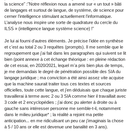
la science" :"Notre réflexion nous a amené sur « un tout » bâti
de langages et surtout de langue, de système, de science pour
cerner l’intelligence stimulant actuellement l’informatique.
L’analyse nous inspire une sorte de quadrature du cercle du
ILSS » (intelligence langue système science) !"
Je lui ai fourni d'autres éléments. Je précise l'idée en synthèse
et c'est au total 2 ou 3 requêtes (prompts). Il me semble que le
regroupement que j'ai fait dans les paragraphes qui suivent se lit
bien (point annexe à cet échange théorique : en pleine rédaction
de cet essai, en 2020/2021, lequel m'a pris bien plus de temps,
je me demandais le degré de pénétration possible des SIA du
langage juridique ; ma conviction a été ainsi assez vite acquise
que la machine saurait traiter tous ces textes et sources
officielles, toute cette langue, et j'en déduisais que chaque juriste
travaillerai à terme avec 2 ou 3 SIA comme hier il travaillait avec
3 code et 2 encyclopédies ; j'ai donc pu alerter à droite ou à
gauche sans intéresser personne me semble-t-il, notamment
dans le milieu juridique* ; la réalité a rejoint ma petite
anticipation... en me ridiculisant un peu car j'imaginais la chose
à 5 / 10 ans or elle est devenue une banalité en 3 ans).